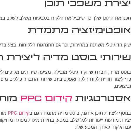
יצירת משפכי תוכן
תכנן את התוכן שלך כך שיוביל את הלקוח בטבעיות משלב לשלב במסע.
אופטימיזציה מתמדת
שוק הדיגיטלי משתנה במהירות, וכך גם התנהגות הלקוחות. בצע בדיקות A/B באופן קבוע, עקוב אחר מדדי ביצוע מרכזיים, ועדכן את אסטרטגיית התוכן של
שירותי בוסט מדיה ליצירת 
בוסט מדיה, חברת שיווק דיגיטלי מובילה, מציעה שירותים מקיפים 
כדי ליצור חוויית לקוח חלקה ואפקטיבית. שירותי החברה כוללים מיפ
וביצועים.
אסטרטגיות
קידום PPC
מותא
בנוסף ליצירת תוכן אורגני, בוסט מדיה מתמחה גם ב
קידום PPC
מותא
יצירת מודעות ייעודיות לכל שלב במסע, בחירת מילות מפתח מדויקות
עם הלקוח לאורך המסע שלו.