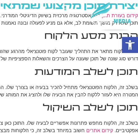
יצירת תוכן מקצועי שמתא
בית
מי אנחנו
פרסום ב
קידום בעזרת תוכן
הוא אסטרטגיה מרכזית בשיווק הדיגיטלי המודרני
תוכן שלא רק מושך תשומת לב, אלא גם מניע לפעולה ובונה נאמנות ל
הבנת מסע הלקוח
פתח סרגל נגישות
מסע הלקוח מתאר את התהליך שעובר לקוח פוטנציאלי מהרגע שהוא מ
דורש סוג שונה של תוכן שעונה על הצרכים והשאלות הספציפיות של 
תוכן לשלב המודעות
בשלב זה, הלקוח הפוטנציאלי מתחיל להכיר בבעיה או בצורך שלו. התוכן
המטרה היא לעזור ללקוח להבין את הבעיה שלו ולהציג את המותג של
תוכן לשלב השיקול
בשלב זה, הלקוח מחפש פתרונות אפשריים לבעיה שלו. התוכן כאן צרי
אפקטיביים.
קידום אתרים
חשוב במיוחד בשלב זה, כי הלקוחות מבצע