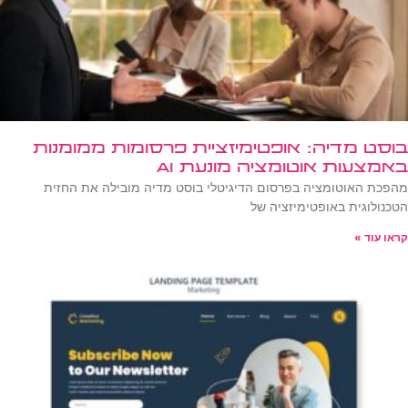
בוסט מדיה: אופטימיזציית פרסומות ממומנות
באמצעות אוטומציה מונעת AI
מהפכת האוטומציה בפרסום הדיגיטלי בוסט מדיה מובילה את החזית
הטכנולוגית באופטימיזציה של
קראו עוד »