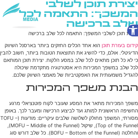
יצירת תוכן לשלבי
המשפך: התאמה לכל
שלב ברכישה
פתח סרגל נגישות
שירותי AI
יצירת תוכן לשלבי המשפך: התאמה לכל שלב ברכישה
קידום בעזרת תוכן
הוא אחד הכלים החזקים ביותר בארסנל השיווק
הדיגיטלי. אולם, כדי להשיג את התוצאות הטובות ביותר, חשוב להבין
כי לא כל תוכן מתאים לכל שלב במסע הלקוח. יצירת תוכן המותאם
לכל שלב במשפך המכירות היא אסטרטגיה מתקדמת שיכולה
להגדיל משמעותית את האפקטיביות של מאמצי השיווק שלכם.
הבנת משפך המכירות
משפך המכירות מתאר את המסע שעובר לקוח פוטנציאלי מרגע
החשיפה הראשונית למותג ועד לביצוע הרכישה ומעבר לכך. באופן
מסורתי, המשפך מחולק לשלושה שלבים עיקריים: מודעות (TOFU –
Top of the Funnel), שיקול (MOFU – Middle of the Funnel),
והחלטה (BOFU – Bottom of the Funnel). כל שלב דורש סוג