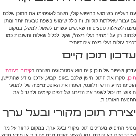
עם העלייה בשימוש בחיפוש קולי, חשוב לאופטימז את התוכן שלכם
גם עבור שאילתות קוליות. זה כולל שימוש בשפה טבעית יותר ומתן
מענה לשאלות ספציפיות שאנשים עשויים לשאול. למשל, במקום
לכתוב רק על "מחיר נעלי ריצה", שקלו לכלול שאלות ותשובות כמו
"כמה עולות נעלי ריצה איכותיות?"
עדכון תוכן קיים
עדכון ושיפור של תוכן קיים הוא אסטרטגיה חשובה ב
קידום בעזרת
תוכן
. סקרו את התוכן הישן שלכם באופן קבוע, עדכנו מידע שהתיישן,
הוסיפו מידע חדש ורלוונטי, ושפרו את האופטימיזציה שלו למנועי
חיפוש. זה יכול לשפר את הדירוג של דפים קיימים ולהגדיל את
התנועה האורגנית.
יצירת תוכן מקורי ובעל ערך
מנועי החיפוש מעריכים תוכן מקורי ובעל ערך. במקום לחזור על מה
שכבר קיים באינטרנט, נסו להציע נקודת מבט ייחודית או מידע חדש.