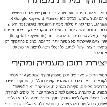
מחקר מילות מפתח
מחקר מילות מפתח הוא חיוני ליצירת תוכן שיתגלה בחיפושים
אורגניים. השתמשו בכלים כמו Google Keyword Planner או
SEMrush כדי לזהות מילות מפתח רלוונטיות בעלות נפח חיפוש
גבוה ותחרות נמוכה יחסית. חשוב להתמקד לא רק במילות מפתח
קצרות, אלא גם בביטויים ארוכים יותר (long-tail keywords)
שמייצגים שאילתות ספציפיות יותר. לדוגמה, במקום להתמקד רק
ב"נעלי ריצה", שקלו לכתוב על "נעלי ריצה לריצות ארוכות על
אספלט".
יצירת תוכן מעמיק ומקיף
מנועי החיפוש מעדיפים תוכן מעמיק ומקיף שמספק ערך אמיתי
לקוראים. במקום לכתוב מאמרים קצרים וכלליים, התמקדו ביצירת
מדריכים מקיפים, סקירות מעמיקות, או מאמרי "איך לעשות"
מפורטים. לדוגמה, במקום לכתוב מאמר קצר על "טיפים לבחירת
נעלי ריצה", שקלו ליצור מדריך מקיף שכולל מידע על סוגי נעליים
שונים, טכנולוגיות בולמי זעזועים, התאמה לסוגי רגליים שונים, וכיצד