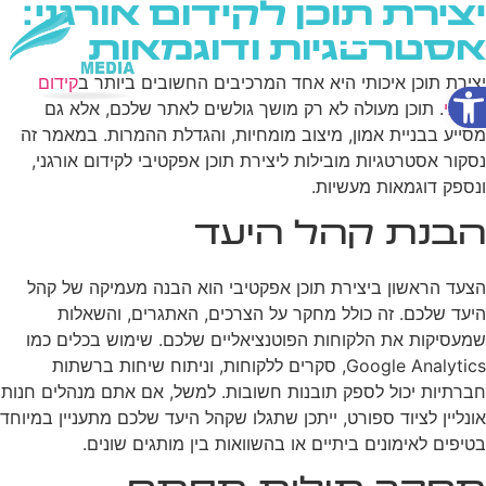
יצירת תוכן לקידום אורגני:
אסטרטגיות ודוגמאות
פתח סרגל נגישות
יצירת תוכן איכותי היא אחד המרכיבים החשובים ביותר ב
קידום
שירותי AI
אורגני
. תוכן מעולה לא רק מושך גולשים לאתר שלכם, אלא גם
מסייע בבניית אמון, מיצוב מומחיות, והגדלת ההמרות. במאמר זה
נסקור אסטרטגיות מובילות ליצירת תוכן אפקטיבי לקידום אורגני,
ונספק דוגמאות מעשיות.
הבנת קהל היעד
הצעד הראשון ביצירת תוכן אפקטיבי הוא הבנה מעמיקה של קהל
היעד שלכם. זה כולל מחקר על הצרכים, האתגרים, והשאלות
שמעסיקות את הלקוחות הפוטנציאליים שלכם. שימוש בכלים כמו
Google Analytics, סקרים ללקוחות, וניתוח שיחות ברשתות
חברתיות יכול לספק תובנות חשובות. למשל, אם אתם מנהלים חנות
אונליין לציוד ספורט, ייתכן שתגלו שקהל היעד שלכם מתעניין במיוחד
בטיפים לאימונים ביתיים או בהשוואות בין מותגים שונים.