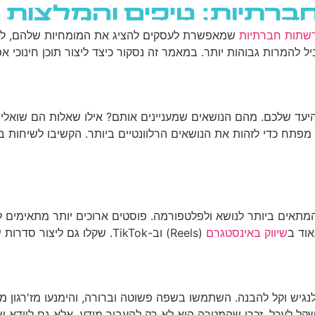
 חברתיות: טיפים והמלצות
גוגל
רשתות חברתיות
בניית אתרים
בלוג
רשתות חברתיות
שמאפשרת לעסקים להציג את המומחיות שלהם, לבנו
יל להמרות גבוהות יותר. במאמר זה נסקור כיצד ליצור תוכן חינוכי 
ל היעד שלכם. מהם הנושאים שמעניינים אותם? אילו שאלות הם ש
מפתח כדי לזהות את הנושאים הרלוונטיים ביותר. הקשיבו לשיחות ב
 המתאים ביותר לנושא ולפלטפורמה. פוסטים ארוכים יותר מתאימים לפ
אוד ב
שיווק באינסטגרם
(Reels) וב-TikTok. שקלו גם ליצור סדרות של פוסטים על נושא מסוים, מה שיכול לעודד מעורבות מתמשכת.
נגיש וקל להבנה. השתמשו בשפה פשוטה וברורה, והימנעו מז'רגון מקצ
שקל לעכל. זכרו שהמטרה היא לא רק להעביר מידע, אלא גם לוודא 