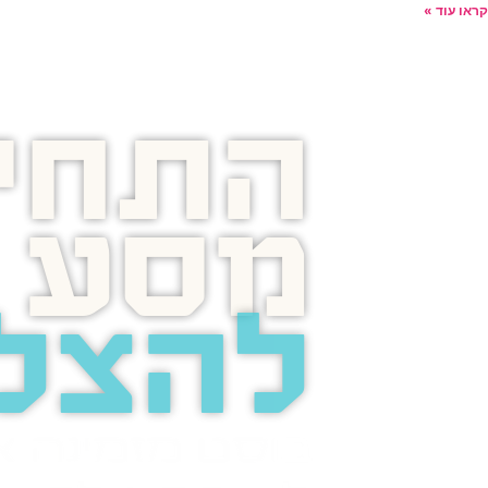
קראו עוד »
התחיל
מסע
להצל
בוסט מזמינה 