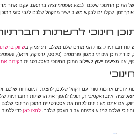
ל התוכן החינוכי שלכם ולבצע אופטימיזציה בהתאם. עקבו אחר מדדים
ך זמן. שקלו גם לבקש משוב ישיר מהקהל שלכם לגבי סוגי התוכן שהם
וכן חינוכי לרשתות חברתיות
שתות חברתיות. צוות המומחים שלנו משלב ידע עמוק ב
שיווק ברשתו
צירת תוכן איכותי במגוון פורמטים (טקסט, גרפיקה, וידאו), ואופטימ
אנו מציעים ייעוץ לשילוב התוכן החינוכי באסטרטגיית ה
קידום אתר
נוכי
רכות יחסים ארוכות טווח עם הקהל שלכם, להצגת המומחיות שלכם, 
ויזואליזציה ואינטראקטיביות, תוכלו להפוך את הרשתות החברתיות 
שיווק. אם אתם מעוניינים לקחת את אסטרטגיית התוכן החינוכי שלכ
החינוכי שלכם למנוע צמיחה עבור העסק שלכם.
לחצו כאן
כדי ללמוד ע