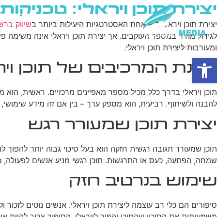
יצירת תוכן ויראלי: טכניקו
בית
מי אנחנו
פרסום ב
יצירת תוכן ויראלי היא אחת האסטרטגיות היעילות ביותר ב
שיווק ברש
לגידול מהיר במספר העוקבים. אך יצירת תוכן ויראלי אינה משימה 
ומעורבות ליצירת תוכן ויראלי.
פתח סרגל נגישות
הבנת המרכיבים של תוכן ויר
תוכן ויראלי בדרך כלל מכיל מספר מאפיינים מרכזיים. ראשית, הוא מע
להבנה ולשיתוף. רביעית, הוא מספק ערך – בין אם זה מידע שימושי, 
יצירת תוכן שמעורר רגש
תוכן שמעורר תגובה רגשית חזקה הוא בעל סיכוי גבוה יותר להפוך לו
שמחה, הפתעה, כעס או התרגשות. תוכן רגשי מניע אנשים לפעולה, כ
שימוש בנרטיב חזק
סיפורים הם כלי רב עוצמה ליצירת תוכן ויראלי. אנשים נוטים לזכור
משמעותית את הסיכוי שהתוכן יהפוך לויראלי. הסיפור צריך להיות אותנ