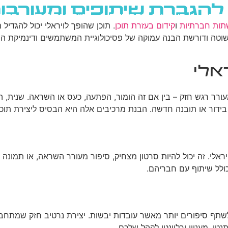
ת להגברת שיתופים ומעורבו
גוגל
רשתות חברתיות
בניית אתרים
בלוג
תות חברתיות
ו
קידום בעזרת תוכן
. תוכן שהופך לויראלי יכול להגד
פשוטה ודורשת הבנה עמוקה של פסיכולוגיית המשתמשים ודינמיקת ה
אלי
ורר רגש חזק – בין אם זה הומור, הפתעה, כעס או השראה. שנית, הוא
בידור או תובנה חדשה. הבנת מרכיבים אלה היא הבסיס ליצירת תוכן 
יראלי. זה יכול להיות סרטון מצחיק, סיפור מעורר השראה, או תמונ
ולל שיתוף עם חבריהם.
 ולשתף סיפורים יותר מאשר עובדות יבשות. יצירת נרטיב חזק שמתחב
טי, מעניין ורלוונטי לקהל שלכם.