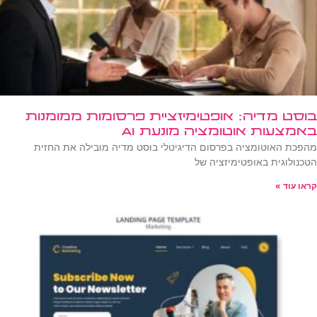
בוסט מדיה: אופטימיזציית פרסומות ממומנות
באמצעות אוטומציה מונעת AI
מהפכת האוטומציה בפרסום הדיגיטלי בוסט מדיה מובילה את החזית
הטכנולוגית באופטימיזציה של
קראו עוד »