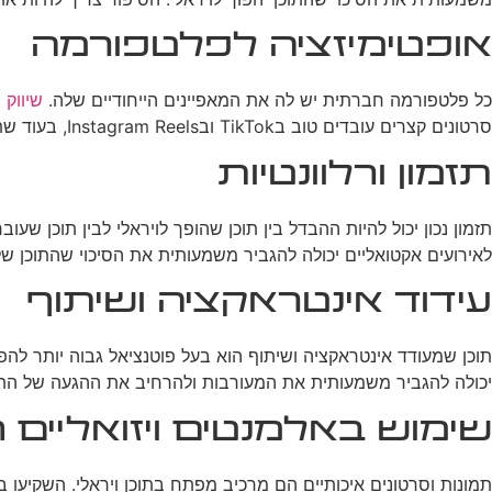
אופטימיזציה לפלטפורמה
כל פלטפורמה חברתית יש לה את המאפיינים הייחודיים שלה.
שיווק 
סרטונים קצרים עובדים טוב בTikTok ובInstagram Reels, בעוד שתוכן ארוך יותר יכול להצליח בפייסבוק או ביוטיוב.
תזמון ורלוונטיות
תזמון נכון יכול להיות ההבדל בין תוכן שהופך לויראלי לבין תוכן ש
לאירועים אקטואליים יכולה להגביר משמעותית את הסיכוי שהתוכן ש
עידוד אינטראקציה ושיתוף
תוכן שמעודד אינטראקציה ושיתוף הוא בעל פוטנציאל גבוה יותר להפו
יכולה להגביר משמעותית את המעורבות ולהרחיב את ההגעה של התו
שימוש באלמנטים ויזואליים 
תמונות וסרטונים איכותיים הם מרכיב מפתח בתוכן ויראלי. השקיעו בי