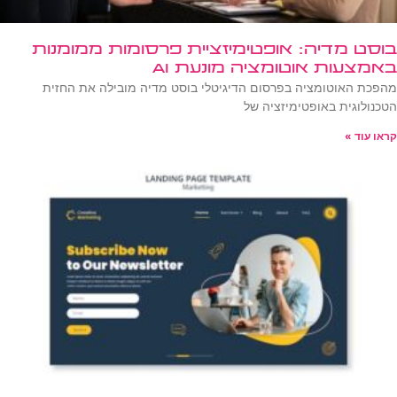
בוסט מדיה: אופטימיזציית פרסומות ממומנות
באמצעות אוטומציה מונעת AI
מהפכת האוטומציה בפרסום הדיגיטלי בוסט מדיה מובילה את החזית
הטכנולוגית באופטימיזציה של
קראו עוד »