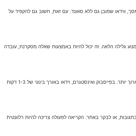
ך, ווידאו שמובן גם ללא סאונד. עם זאת, חשוב גם להקפיד על
וע גלילה הלאה. זה יכול להיות באמצעות שאלה מסקרנת, עובדה
אורך הוידאו האופטימלי משתנה בין הפלטפורמות השונות. בעוד שבטיקטוק וידאו קצר מאוד יכול להיות אפקטיבי, ביוטיוב ניתן ליצור תוכן ארוך יותר. בפייסבוק ואינסטגרם, וידאו באורך בינוני של 1-3 דקות
תגובות, או לבקר באתר. הקריאה לפעולה צריכה להיות רלוונטית