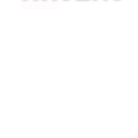
בואו נדבר
בוסט מזמינה
אתכם
לשיחת טלפון
מאירת עיניים
על הפרסום
באינטרנט.