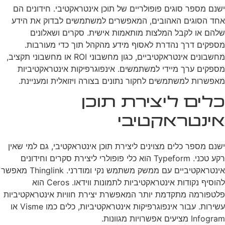
ישנם מספר סוגים פופולריים של תוכן אינטראקטיבי. חידונים הם
אחד הסוגים האהובים, המאפשרים למשתמשים לבדוק את הידע
שלהם או לקבל המלצות מותאמות אישית. סקרים ושאלונים
מספקים דרך נהדרת לאסוף מידע מהקהל תוך כדי מעורבות.
מחשבונים אינטראקטיביים, כגון מחשבוני ROI או מחשבוני תקציב,
מספקים ערך מיידי למשתמשים. אינפוגרפיקות אינטראקטיביות
מאפשרות למשתמשים לחקור נתונים בצורה ויזואלית ומעניינת.
כלים ליצירת תוכן
אינטראקטיבי
ישנם מספר כלים מצוינים ליצירת תוכן אינטראקטיבי, גם למי שאין
רקע טכני. Typeform הוא כלי פופולרי ליצירת סקרים וחידונים
אינטראקטיביים עם ממשק משתמש נקי ומודרני. Thinglink מאפשר
להוסיף נקודות אינטראקטיביות לתמונות ווידאו. Ceros הוא
פלטפורמה מתקדמת יותר המאפשרת יצירת חוויות אינטראקטיביות
עשירות. עבור אינפוגרפיקות אינטראקטיביות, כלים כמו Visme או
Infogram מציעים אפשרויות מגוונות.