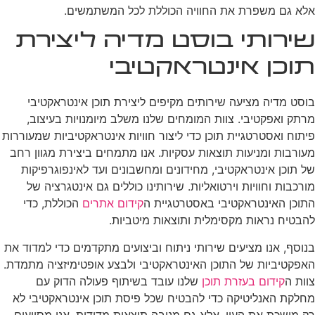
אלא גם משפרת את החוויה הכוללת לכל המשתמשים.
שירותי בוסט מדיה ליצירת
תוכן אינטראקטיבי
בוסט מדיה מציעה שירותים מקיפים ליצירת תוכן אינטראקטיבי
מרתק ואפקטיבי. צוות המומחים שלנו משלב מיומנויות בעיצוב,
פיתוח ואסטרטגיית תוכן כדי ליצור חוויות אינטראקטיביות שמעוררות
מעורבות ומניעות תוצאות עסקיות. אנו מתמחים ביצירת מגוון רחב
של תוכן אינטראקטיבי, מחידונים ומחשבונים ועד לאינפוגרפיקות
מורכבות וחוויות וירטואליות. שירותינו כוללים גם אינטגרציה של
התוכן האינטראקטיבי באסטרטגיית ה
קידום אתרים
הכוללת, כדי
להבטיח נראות מקסימלית ותוצאות מיטביות.
בנוסף, אנו מציעים שירותי ניתוח וביצועים מתקדמים כדי למדוד את
האפקטיביות של התוכן האינטראקטיבי ולבצע אופטימיזציה מתמדת.
צוות ה
קידום בעזרת תוכן
שלנו עובד בשיתוף פעולה הדוק עם
מחלקת האנליטיקה כדי להבטיח שכל פיסת תוכן אינטראקטיבי לא
רק מושכת את העין, אלא גם מניבה תוצאות מדידות. אנו מסייעים