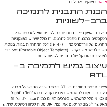
אורגני
בשווקים גלובליים.
הכנת התבנית לתמיכה
ברב-לשוניות
הצעד הראשון ביצירת תבנית רב-לשונית הוא להבטיח שכל
הטקסטים בתבנית ניתנים לתרגום. זה כולל שימוש בפונקציות
התרגום של וורדפרס כמו __() ו-_e() לכל המחרוזות בקוד. בנוסף,
חשוב להשתמש בקבצי .pot (Portable Object Template) כדי
לאפשר תרגום קל של התבנית לשפות שונות.
עיצוב גמיש לתמיכה ב-
RTL
עיצוב תבנית התומכת ב-RTL דורש חשיבה מחדש על מבנה
העיצוב. במקום להשתמש בערכים קבועים כמו 'left' ו-'right' ב-
CSS, מומלץ להשתמש בערכים לוגיים כמו 'start' ו-'end'. זה
מאפשר לעיצוב להתאים את עצמו אוטומטית לכיוון הטקסט. שימוש