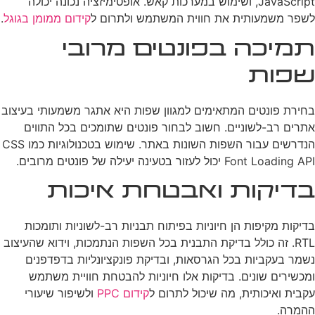
JavaScript, ושימוש במערכות קאש. אופטימיזציה נכונה יכולה
לשפר משמעותית את חווית המשתמש ולתרום ל
קידום ממומן בגוגל
.
תמיכה בפונטים מרובי
שפות
בחירת פונטים המתאימים למגוון שפות היא אתגר משמעותי בעיצוב
אתרים רב-לשוניים. חשוב לבחור פונטים שתומכים בכל התווים
הנדרשים עבור השפות השונות באתר. שימוש בטכנולוגיות כמו CSS
Font Loading API יכול לעזור בטעינה יעילה של פונטים מרובים.
בדיקות ואבטחת איכות
בדיקות מקיפות הן חיוניות בפיתוח תבניות רב-לשוניות ותומכות
RTL. זה כולל בדיקת התבנית בכל השפות הנתמכות, וידוא שהעיצוב
נשמר בעקביות בכל הגרסאות, ובדיקת פונקציונליות בדפדפנים
ומכשירים שונים. בדיקות אלו חיוניות להבטחת חוויית משתמש
עקבית ואיכותית, מה שיכול לתרום ל
קידום PPC
ולשיפור שיעורי
ההמרה.