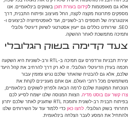
אלא גם מאופטמות ל
קידום בעזרת תוכן
בשווקים בינלאומיים. אנו
מספקים פתרונות מקצה לקצה, החל מעיצוב ופיתוח התבנית, דרך
אינטגרציה של תוספים רב-לשוניים, ועד לאופטימיזציה לביצועים ו-
SEO. שירותינו כוללים גם ייעוץ אסטרטגי לשיווק דיגיטלי גלובלי
ותמיכה מתמשכת לאחר ההשקה.
צעד קדימה בשוק הגלובלי
יצירת תבניות וורדפרס עם תמיכה ב-RTL ורב-לשוניות היא השקעה
חכמה בעידן הדיגיטלי הגלובלי. זו לא רק דרך להרחיב את קהל היעד
שלכם, אלא גם להבטיח שהאתר שלכם נגיש ומזמין עבור
משתמשים מכל רחבי העולם. אם אתם מעוניינים לקחת את
הנוכחות המקוונת שלכם לרמה הבאה ולפרוץ לשווקים בינלאומיים,
צרו קשר עם בוסט מדיה
. הצוות המנוסה שלנו ישמח לסייע לכם
בפיתוח תבנית רב-לשונית ותומכת RTL שתעניק לאתר שלכם יתרון
תחרותי בשוק הגלובלי.
לחצו כאן
כדי ללמוד עוד על השירותים שלנו
ולהתחיל את המסע לעבר הצלחה בינלאומית.