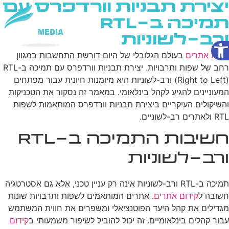
יצירת תבניות וורדפרס עם
תמיכה ב-RTL
ורב-לשוניות
פתח סרגל נגישות
שירותי AI
בניית אתרים
בעולם הגלובלי של היום דורשת התחשבות במגוון
רחב של שפות ותרבויות. יצירת תבניות וורדפרס עם תמיכה ב-RTL
(Right to Left) ורב-לשוניות היא מיומנות חיונית עבור מפתחים
המעוניינים להגיע לקהל בינלאומי. במאמר זה נסקור את הטכניקות
והשיקולים העיקריים ביצירת תבניות וורדפרס המותאמות לשפות
RTL ולאתרים רב-לשוניים.
חשיבות התמיכה ב-RTL
ורב-לשוניות
תמיכה ב-RTL ורב-לשוניות אינה רק עניין טכני, אלא גם אסטרטגיה
חשובה ל
קידום אתרים
. אתרים המותאמים לשפות ותרבויות שונות
מגדילים את קהל היעד הפוטנציאלי ומשפרים את חווית המשתמש
עבור קהלים בינלאומיים. זה יכול להוביל לשיפור משמעותי ב
קידום