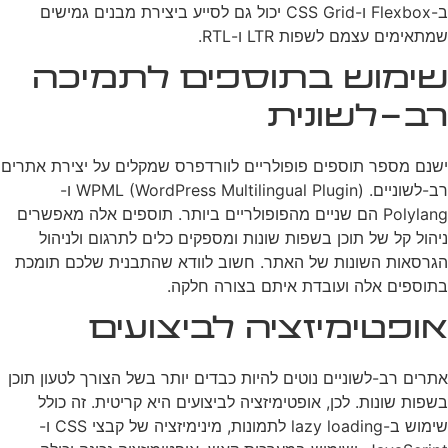
ב-Flexbox ו-CSS Grid יכול גם לסייע ביצירת מבנים גמישים
שמתאימים עצמם לשפות LTR ו-RTL.
שימוש בתוספים לתמיכה
רב-לשונית
ישנם מספר תוספים פופולריים לוורדפרס שמקלים על יצירת אתרים
רב-לשוניים. WPML (WordPress Multilingual Plugin) ו-
Polylang הם שניים מהפופולריים ביותר. תוספים אלה מאפשרים
ניהול קל של תוכן בשפות שונות ומספקים כלים לתרגום ולניהול
הגרסאות השונות של האתר. חשוב לוודא שהתבנית שלכם תומכת
בתוספים אלה ועובדת איתם בצורה חלקה.
אופטימיזציה לביצועים
אתרים רב-לשוניים נוטים להיות כבדים יותר בשל הצורך לטעון תוכן
בשפות שונות. לכן, אופטימיזציה לביצועים היא קריטית. זה כולל
שימוש ב-lazy loading לתמונות, מינימיזציה של קבצי CSS ו-