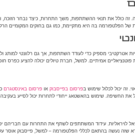
ם
נה. זה כולל את תנאי ההשתתפות, משך התחרות, כיצד נבחר הזוכה,
 של הפלטפורמה בה היא מתקיימת, כמו גם בחוקים המקומיים הרלוו
טי
ת אטרקטיבי מספיק כדי לעודד השתתפות, אך גם רלוונטי למותג ול
פוטנציאליים אמיתיים. למשל, חברת טיולים יכולה להציע כפרס חו
. זה יכול לכלול שימוש ב
פרסום בפייסבוק
או
פרסום באינסטגרם
כד
דיל את החשיפה. שימוש בהאשטאג ייחודי לתחרות יכול לסייע בעקיב
אל לויראליות. עידוד המשתתפים לשתף את התחרות עם חבריהם יכול
 לוודא שזה נעשה בהתאם לכללי הפלטפורמה – למשל, פייסבוק אוסר 