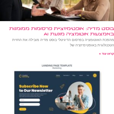
בוסט מדיה: אופטימיזציית פרסומות ממומנות
באמצעות אוטומציה מונעת AI
מהפכת האוטומציה בפרסום הדיגיטלי בוסט מדיה מובילה את החזית
הטכנולוגית באופטימיזציה של
קראו עוד »