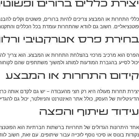
יצירת כללים ברורים ופשוטי
כללי התחרות או המבצע צריכים להיות ברורים, פשוטים וקלים להב
פוטנציאליים. חשוב גם לוודא שהתחרות עומדת בכל הכללים והתקנות
בחירת פרס אטרקטיבי ורלוונ
הפרס הוא מרכיב מרכזי בהצלחת התחרות או המבצע. הוא צריך להיו
יכול לסייע בהגברת המודעות למותג ולמשוך משתתפים שהם לקוחות 
קידום התחרות או המבצע
יצירת תחרות מעולה היא רק חצי מהעבודה – יש גם לקדם אותה כראוי
הדיגיטליות של העסק, כולל אתר האינטרנט והניוזלטר, יכול גם להג
עידוד שיתוף והפצה
אחד היתרונות הגדולים של תחרויות ברשתות חברתיות הוא הפוטנצי
נקודות בונוס או סיכוי נוסף לזכייה עבור שיתופים. עם זאת, חשוב