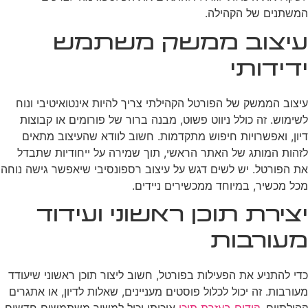
המשתנים של הקהילה.
עיצוב ממשק משתמש
ידידותי
עיצוב הממשק של הפורטל הקהילתי צריך להיות אינטואיטיבי ונוח
לשימוש. זה כולל ניווט פשוט, מבנה ברור של פורומים או קבוצות
דיון, ואפשרויות חיפוש מתקדמות. חשוב לוודא שהעיצוב מתאים
לזהות המותג של האתר הראשי, תוך שמירה על ייחודיות שתבדל
את הפורטל. יש לשים דגש על עיצוב רספונסיבי שיאפשר גישה נוחה
מכל מכשיר, במיוחד ממכשירים ניידים.
יצירת תוכן ראשוני ועידוד
מעורבות
כדי להתניע את הפעילות בפורטל, חשוב ליצור תוכן ראשוני שיעודד
מעורבות. זה יכול לכלול פוסטים מעניינים, שאלות לדיון, או אתגרים
קהילתיים.
קידום בעזרת תוכן
איכותי יכול למשוך משתמשים חדשים