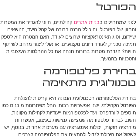
הפורטל
לפני שמתחילים ב
בניית אתרים
קהילתיים, חיוני להגדיר את המטרות
והחזון של הפורטל. זה כולל הבנה ברורה של קהל היעד, הנושאים
שיידונו, וסוג האינטראקציות שרוצים לעודד. האם המטרה היא לספק
תמיכה טכנית, לעודד דיונים מקצועיים, או אולי ליצור מרחב לשיתוף
חוויות? הגדרת מטרות ברורות תנחה את כל ההחלטות העיצוביות
והטכניות בהמשך.
בחירת פלטפורמה
טכנולוגית מתאימה
בחירת הפלטפורמה הטכנולוגית הנכונה היא קריטית להצלחת
הפורטל הקהילתי. ישנן אפשרויות רבות, החל מפתרונות מובנים כמו
תוספים לוורדפרס, ועד לפלטפורמות ייעודיות לקהילות מקוונות.
חשוב לבחור פלטפורמה שמציעה גמישות בעיצוב, אפשרויות
מודרציה חזקות, ויכולות אינטגרציה עם מערכות אחרות. בנוסף, יש
לשקול את היכולת לגדול ולהתאים את הפלטפורמה לצרכים