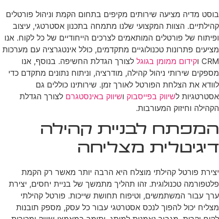
בוסט מדיה מציעה שירותים מקיפים בתחום הקמת וניהול פורטלים
קהילתיים. הצוות המקצועי שלנו מתמחה בתכנון אסטרטגי, עיצוב
ופיתוח של פורטלים המותאמים לצרכים הייחודיים של כל לקוח. אנו
מציעים פתרונות טכנולוגיים מתקדמים, כולל אינטגרציה עם מערכות
CRM ו
קידום ממומן בגוגל
לצורך הגדלת החשיפה. בנוסף, אנו
מספקים שירותי ניהול קהילה, מודרציה, וניתוח נתונים מתקדם כדי
לוודא את הצלחת הפורטל לאורך זמן. שירותינו כוללים גם
אסטרטגיות ל
שיווק בפייסבוק
ו
שיווק באינסטגרם
לצורך הגדלת
הקהילה וחיזוק המעורבות.
המפתח לבניית קהילה
דיגיטלית מצליחה
יצירת פורטל קהילתי מוצלח היא הרבה יותר מאשר רק הקמת
פלטפורמה טכנולוגית. זהו תהליך מתמשך של בניית יחסים, יצירת
ערך עבור המשתמשים, וטיפוח תחושת שייכות. פורטל קהילתי
מצליח יכול להפוך לנכס אסטרטגי עבור כל עסק, מספק תובנות
לקוח יקרות, מגביר נאמנות למותג, ותומך במאמצי שיווק ומכירות.