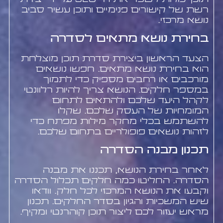
רשת של קישורים פנימיים ותוכן עשיר סביב
נושא מרכזי.
בחירת נושא מתאים לסדרה
הצעד הראשון ביצירת סדרת תוכן מוצלחת
הוא בחירת נושא מתאים. חפשו נושאים
מורכבים או רחבים מספיק כדי לתמוך
במספר חלקים. הנושא צריך להיות רלוונטי
לקהל היעד שלכם ולהתאים לתחום
המומחיות של העסק שלכם. שקלו
להשתמש בכלי מחקר מילות מפתח כדי
לזהות נושאים פופולריים בתחום שלכם.
תכנון מבנה הסדרה
לאחר בחירת הנושא, תכננו את מבנה
הסדרה. החליטו כמה חלקים תכלול הסדרה
וקבעו את הנושא המרכזי לכל חלק. וודאו
שיש המשכיות והגיון בסדר החלקים. תכנון
מראש יעזור לכם ליצור תוכן קוהרנטי ומקיף.