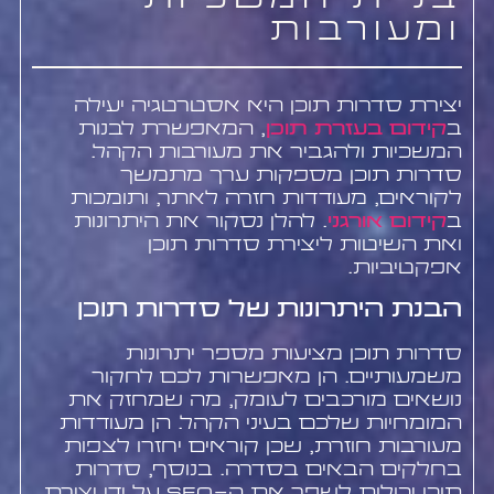
בניית המשכיות
ומעורבות
יצירת סדרות תוכן היא אסטרטגיה יעילה
ב
קידום בעזרת תוכן
, המאפשרת לבנות
המשכיות ולהגביר את מעורבות הקהל.
סדרות תוכן מספקות ערך מתמשך
לקוראים, מעודדות חזרה לאתר, ותומכות
ב
קידום אורגני
. להלן נסקור את היתרונות
ואת השיטות ליצירת סדרות תוכן
אפקטיביות.
הבנת היתרונות של סדרות תוכן
סדרות תוכן מציעות מספר יתרונות
משמעותיים. הן מאפשרות לכם לחקור
נושאים מורכבים לעומק, מה שמחזק את
המומחיות שלכם בעיני הקהל. הן מעודדות
מעורבות חוזרת, שכן קוראים יחזרו לצפות
בחלקים הבאים בסדרה. בנוסף, סדרות
תוכן יכולות לשפר את ה-SEO על ידי יצירת