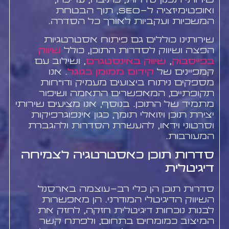
שירותי תכנון סדרות, כתיבה, עריכה,
ואופטימיזציה ל-SEO, תוך הבטחת
המשכיות ועקביות לאורך כל הסדרה.
שירותינו כוללים גם פיתוח אסטרטגיות
הפצה ושיווק לסדרות התוכן, כולל
שיווק
בפייסבוק
,
שיווק באינסטגרם
, ושילוב עם
קמפיינים של
קידום ממומן בגוגל
. אנו
מספקים ניתוח ביצועים מעמיק ודו"חות
תקופתיים, המאפשרים התאמה ושיפור
מתמיד של התוכן. בנוסף, אנו מציעים שירותי
יצירת תוכן ויזואלי תומך, כגון אינפוגרפיקות
וסרטוני וידאו, להעשרת הסדרות ולהגברת
המעורבות.
סדרות תוכן כאסטרטגיה לצמיחה
דיגיטלית
סדרות תוכן הן כלי רב-עוצמה בארסנל
השיווק הדיגיטלי המודרני. הן מאפשרות
לבנות נוכחות דיגיטלית חזקה, לחזק את
המיצוב כמומחים בתחום, ולפתח קשר