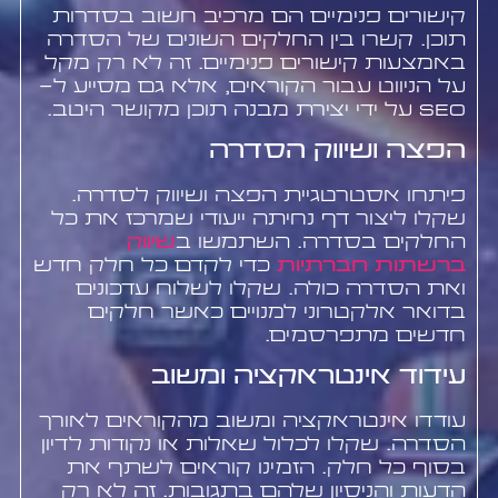
קישורים פנימיים הם מרכיב חשוב בסדרות
תוכן. קשרו בין החלקים השונים של הסדרה
באמצעות קישורים פנימיים. זה לא רק מקל
על הניווט עבור הקוראים, אלא גם מסייע ל-
SEO על ידי יצירת מבנה תוכן מקושר היטב.
הפצה ושיווק הסדרה
פיתחו אסטרטגיית הפצה ושיווק לסדרה.
שקלו ליצור דף נחיתה ייעודי שמרכז את כל
החלקים בסדרה. השתמשו ב
שיווק
ברשתות חברתיות
כדי לקדם כל חלק חדש
ואת הסדרה כולה. שקלו לשלוח עדכונים
בדואר אלקטרוני למנויים כאשר חלקים
חדשים מתפרסמים.
עידוד אינטראקציה ומשוב
עודדו אינטראקציה ומשוב מהקוראים לאורך
הסדרה. שקלו לכלול שאלות או נקודות לדיון
בסוף כל חלק. הזמינו קוראים לשתף את
הדעות והניסיון שלהם בתגובות. זה לא רק