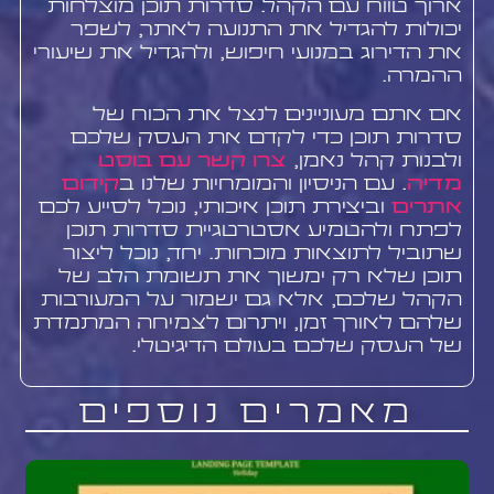
ארוך טווח עם הקהל. סדרות תוכן מוצלחות
יכולות להגדיל את התנועה לאתר, לשפר
את הדירוג במנועי חיפוש, ולהגדיל את שיעורי
ההמרה.
אם אתם מעוניינים לנצל את הכוח של
סדרות תוכן כדי לקדם את העסק שלכם
ולבנות קהל נאמן,
צרו קשר עם בוסט
מדיה
. עם הניסיון והמומחיות שלנו ב
קידום
אתרים
וביצירת תוכן איכותי, נוכל לסייע לכם
לפתח ולהטמיע אסטרטגיית סדרות תוכן
שתוביל לתוצאות מוכחות. יחד, נוכל ליצור
תוכן שלא רק ימשוך את תשומת הלב של
הקהל שלכם, אלא גם ישמור על המעורבות
שלהם לאורך זמן, ויתרום לצמיחה המתמדת
של העסק שלכם בעולם הדיגיטלי.
מאמרים נוספים