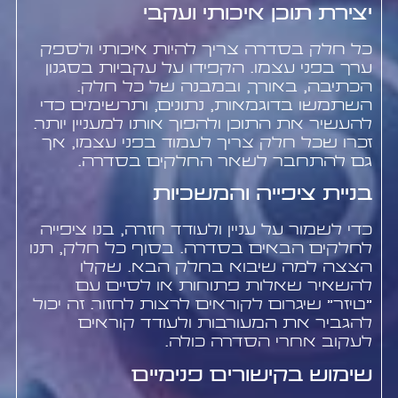
יצירת תוכן איכותי ועקבי
כל חלק בסדרה צריך להיות איכותי ולספק
ערך בפני עצמו. הקפידו על עקביות בסגנון
הכתיבה, באורך, ובמבנה של כל חלק.
השתמשו בדוגמאות, נתונים, ותרשימים כדי
להעשיר את התוכן ולהפוך אותו למעניין יותר.
זכרו שכל חלק צריך לעמוד בפני עצמו, אך
גם להתחבר לשאר החלקים בסדרה.
בניית ציפייה והמשכיות
כדי לשמור על עניין ולעודד חזרה, בנו ציפייה
לחלקים הבאים בסדרה. בסוף כל חלק, תנו
הצצה למה שיבוא בחלק הבא. שקלו
להשאיר שאלות פתוחות או לסיים עם
"טיזר" שיגרום לקוראים לרצות לחזור. זה יכול
להגביר את המעורבות ולעודד קוראים
לעקוב אחרי הסדרה כולה.
שימוש בקישורים פנימיים