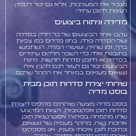
מגביר את המעורבות, אלא גם יכול לספק
רעיונות לתוכן עתידי.
מדידה וניתוח ביצועים
עקבו אחר הביצועים של כל חלק בסדרה
ושל הסדרה כולה. בחנו מדדים כמו צפיות
בדף, זמן שהייה, ושיעורי המרה. השתמשו
בתובנות אלה כדי לשפר חלקים עתידיים
בסדרה או לתכנן סדרות חדשות. ניתוח
הביצועים יכול גם לעזור לכם להבין אילו
נושאים מעניינים במיוחד את הקהל שלכם.
שירותי יצירת סדרות תוכן מבית
בוסט מדיה
בוסט מדיה מציעה שירותים מקיפים ליצירת
סדרות תוכן אפקטיביות. הצוות המקצועי
שלנו מתמחה בפיתוח אסטרטגיות תוכן
ארוכות טווח, מחקר מעמיק של נושאים,
וכתיבת תוכן איכותי ומעניין. אנו מספקים