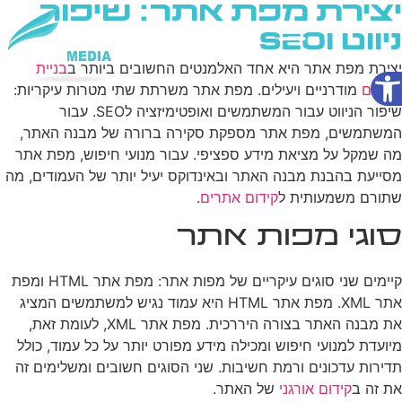
יצירת מפת אתר: שיפור
ניווט וSEO
פתח סרגל נגישות
יצירת מפת אתר היא אחד האלמנטים החשובים ביותר ב
בניית
שירותי AI
אתרים
מודרניים ויעילים. מפת אתר משרתת שתי מטרות עיקריות:
שיפור הניווט עבור המשתמשים ואופטימיזציה לSEO. עבור
המשתמשים, מפת אתר מספקת סקירה ברורה של מבנה האתר,
מה שמקל על מציאת מידע ספציפי. עבור מנועי חיפוש, מפת אתר
מסייעת בהבנת מבנה האתר ובאינדוקס יעיל יותר של העמודים, מה
שתורם משמעותית ל
קידום אתרים
.
סוגי מפות אתר
קיימים שני סוגים עיקריים של מפות אתר: מפת אתר HTML ומפת
אתר XML. מפת אתר HTML היא עמוד נגיש למשתמשים המציג
את מבנה האתר בצורה היררכית. מפת אתר XML, לעומת זאת,
מיועדת למנועי חיפוש ומכילה מידע מפורט יותר על כל עמוד, כולל
תדירות עדכונים ורמת חשיבות. שני הסוגים חשובים ומשלימים זה
את זה ב
קידום אורגני
של האתר.