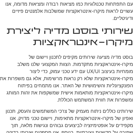
עם התפתחות טכנולוגיות כמו מציאות רבודה ומציאות מדומה, אנו
עשויים לראות מיקרו-אינטראקציות שמשלבות אלמנטים פיזיים
ודיגיטליים.
שירותי בוסט מדיה ליצירת
מיקרו-אינטראקציות
בוסט מדיה מציעה שירותים מקיפים לתכנון ויישום של
מיקרו-אינטראקציות מתקדמות. הצוות המקצועי שלנו משלב
מומחיות בעיצוב UX/UI עם ידע טכני עמוק, כדי ליצור
מיקרו-אינטראקציות שלא רק נראות מרשימות, אלא גם משפרות את
הפונקציונליות והשימושיות של האתר. אנו מתמחים בפיתוח
מיקרו-אינטראקציות מותאמות אישית שמשקפות את זהות המותג
ומשפרות את חווית המשתמש הכוללת.
שירותינו כוללים ניתוח מעמיק של צרכי המשתמשים והעסק, תכנון
ואפיון של מיקרו-אינטראקציות מתאימות, ויישום טכני מדויק. אנו
מקפידים על אופטימיזציה לביצועים גבוהים ונגישות מלאה, תוך
שמירה על חדשנות ויצירתיות. בנוסף, אנו מספקים שירותי בדיקה