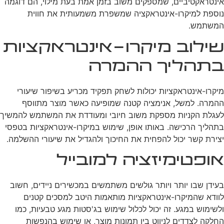
אינטראקטיביים, שמספקים משוב בזמן אמת בעת מילוי, הם דוגמה
נוספת למיקרו-אינטראקציה שמשפרת משמעותית את חווית
המשתמש.
שילוב מיקרו-אינטראקציות
בתהליך ההמרה
מיקרו-אינטראקציות יכולות לשחק תפקיד מכריע בשיפור שיעורי
ההמרה. למשל, אנימציה קטנה שמופיעה כאשר מוצר מתווסף
לעגלת הקניות מספקת משוב חיובי ומעודדת את המשתמש להמשיך
בתהליך הרכישה. באותו אופן, שימוש במיקרו-אינטראקציות בטפסי
יצירת קשר יכול להפחית את החיכוך ולהגדיל את שיעורי ההשלמה.
אופטימיזציה למובייל
בעידן שבו יותר ויותר גולשים משתמשים במכשירים ניידים, חשוב
לוודא שהמיקרו-אינטראקציות מותאמות היטב למסכים קטנים
ולשימוש במגע. זה יכול לכלול שימוש בג'סטות מגע טבעיות, כמו
החלקה לצדדים לניווט בין תמונות מוצר, או שימוש בהנפשות