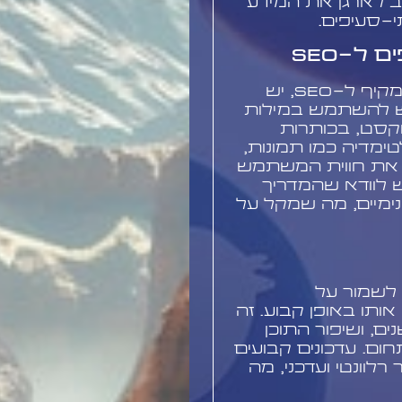
ב לארגן את המידע
תי-סעיפים.
ל-SEO
כדי למקסם את היעילות של המדריך המקיף ל-SEO, יש
יש להשתמש במילות
קסט, בכותרות
טימדיה כמו תמונות,
ים את חווית המשתמש
ש לוודא שהמדריך
פנימיים, מה שמקל על
 לשמור על
אותו באופן קבוע. זה
ים, ושיפור התוכן
ום. עדכונים קבועים
לוונטי ועדכני, מה