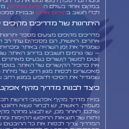
ומטרתם לספק למשתמש את כל המידע
במקום אחד. בעולם ה
קידום אתרים
, מ
לכלי חשוב ב
קידום אורגני
ובבניית סמכו
היתרונות של מדריכים מקיפים 
מדריכים מקיפים מציעים מספר יתרונות
אתרים. ראשית, הם מספקים ערך רב 
שמגדיל את זמן השהייה באתר ומפחית 
– שני גורמים חשובים בדירוג האתר. שנ
נוטים למשוך קישורים טבעיים מאתרים
את פרופיל הקישורים של האתר. בנוסף,
מאפשרים לכסות מגוון רחב של מילות מ
שמגדיל את הסיכוי להופיע במגוון רחב ש
כיצד לבנות מדריך מקיף אפקטי
בניית מדריך מקיף אפקטיבי דורשת תכנו
מעמיק. ראשית, יש לבחור נושא רלוונטי
שלכם. לאחר מכן, יש לבצע מחקר מקיף
ניתוח של תוצאות החיפוש הקיימות ומח
המדריך צריך לכסות את כל ההיבטים ש