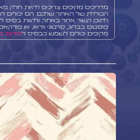
מדריכים מקיפים צריכים להיות חלק מא
הכוללת של האתר שלכם. הם יכולים לש
לתוכן קשור אחר באתר, ולהוות בסיס ליצ
פוסטים בבלוג, סרטוני וידאו, או פודקאס
מקיפים יכולים לשמש כבסיס ל
קידום PPC
שיווק בפייסבוק
, מה שמאפשר לכם למ
המאמץ שהשקעתם ביצירת המדריך.
התמודדות עם אתגרים בכתיבת
מקיפים
יצירת מדריך מקיף איכותי יכולה להיות
אחד האתגרים העיקריים הוא שמירה על א
המידע לבין נגישותו לקהל רחב. חשוב ל
ומובנת, גם כאשר מתמודדים עם נושאים
נוסף הוא השמירה על עדכניות המדריך ל
בתחומים שמשתנים במהירות. התמודד
אתגרים אלה דורשת תכנון קפדני, מחקר
לעדכון ושיפור מתמיד של התוכן.
שירותי בוסט מדיה ליצירת מדרי