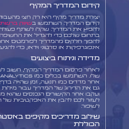
קידום המדריך המקיף
יצירת מדריך מקיף היא רק חצי מהעבודה
קידום המדריך. השתמשו ב
שיווק ברשתו
להפיץ את המדריך. שקלו לשתף פעולה 
בתחום שלכם כדי להגדיל את החשיפה. 
להפוך חלקים מהמדריך לפורמטים אחרי
אינפוגרפיקות או סרטוני וידאו, כדי להגי
מדידה וניתוח ביצועים
לאחר פרסום המדריך המקיף, חשוב לע
אחר מדדים כמו תנועה, זמן שהייה בדף, 
גם את הדירוג של המדריך עבור מילות 
ועקבו אחר הקישורים הנכנסים שהוא מושך
לעזור לכם להבין את האפקטיביות של המ
לשיפור.
שילוב מדריכים מקיפים באסטרט
הכוללת