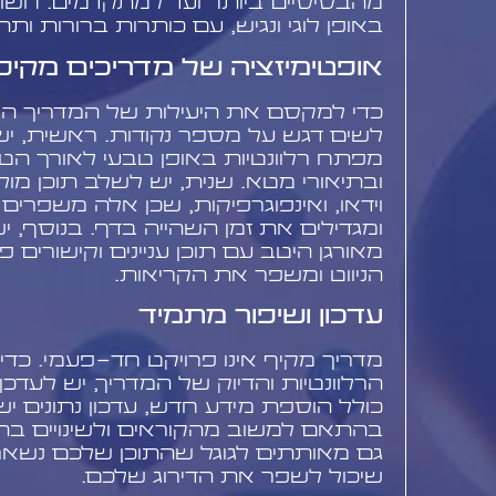
מהבסיסיים ביותר ועד למתקדמים. חשו
באופן לוגי ונגיש, עם כותרות ברורות ות
אופטימיזציה של מדריכים מקיפים 
לשים דגש על מספר נקודות. ראשית, 
מפתח רלוונטיות באופן טבעי לאורך הט
ובתיאורי מטא. שנית, יש לשלב תוכן מול
וידאו, ואינפוגרפיקות, שכן אלה משפר
ומגדילים את זמן השהייה בדף. בנוסף, י
מאורגן היטב עם תוכן עניינים וקישורים 
הניווט ומשפר את הקריאות.
עדכון ושיפור מתמיד
מדריך מקיף אינו פרויקט חד-פעמי. כדי
הרלוונטיות והדיוק של המדריך, יש לעדכן 
כולל הוספת מידע חדש, עדכון נתונים ישנ
בהתאם למשוב מהקוראים ולשינויים בתח
גם מאותתים לגוגל שהתוכן שלכם נשאר ר
שיכול לשפר את הדירוג שלכם.