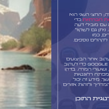
; החצי השני הוא
ת חברתיות
כדי
עם מובילי דעה
ניתן גם לשקול
ם, כמו
ע לקהלים נוספים.
קוב אחר הביצועים
שלו. השתמשו בכלים כמו Google Analytics כדי לעקוב
ושיעורי המרה. בדקו
מפתח רלוונטיות
. מידע זה יכול
דריך ולזהות אזורים
גיית התוכן