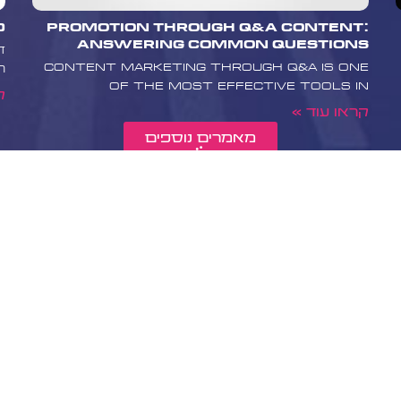
קעה משמעותית של
Promotion Through Q&A Content:
10 טיפים
 שדורש עדכון
Answering Common Questions
 והדיוק של המידע.
ד
Content marketing through Q&A is one
דריכים מקיפים
ה
of the most effective tools in
 זקוקים לעזרה
ק
 המומחיות והניסיון
קראו עוד »
קיפים שלא רק יקדמו
מאמרים נוספים
כמובילי דעה