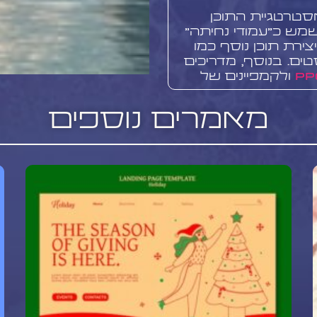
סטרטגיית התוכן
מש כ"עמודי נחיתה"
ירת תוכן נוסף כמו
טים. בנוסף, מדריכים
ולקמפיינים של
קסם את הערך של
מאמרים נוספים
 מדריכים
 משימה מאתגרת.
יזון בין עומק
כתוב בצורה ברורה
 מורכבים. אתגר
אורך זמן, במיוחד
ות מוצלחת עם
 מעמיק, ומחויבות
כים מקיפים