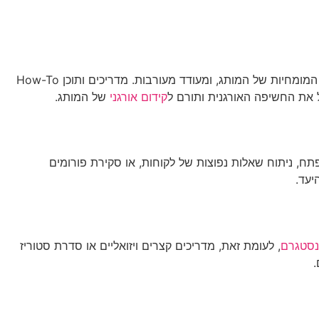
שירותי AI
יצירת קשר
ENGLISH
. סוג זה של תוכן מספק ערך מיידי לקהל, מדגים את המומחיות של המותג, ומעודד מעורבות. מדריכים ותוכן How-To
ל את החשיפה האורגנית ותורם ל
קידום אורגני
של המותג.
ח, ניתוח שאלות נפוצות של לקוחות, או סקירת פורומים
יעד.
נסטגרם
, לעומת זאת, מדריכים קצרים ויזואליים או סדרת סטוריז
.