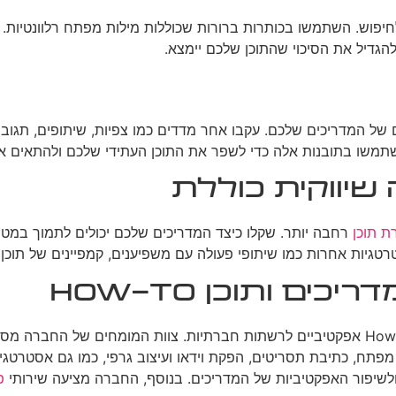
וש. השתמשו בכותרות ברורות שכוללות מילות מפתח רלוונטיות. ביו
להגדיל את הסיכוי שהתוכן שלכם יימצא.
 של המדריכים שלכם. עקבו אחר מדדים כמו צפיות, שיתופים, תגובות,
שתמשו בתובנות אלה כדי לשפר את התוכן העתידי שלכם ולהתאים 
שיווקית כוללת
ת תוכן
רחבה יותר. שקלו כיצד המדריכים שלכם יכולים לתמוך במטר
גיות אחרות כמו שיתופי פעולה עם משפיענים, קמפיינים של תוכן שנ
ם ותוכן How-To
בוסט מדיה מציעה מגוון שירותים מקיפים ליצירת מדריכים ותוכן How-To אפקטיביים לרשתות חברת
 מפתח, כתיבת תסריטים, הפקת וידאו ועיצוב גרפי, כמו גם אסטרט
ולשיפור האפקטיביות של המדריכים. בנוסף, החברה מציעה שירותי
פ