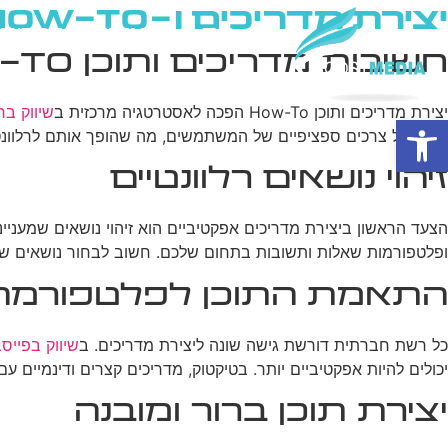
יצירת מדריכים ו-How-To תוכן לרשתות חברתיות
בית
מי אנחנו
פרסום ב
חשיבות מדריכים ותוכן How-To ברשתות חברתיות
יצירת מדריכים ותוכן How-To הפכה לאסטרטגיה מרכזית ב
שיווק ב
פתח סרגל נגישות
עונים על צרכים ספציפיים של המשתמשים, מה שהופך אותם לרלוונטיי
זיהוי נושאים רלוונטיים
הצעד הראשון ביצירת מדריכים אפקטיביים הוא זיהוי נושאים שמעניי
ופלטפורמות שאלות ותשובות בתחום שלכם. חשוב לבחור נושאים ש
התאמת התוכן לפלטפורמה
כל רשת חברתית דורשת גישה שונה ליצירת מדריכים. ב
שיווק בפייסב
יכולים להיות אפקטיביים יותר. בטיקטוק, מדריכים קצרים ודינמיים
יצירת תוכן ברור ומובנה