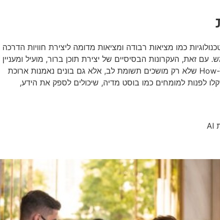
פצת מדריכים ותוכן How-To. אנו צפויים לראות שימוש גובר בטכנולוגיות כמו מציאות רבודה ומציאות מדומה ליצירת חוויות הדרכה
פציפיים של כל משתמש. עם זאת, העקרונות הבסיסיים של יצירת תוכן ברור, מועיל ומעניין
יישארו קריטיים להצלחה. מותגים שישכילו לשלב חדשנות טכנולוגית עם הבנה עמוקה של צרכי הקהל שלהם יוכלו ליצור מדריכים ותוכן How-To שלא רק מושכים תשומת לב, אלא גם בונים נאמנות ארוכת
וכן שלכם ולנצל את הכוח של מדריכים ותוכן How-To ברשתות החברתיות, שקלו לפנות למומחים כמו בוסט מדיה, שיכולים לספק את הידע,