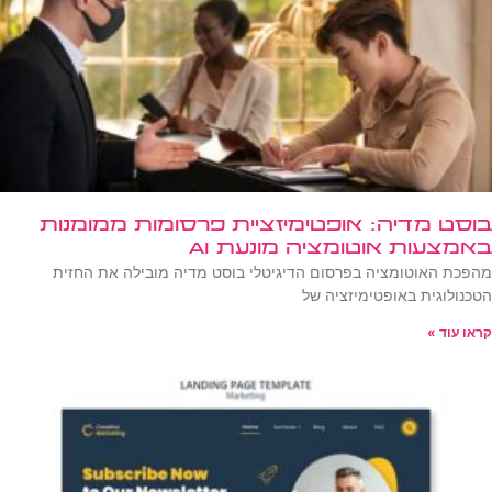
בוסט מדיה: אופטימיזציית פרסומות ממומנות
באמצעות אוטומציה מונעת AI
מהפכת האוטומציה בפרסום הדיגיטלי בוסט מדיה מובילה את החזית
הטכנולוגית באופטימיזציה של
קראו עוד »