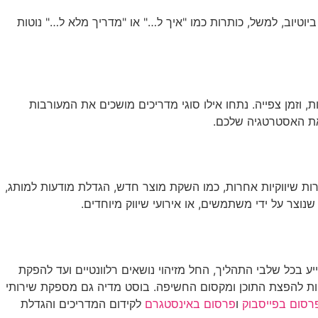
טיוב, למשל, כותרות כמו "איך ל…" או "מדריך מלא ל…" נוטות
 וזמן צפייה. נתחו אילו סוגי מדריכים מושכים את המעורבות
את האסטרטגיה שלכם.
ות שיווקיות אחרות, כמו השקת מוצר חדש, הגדלת מודעות למותג,
וצר על ידי משתמשים, או אירועי שיווק מיוחדים.
יות. צוות המומחים של החברה מסייע בכל שלבי התהליך, החל מזיהוי נושאים רלוונטיים ועד להפקת
גיות להפצת התוכן ומקסום החשיפה. בוסט מדיה גם מספקת שירותי
רסום בפייסבוק
ו
פרסום באינסטגרם
לקידום המדריכים והגדלת