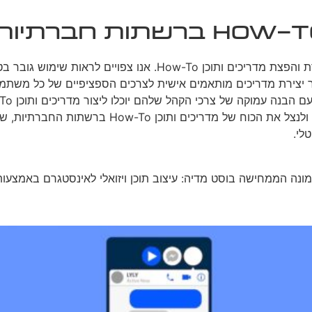
ככל שהרשתות החברתיות ממשיכות להתפתח, כך גם הדרכים ליצירת וה
ר. בנוסף, פרסונליזציה מבוססת AI עשויה לאפשר יצירת מדריכים מותאמים אישית לצרכים הס
טווח למותג. אם אתם מחפשים לשדרג את אסטרטגיית הת
לי.