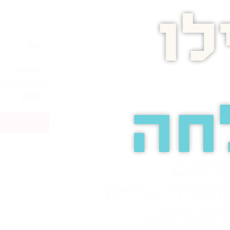
ו
חה
אתכם
אירת עיניים
ינטרנט.