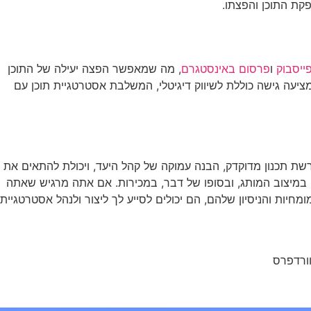
פקת התוכן והפצתו.
ייסבוק
ו
פרסום באינסטגרם
, מה שמאפשר הפצה יעילה של התוכן
יעה גישה כוללת לשיווק דיגיטלי, המשלבת אסטרטגיית תוכן עם
ורשת תכנון מדוקדק, הבנה עמוקה של קהל היעד, ויכולת להתאים את
, במיצוב המותג, ובסופו של דבר, במכירות. אם אתה מרגיש שאתה
פיתוח וניהול אסטרטגיית תוכן ארוכת טווח, שקול לפנות לבוסט מדיה בכתובת https://boostmedia.co.il/. עם המומחיות והניסיון שלהם, הם יכולים לסייע לך ליצור ולנהל אסטרטגיית