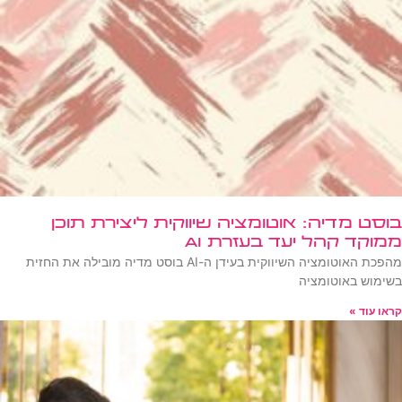
בוסט מדיה: אוטומציה שיווקית ליצירת תוכן
ממוקד קהל יעד בעזרת AI
מהפכת האוטומציה השיווקית בעידן ה-AI בוסט מדיה מובילה את החזית
בשימוש באוטומציה
קראו עוד »