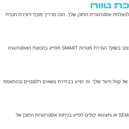
כת טווח
שירותי AI
יצירת קשר
ENGLISH
 להצלחת אסטרטגיית התוכן שלך. הנה מדריך מקיף ליצירת תכנית
לפני שמתחילים בתכנון, חיוני להגדיר מטרות ברורות ומדידות. האם המטרה היא להגדיל את התנועה לאתר? לייצר לידים? לשפר את המיצוב בשוק? הגדרת מטרות SMART תסייע בהכוונת האסטרטגיה
ל קהל היעד שלך. זה יסייע בבחירת נושאים רלוונטיים ובהתאמת
בחן את אסטרטגיות התוכן של המתחרים שלך. זהה פערים בשוק שאתה יכול למלא ולמד מהצלחות וכישלונות של אחרים. כלים כמו SEMrush או Ahrefs יכולים לסייע בניתוח אסטרטגיות התוכן של