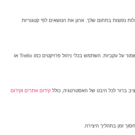
ת נפוצות בתחום שלך. ארגן את הנושאים לפי קטגוריות
קבע לוח זמנים ריאלי לפרסום תוכן. זה יכול להיות פעם בשבוע, פעמיים בחודש או בכל תדירות שמתאימה למשאבים שלך. העיקר הוא לשמור על עקביות. השתמש בכלי ניהול פרויקטים כמו Trello או
יב ברור לכל היבט של האסטרטגיה, כולל
קידום אתרים
ו
קידום
חסוך זמן בתהליך היצירה.