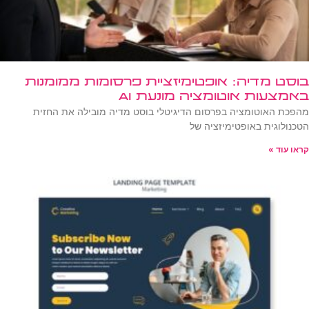
בוסט מדיה: אופטימיזציית פרסומות ממומנות
באמצעות אוטומציה מונעת AI
מהפכת האוטומציה בפרסום הדיגיטלי בוסט מדיה מובילה את החזית
הטכנולוגית באופטימיזציה של
קראו עוד »