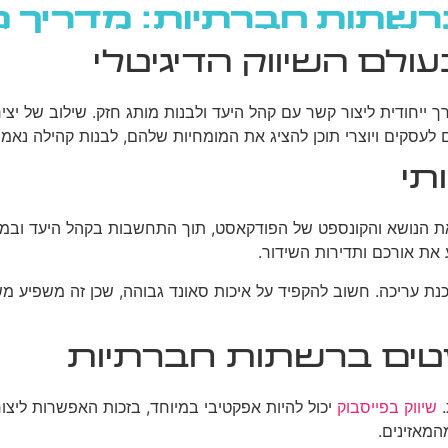
ברשתות חברתיות: מדריך 
גוגל
רשתות חברתיות
בניית אתרים
בלוג
לם השיווק הדיגיטלי
ך ייחודית ליצור קשר עם קהל היעד ולבנות מותג חזק. שילוב של יצ
לעסקים ויוצרי תוכן להציג את המומחיות שלהם, לבנות קהילה נאמנ
תי
ת הנושא והקונספט של הפודקאסט, תוך התחשבות בקהל היעד ובמטרו
את אורכם ותדירות השידור.
נת עריכה. חשוב להקפיד על איכות סאונד גבוהה, שכן זה משפיע משמע
טים ברשתות חברתיות
.
שיווק בפייסבוק
יכול להיות אפקטיבי במיוחד, בזכות האפשרות ליצור
המאזינים.