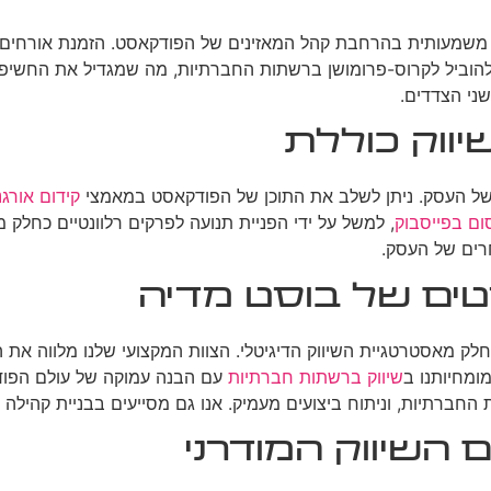
ייע משמעותית בהרחבת קהל המאזינים של הפודקאסט. הזמנת אורחי
 להוביל לקרוס-פרומושן ברשתות החברתיות, מה שמגדיל את החשיפ
ני הצדדים.
יווק כוללת
 של העסק. ניתן לשלב את התוכן של הפודקאסט במאמצי
קידום אורגנ
ום בפייסבוק
, למשל על ידי הפניית תנועה לפרקים רלוונטיים כחלק 
רים של העסק.
סטים של בוסט מדיה
לק מאסטרטגיית השיווק הדיגיטלי. הצוות המקצועי שלנו מלווה את 
ומחיותנו ב
שיווק ברשתות חברתיות
עם הבנה עמוקה של עולם הפודק
תות החברתיות, וניתוח ביצועים מעמיק. אנו גם מסייעים בבניית קהי
השיווק המודרני