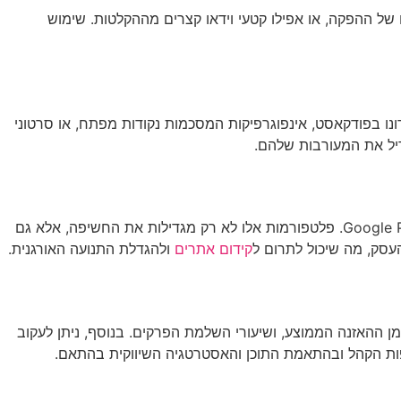
 של ההפקה, או אפילו קטעי וידאו קצרים מההקלטות. שימוש
ונו בפודקאסט, אינפוגרפיקות המסכמות נקודות מפתח, או סרטוני
דיל את המעורבות שלהם.
מלבד הרשתות החברתיות המסורתיות, חשוב להפיץ את הפודקאסט בפלטפורמות ייעודיות כמו Spotify, Apple Podcasts, ו-Google Podcasts. פלטפורמות אלו לא רק מגדילות את החשיפה, אלא גם
סק, מה שיכול לתרום ל
קידום אתרים
ולהגדלת התנועה האורגנית.
ן ההאזנה הממוצע, ושיעורי השלמת הפרקים. בנוסף, ניתן לעקוב
דפות הקהל ובהתאמת התוכן והאסטרטגיה השיווקית בהתאם.