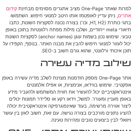
למרות שאתר One-Page מציב אתגרים מסוימים מבחינת
קידום
אתרים
, ניתן עדיין לאופטמז אותו היטב למנועי חיפוש. השתמשו
בתגי כותרת (H1, H2, וכו') בצורה נכונה לסקציות השונות, כתבו
תיאורי meta ייחודיים, ושלבו מילות מפתח רלוונטיות בתוכן באופן
טבעי. שימוש נכון בשמות עוגן (anchor names) לסקציות השונות
יכול לעזור למנועי חיפוש להבין את מבנה האתר. בנוסף, הקפידו על
תוכן איכותי ורלוונטי, שהוא גורם חשוב ב-SEO.
שילוב מדיה עשירה
אתר One-Page מספק הזדמנות מצוינת לשלב מדיה עשירה באופן
אפקטיבי. שימוש בווידאו, אנימציות, או אפילו אלמנטים
אינטראקטיביים יכול להעשיר את חווית המשתמש ולהעביר מידע
באופן מעניין ומעורר. למשל, וידאו רקע או סליידר תמונות יכולים
ליצור אווירה מרשימה, בעוד שאינפוגרפיקה אינטראקטיבית יכולה
להציג נתונים מורכבים בצורה נגישה. עם זאת, חשוב לאזן בין עושר
ויזואלי לבין ביצועים טובים ומהירות טעינה.