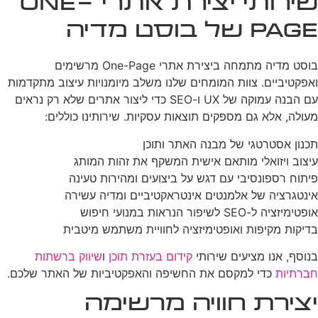
שירותי יצירת אתרי One-
Page של בוסט מדיה
בוסט מדיה מתמחה ביצירת אתרי One-Page מרשימים
ואפקטיביים. צוות המומחים שלנו משלב מיומנויות עיצוב מתקדמות
עם הבנה עמוקה של UX ו-SEO כדי ליצור אתרים שלא רק נראים
מעולה, אלא גם מספקים תוצאות עסקיות. שירותינו כוללים:
תכנון אסטרטגי של מבנה האתר ותוכן
עיצוב ויזואלי מותאם אישית המשקף את זהות המותג
פיתוח רספונסיבי עם דגש על ביצועים ומהירות טעינה
אינטגרציה של אלמנטים אינטראקטיביים ומדיה עשירה
אופטימיזציה ל-SEO לשיפור הנראות במנועי חיפוש
בדיקות מקיפות ואופטימיזציה לחוויית משתמש מיטבית
בנוסף, אנו מציעים שירותי
קידום בעזרת תוכן
ו
שיווק ברשתות
חברתיות
כדי למקסם את החשיפה והאפקטיביות של האתר שלכם.
יצירת חוויה מרשימה