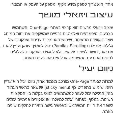
אחד, הוא צריך לספק מידע מקיף ומספק על העסק או המוצר.
עיצוב ויזואלי מושך
עיצוב ויזואלי מרשים הוא קריטי באתרי One-Page. השתמשו
בצבעים, טיפוגרפיה ואלמנטים גרפיים שמשקפים את זהות המותג
ויוצרים אווירה מתאימה. שימוש באנימציות עדינות ואפקטים של
גלילה מקבילה (Parallax Scrolling) יכול להוסיף עומק ועניין לאתר.
עם זאת, חשוב לשמור על איזון ולא להגזים באפקטים שעלולים
להסיח את דעת המשתמש או להאט את טעינת האתר.
ניווט יעיל
למרות שאתר One-Page מורכב מעמוד אחד, ניווט יעיל הוא עדיין
חיוני. שימוש בתפריט צף (sticky menu) שנשאר בראש העמוד
בזמן הגלילה יכול לעזור למשתמשים לנווט בקלות בין הסקציות
השונות. בנוסף, כפתורי "גלול למעלה" או אנקורים פנימיים יכולים
לשפר את חווית המשתמש ולאפשר גישה מהירה לחלקים שונים
באתר.