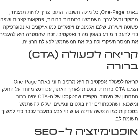
באתר One-Page, כל מילה חשובה. התוכן צריך להיות תמציתי,
ממוקד ובעל ערך. השתמשו בכותרות ברורות, פסקאות קצרות ושפה
פשוטה וישירה. שלבו אלמנטים ויזואליים כמו אייקונים ואינפוגרפיקה
כדי להעביר מידע באופן מהיר ואפקטיבי. זכרו שהמטרה היא להעביר
את המסר העיקרי ולהוביל את המשתמש לפעולה הרצויה.
קריאה לפעולה (CTA)
ברורה
קריאה לפעולה אפקטיבית היא מרכיב חיוני באתר One-Page.
הציבו CTA ברורות ובולטות לאורך האתר, עם דגש מיוחד על החלק
התחתון של העמוד. הקפידו שהטקסט של ה-CTA יהיה ברור
ומשכנע, ושהכפתורים יהיו בולטים ונגישים. שקלו להשתמש
בטכניקות כמו הנפשה עדינה או שינוי צבע במעבר עכבר כדי למשוך
תשומת לב.
אופטימיזציה ל-SEO