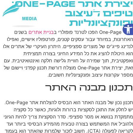
יצירת אתר One-Page:
טיפים לעיצוב
ופונקציונליות
פתח סרגל נגישות
שירותי AI
אתרי One-Page הפכו לטרנד פופולרי ב
בניית אתרים
בשנים
האחרונות, במיוחד עבור עסקים קטנים, פורטפוליו אישיים, ואפילו
לנדינג פייג'ים של מוצרים ספציפיים. היתרון העיקרי של אתרים אלו
הוא היכולת להציג את כל המידע החיוני בצורה תמציתית
ואפקטיבית, תוך שמירה על חוויית גלישה חלקה ואינטואיטיבית. עם
זאת, יצירת אתר One-Page מוצלח דורשת תכנון קפדני ויישום של
מספר עקרונות עיצוב ופונקציונליות חשובים.
תכנון מבנה האתר
תכנון נכון של מבנה האתר הוא הבסיס להצלחת אתר One-Page.
יש לחלק את התוכן לסקציות ברורות ולוגיות, כאשר כל סקציה
מתמקדת בנושא או מסר ספציפי. סדר הסקציות צריך להיות הגיוני
ולהוביל את המשתמש בצורה טבעית מהמידע הבסיסי ביותר ועד
לקריאה לפעולה (CTA). חשוב לזכור שלמרות שהאתר הוא בעמוד