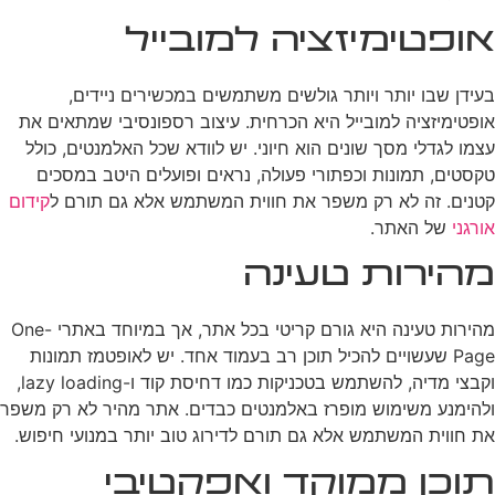
אופטימיזציה למובייל
בעידן שבו יותר ויותר גולשים משתמשים במכשירים ניידים,
אופטימיזציה למובייל היא הכרחית. עיצוב רספונסיבי שמתאים את
עצמו לגדלי מסך שונים הוא חיוני. יש לוודא שכל האלמנטים, כולל
טקסטים, תמונות וכפתורי פעולה, נראים ופועלים היטב במסכים
קטנים. זה לא רק משפר את חווית המשתמש אלא גם תורם ל
קידום
אורגני
של האתר.
מהירות טעינה
מהירות טעינה היא גורם קריטי בכל אתר, אך במיוחד באתרי One-
Page שעשויים להכיל תוכן רב בעמוד אחד. יש לאופטמז תמונות
וקבצי מדיה, להשתמש בטכניקות כמו דחיסת קוד ו-lazy loading,
ולהימנע משימוש מופרז באלמנטים כבדים. אתר מהיר לא רק משפר
את חווית המשתמש אלא גם תורם לדירוג טוב יותר במנועי חיפוש.
תוכן ממוקד ואפקטיבי