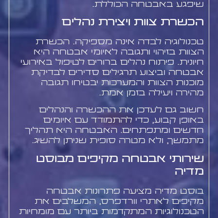
שיפגע באבטחה הכוללת.
הכשרת צוות ויצירת נהלים
טכנולוגיה לבדה אינה מספיקה. הכשרת
הצוות בזיהוי ותגובה לאיומי אבטחה היא
חיונית. פיתוח נהלים ברורים לטיפול באירועי
אבטחה וביצוע תרגילים סדירים לבדיקת
מוכנות הצוות והמערכות יבטיחו תגובה
מהירה ויעילה בזמן אמת.
חשוב גם לעדכן את ההכשרה והנהלים
באופן קבוע, כדי להתמודד עם איומים
חדשים ומתפתחים. האבטחה היא תהליך
מתמשך, ולא מטרה סופית שניתן להשיג.
שירותי אבטחה מקיפים מבוסט
מדיה
בוסט מדיה מציעה פתרונות אבטחה
מקיפים לאתרי וורדפרס, המשלבים את
הטכנולוגיות המתקדמות ביותר עם מומחיות