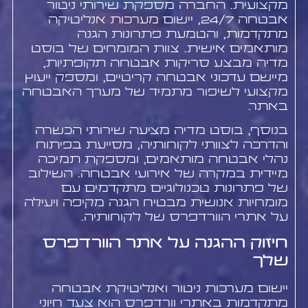
מקצועית. החברה מספקת שירותי ניטור
אבטחה 24/7, יישום מערכות אנליטיקה
מתקדמות, והטמעת פתרונות הגנה
מותאמים אישית. צוות המומחים של בוסט
מדיה מבצע סריקות אבטחה תקופתיות,
מיישם עדכוני אבטחה קריטיים, ומספק ייעוץ
מקצועי לשיפור מתמיד של מערך האבטחה
באתר.
בנוסף, בוסט מדיה מציעה שירותי הכשרה
והדרכה לצוותי לקוחותיה, מסייעת בפיתוח
נהלי אבטחה מותאמים, ומספקת תמיכה
מיידית במקרה של אירועי אבטחה. השילוב
של פתרונות טכנולוגיים מתקדמים עם
מומחיות אנושית מבטיח הגנה מקיפה ויעילה
על אתרי הוורדפרס של לקוחותיה.
חיזוק ההגנה על אתר הוורדפרס
שלך
יישום מערכות ניטור ואנליטיקת אבטחה
מתקדמות באתרי וורדפרס הוא צעד חיוני