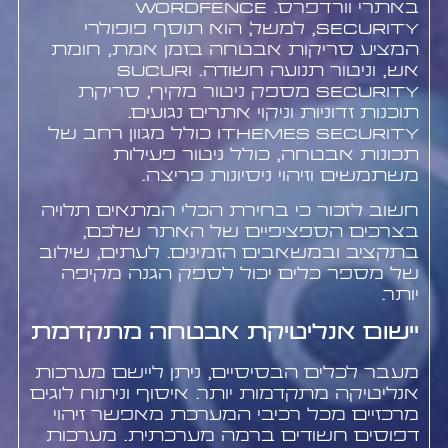
באתרי וורדפרס. Wordfence
Security, למשל, הוא תוסף פופולרי
המציע סריקות אבטחה בזמן אמת, חומת
אש, וניטור תנועה חשודה. Sucuri
Security מספק ניטור מקיף, סריקת
תוכנות זדוניות וניקוי אתרים נגועים.
iThemes Security כולל מגוון רחב של
תכונות אבטחה, כולל ניטור פעילות
משתמשים וזיהוי ניסיונות פריצה.
חשוב לזכור כי בחירת הכלי המתאים תלויה
בצרכים הספציפיים של האתר שלכם,
בתקציב ובמשאבים הזמינים. לעתים, שילוב
של מספר כלים יכול לספק הגנה מקיפה
יותר.
יישום אנליטיקת אבטחה מתקדמת
מעבר לכלים הבסיסיים, ניתן ליישם מערכות
אנליטיקה מתקדמות יותר. איסוף וניתוח לוגים
מרכזיים מכל רכיבי המערכת מאפשר זיהוי
דפוסים חשודים ברמה מערכתית. מערכות