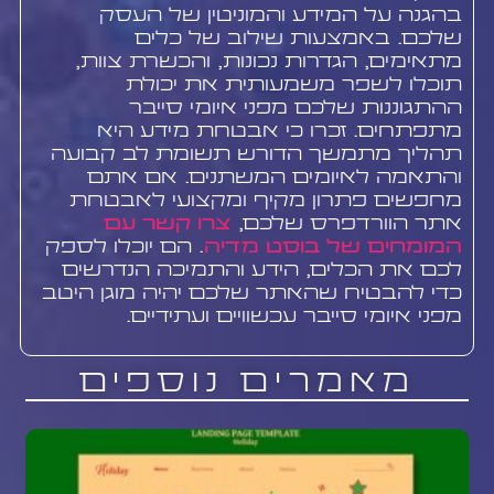
בהגנה על המידע והמוניטין של העסק
שלכם. באמצעות שילוב של כלים
מתאימים, הגדרות נכונות, והכשרת צוות,
תוכלו לשפר משמעותית את יכולת
ההתגוננות שלכם מפני איומי סייבר
מתפתחים. זכרו כי אבטחת מידע היא
תהליך מתמשך הדורש תשומת לב קבועה
והתאמה לאיומים המשתנים. אם אתם
מחפשים פתרון מקיף ומקצועי לאבטחת
אתר הוורדפרס שלכם,
צרו קשר עם
המומחים של בוסט מדיה
. הם יוכלו לספק
לכם את הכלים, הידע והתמיכה הנדרשים
כדי להבטיח שהאתר שלכם יהיה מוגן היטב
מפני איומי סייבר עכשוויים ועתידיים.
מאמרים נוספים