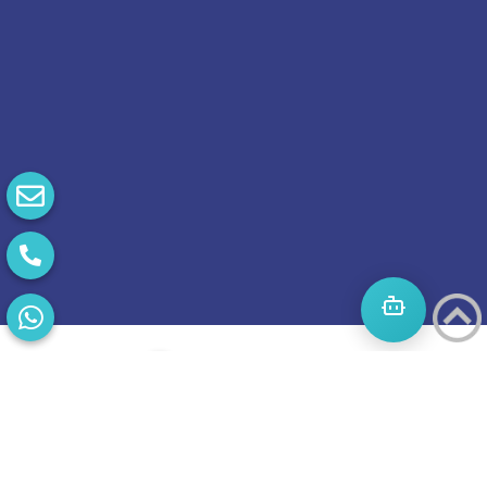
התחילו
מסע