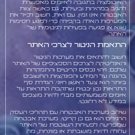
האוטומציה בתגובה לאיומים מאפשרת
להגיב במהירות וביעילות, גם כאשר צוות
האבטחה אינו זמין. עם זאת, חשוב לכייל את
המערכות האלה בקפידה כדי למנוע חסימות
שווא או פגיעה בפעילות לגיטימית של
האתר.
התאמת הניטור לצרכי האתר
חשוב להתאים את מערכות הניטור
והאנליטיקה לצרכים הספציפיים של האתר
שלכם. זיהוי נכסים קריטיים והתמקדות
בהגנה על המידע והפונקציות החשובים
ביותר הוא צעד ראשון חיוני. הגדרת סף
התראות נכון יבטיח שתקבלו התראות על
איומים משמעותיים מבלי להיות מוצפים
במידע לא רלוונטי.
שילוב מערכות האבטחה עם תהליכי העסק
הרגילים הוא גם כן קריטי. מערכת אבטחה
שמפריעה לפעילות השוטפת של האתר
עלולה להיות מושבתת או מוזנחת, מה