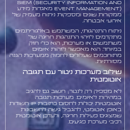
SIEM (Security Information and
Event Management) מאגדות מידע
ממקורות שונים ומספקות ניתוח מעמיק של
אירועי אבטחה.
ניתוח התנהגותי, המשתמש באלגוריתמים
מתקדמים לזיהוי התנהגות חריגה של
משתמשים או מערכות, הוא כלי חזק
במיוחד. הוא מאפשר לזהות איומים
מתוחכמים שעלולים לחמוק ממערכות הגנה
מסורתיות.
שילוב מערכות ניטור עם תגובה
אוטומטית
לא מספיק רק לנטר; חשוב גם להגיב
במהירות לאיומים. מערכות תגובה
אוטומטיות יכולות לחסום כתובות IP חשודות
באופן אוטומטי, להגביל גישה לחשבונות
שמציגים פעילות חריגה, ולעדכן אוטומטית
רכיבי מערכת פגיעים.