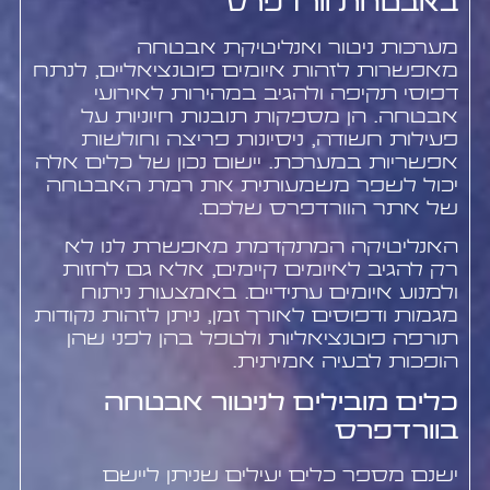
באבטחת וורדפרס
מערכות ניטור ואנליטיקת אבטחה
מאפשרות לזהות איומים פוטנציאליים, לנתח
דפוסי תקיפה ולהגיב במהירות לאירועי
אבטחה. הן מספקות תובנות חיוניות על
פעילות חשודה, ניסיונות פריצה וחולשות
אפשריות במערכת. יישום נכון של כלים אלה
יכול לשפר משמעותית את רמת האבטחה
של אתר הוורדפרס שלכם.
האנליטיקה המתקדמת מאפשרת לנו לא
רק להגיב לאיומים קיימים, אלא גם לחזות
ולמנוע איומים עתידיים. באמצעות ניתוח
מגמות ודפוסים לאורך זמן, ניתן לזהות נקודות
תורפה פוטנציאליות ולטפל בהן לפני שהן
הופכות לבעיה אמיתית.
כלים מובילים לניטור אבטחה
בוורדפרס
ישנם מספר כלים יעילים שניתן ליישם