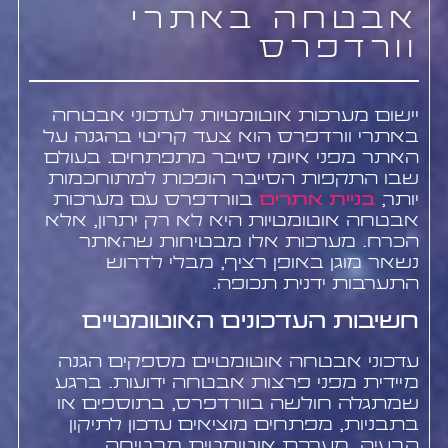
אבטחה באתרי
וורדפרס
יישום מערכות אוטומטיות לעדכוני אבטחה
באתרי וורדפרס הוא צעד קריטי בהגנה על
האתר מפני איומי סייבר מתפתחים. בעולם
שבו התקפות הסייבר הופכות למתוחכמות
יותר,
בניית אתרים
בוורדפרס עם מערכות
אבטחה אוטומטיות היא לא רק יתרון, אלא
הכרח. מערכות אלו מבטיחות שהאתר
נשאר מוגן באופן רציף, מבלי לדרוש
התערבות ידנית תכופה.
חשיבות העדכונים האוטומטיים
עדכוני אבטחה אוטומטיים מספקים הגנה
מיידית מפני פרצות אבטחה ידועות. ברגע
שמתגלה חולשה בוורדפרס, בתוספים או
בתבניות, מפתחים מוציאים עדכון לתיקון
הבעיה. מערכת אוטומטית מבטיחה