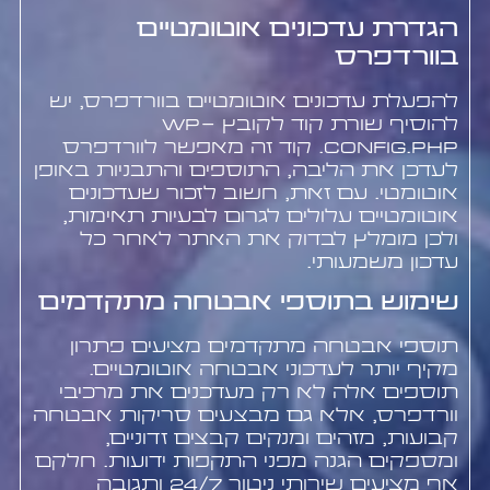
הגדרת עדכונים אוטומטיים
בוורדפרס
להפעלת עדכונים אוטומטיים בוורדפרס, יש
להוסיף שורת קוד לקובץ wp-
config.php. קוד זה מאפשר לוורדפרס
לעדכן את הליבה, התוספים והתבניות באופן
אוטומטי. עם זאת, חשוב לזכור שעדכונים
אוטומטיים עלולים לגרום לבעיות תאימות,
ולכן מומלץ לבדוק את האתר לאחר כל
עדכון משמעותי.
שימוש בתוספי אבטחה מתקדמים
תוספי אבטחה מתקדמים מציעים פתרון
מקיף יותר לעדכוני אבטחה אוטומטיים.
תוספים אלה לא רק מעדכנים את מרכיבי
וורדפרס, אלא גם מבצעים סריקות אבטחה
קבועות, מזהים ומנקים קבצים זדוניים,
ומספקים הגנה מפני התקפות ידועות. חלקם
אף מציעים שירותי ניטור 24/7 ותגובה