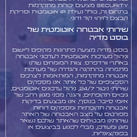
Security מציעים יכולות מתקדמות
בתחום זה, כולל נעילת IP אוטומטית וסריקת
קבצים לזיהוי קוד זדוני.
שירותי אבטחה אוטומטית של
בוסט מדיה
בוסט מדיה מציעה פתרונות מקיפים ליישום
וניהול מערכות אוטומטיות לעדכוני אבטחה
באתרי וורדפרס. צוות המומחים שלנו
מתמחה בהתקנה והגדרה של מערכות
אבטחה מתקדמות, המותאמות לצרכים
הספציפיים של כל אתר. אנו מספקים
שירותי ניטור 24/7, ניהול עדכונים אוטומטיים,
גיבויים תקופתיים, והגנה מפני מגוון רחב של
איומי סייבר. בנוסף, אנו מבצעים בדיקות
אבטחה תקופתיות ומספקים דוחות
מפורטים על מצב האבטחה של האתר.
שירותינו מבטיחים שהאתר שלכם נשאר
מוגן ומעודכן, מבלי לפגוע בביצועים או
בפונקציונליות.