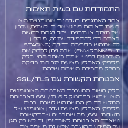
התמודדות עם בעיות תאימות
אחד האתגרים בעדכונים אוטומטיים הוא
בעיות תאימות פוטנציאליות. לעתים, עדכון
של תוסף או תבנית עלול לגרום לבעיות
באתר. כדי להתמודד עם זה, מומלץ
להשתמש בסביבת בדיקה (Staging
Environment) שבה ניתן לבדוק את
העדכונים לפני יישומם באתר החי. חלק
מספקי האחסון מציעים סביבות בדיקה
כחלק מחבילת השירות שלהם.
אבטחת תקשורת עם SSL/TLS
חלק חשוב ממערכת האבטחה האוטומטית
הוא שימוש בפרוטוקול SSL/TLS לאבטחת
התקשורת בין המשתמש לשרת. רבים
מספקי האחסון מציעים עדכון אוטומטי של
תעודות SSL, מה שמבטיח שהתקשורת
נשארת מאובטחת לאורך זמן. זה לא רק מגן
על המידע המועבר, אלא גם משפר את