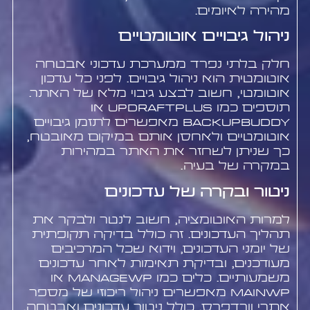
מהירה לאיומים.
ניהול גיבויים אוטומטיים
חלק בלתי נפרד ממערכת עדכוני אבטחה
אוטומטית הוא ניהול גיבויים. לפני כל עדכון
אוטומטי, חשוב לבצע גיבוי מלא של האתר.
תוספים כמו UpdraftPlus או
BackupBuddy מאפשרים לתזמן גיבויים
אוטומטיים ולאחסן אותם במיקום מאובטח,
כך שניתן לשחזר את האתר במהירות
במקרה של בעיה.
ניטור ובקרה של עדכונים
למרות האוטומציה, חשוב לנטר ולבקר את
תהליך העדכונים. זה כולל בדיקה תקופתית
של יומני העדכונים, וידוא שכל המרכיבים
מעודכנים, ובדיקת תאימות לאחר עדכונים
משמעותיים. כלים כמו ManageWP או
MainWP מאפשרים ניהול ריכוזי של מספר
אתרי וורדפרס, כולל ניטור עדכונים ואבטחה.