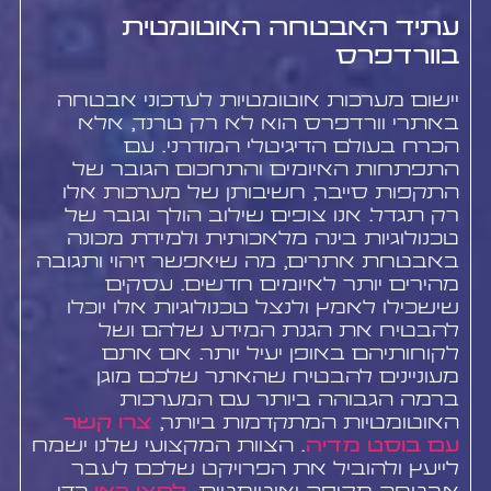
עתיד האבטחה האוטומטית
בוורדפרס
יישום מערכות אוטומטיות לעדכוני אבטחה
באתרי וורדפרס הוא לא רק טרנד, אלא
הכרח בעולם הדיגיטלי המודרני. עם
התפתחות האיומים והתחכום הגובר של
התקפות סייבר, חשיבותן של מערכות אלו
רק תגדל. אנו צופים שילוב הולך וגובר של
טכנולוגיות בינה מלאכותית ולמידת מכונה
באבטחת אתרים, מה שיאפשר זיהוי ותגובה
מהירים יותר לאיומים חדשים. עסקים
שישכילו לאמץ ולנצל טכנולוגיות אלו יוכלו
להבטיח את הגנת המידע שלהם ושל
לקוחותיהם באופן יעיל יותר. אם אתם
מעוניינים להבטיח שהאתר שלכם מוגן
ברמה הגבוהה ביותר עם המערכות
האוטומטיות המתקדמות ביותר,
צרו קשר
עם בוסט מדיה
. הצוות המקצועי שלנו ישמח
לייעץ ולהוביל את הפרויקט שלכם לעבר