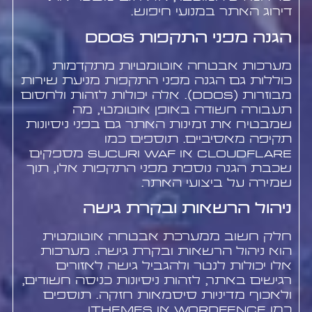
דירוג האתר במנועי חיפוש.
הגנה מפני התקפות DDoS
מערכות אבטחה אוטומטיות מתקדמות
כוללות גם הגנה מפני התקפות מניעת שירות
מבוזרות (DDoS). אלה יכולות לזהות ולחסום
תעבורה חשודה באופן אוטומטי, מה
שמבטיח את זמינות האתר גם בפני ניסיונות
תקיפה מאסיביים. תוספים כמו
Cloudflare או Sucuri WAF מספקים
שכבת הגנה נוספת מפני התקפות אלו, תוך
שמירה על ביצועי האתר.
ניהול הרשאות ובקרת גישה
חלק חשוב ממערכת אבטחה אוטומטית
הוא ניהול הרשאות ובקרת גישה. מערכות
אלו יכולות לנטר ולהגביל גישה לאזורים
רגישים באתר, לזהות ניסיונות כניסה חשודים,
ולאכוף מדיניות סיסמאות חזקה. תוספים
כמו Wordfence או iThemes