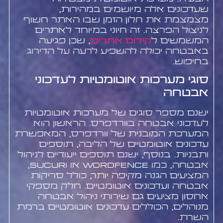
שעדכונים אלה מיושמים במהירות,
מצמצמת את חלון הזמן שבו האתר חשוף
לניצול הפרצה. זה חיוני במיוחד לאתרים
המשמשים ל
קידום אתרים
, שכן פגיעה
באבטחה יכולה להשפיע לרעה על הדירוג
בחיפוש.
סוגי מערכות אוטומטיות לעדכוני
אבטחה
ישנם מספר סוגים של מערכות אוטומטיות
לעדכוני אבטחה בוורדפרס. הראשון הוא
המערכת המובנית של וורדפרס, המאפשרת
עדכונים אוטומטיים של הליבה, תוספים
ותבניות. בנוסף, ישנם תוספים ייעודיים לניהול
אבטחה, כמו Wordfence או Sucuri,
המציעים הגנה מקיפה יותר, כולל סריקות
אבטחה ועדכונים אוטומטיים. חלק מספקי
אחסון מציעים גם שירותי ניהול אבטחה
מנוהלים, הכוללים עדכונים אוטומטיים ברמת
השרת.