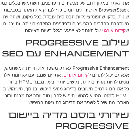
את האתר במגוון רחב של מכשירים ודפדפנים. השתמשו בכלים כמו
BrowserStack או שירותים דומים כדי לבדוק את האתר בסביבות
שונות. בדקו שהפונקציונליות הבסיסית עובדת בכל מקום, ושהחוויה
משתפרת בהדרגה במכשירים ודפדפנים מתקדמים יותר. זה יבטיח
ש
קידום אורגני
של האתר לא ייפגע בגלל בעיות תאימות.
שילוב Progressive
Enhancement עם SEO
Progressive Enhancement לא רק משפר את חוויית המשתמש,
אלא גם יכול לתרום ל
קידום אתרים
. אתרים שנבנו עם עקרונות אלו
נוטים להיות מהירים יותר, נגישים יותר ובעלי מבנה HTML ברור –
כל אלו הם גורמים חשובים בדירוג מנועי חיפוש. בנוסף, השימוש ב-
HTML סמנטי מסייע למנועי חיפוש להבין טוב יותר את מבנה ותוכן
האתר, מה שיכול לשפר את הדירוג בתוצאות החיפוש.
שירותי בוסט מדיה ביישום
Progressive