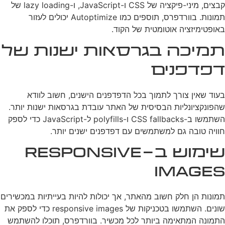
קבצים, מיני-פיקציה של CSS ו-JavaScript, ו-lazy loading של
תמונות. בוורדפרס, תוספים כמו Autoptimize יכולים לעזור
באופטימיזציה אוטומטית של הקוד.
תמיכה בגרסאות ישנות של
דפדפנים
בעוד שאין צורך לתמוך בכל הדפדפנים הישנים, חשוב לוודא
שהפונקציונליות הבסיסית של האתר עובדת בגרסאות ישנות יותר.
השתמשו ב-CSS fallbacks ו-polyfills ל-JavaScript כדי לספק
חוויה טובה גם למשתמשים עם דפדפנים ישנים יותר.
שימוש ב-Responsive
Images
תמונות הן חלק חשוב מהאתר, אך יכולות להיות בעייתיות במכשירים
שונים. השתמשו בטכניקות של responsive images כדי לספק את
התמונה המתאימה ביותר לכל מכשיר. בוורדפרס, תוכלו להשתמש