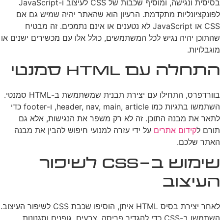
בסיסית ונגישה, ומוסיף שכבות של CSS לעיצוב ו-JavaScript
לפונקציונליות מתקדמת. הרעיון הוא שהאתר יהיה שמיש גם אם
CSS או JavaScript לא נטענים או אינם נתמכים. זה מבטיח
שהתוכן יהיה נגיש לכל המשתמשים, כולל אלו עם מכשירים ישנים או
מוגבלויות.
התחלה עם HTML סמנטי
בוורדפרס, התחילו עם יצירת תבנית שמשתמשת ב-HTML סמנטי.
השתמשו בתגיות כמו header, nav, main, article, ו-footer כדי
לתאר את מבנה התוכן. זה לא רק משפר את הנגישות, אלא גם
תורם ל
קידום אתרים
על ידי עזרה למנועי חיפוש להבין את מבנה
האתר שלכם.
שימוש ב-CSS לשיפור
העיצוב
לאחר יצירת בסיס HTML איתן, הוסיפו שכבת CSS לשיפור העיצוב.
השתמשו ב-CSS כדי להגדיר פריסה, צבעים, גופנים וסגנונות