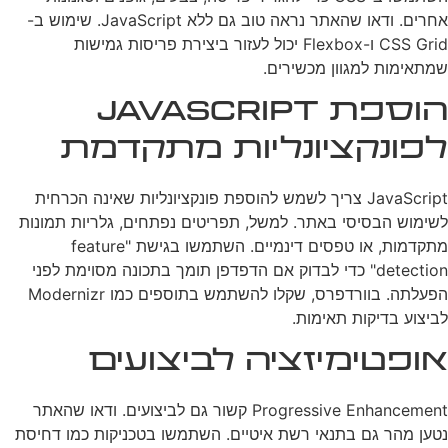
אחרים. ודאו שהאתר נראה טוב גם ללא JavaScript. שימוש ב-
CSS Grid ו-Flexbox יכול לעזור ביצירת פריסות גמישות
שמתאימות למגוון מכשירים.
הוספת JavaScript
לפונקציונליות מתקדמת
JavaScript צריך לשמש להוספת פונקציונליות שאינה הכרחית
לשימוש הבסיסי באתר. למשל, תפריטים נפתחים, גלריות תמונות
מתקדמות, או טפסים דינמיים. השתמשו בגישת "feature
detection" כדי לבדוק אם הדפדפן תומך בתכונה מסוימת לפני
הפעלתה. בוורדפרס, שקלו להשתמש בתוספים כמו Modernizr
לביצוע בדיקות תאימות.
אופטימיזציה לביצועים
Progressive Enhancement קשור גם לביצועים. ודאו שהאתר
נטען מהר גם בתנאי רשת איטיים. השתמשו בטכניקות כמו דחיסת