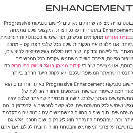
Enhancement
בוסט מדיה מציעה שירותים מקיפים ליישום טכניקות Progressive
Enhancement באתרי וורדפרס. הצוות המקצועי שלנו מתמחה
ב
בניית אתרים
מתקדמים ונגישים, תוך שימוש בטכנולוגיות העדכניות
ביותר. אנו מלווים את הלקוחות שלנו בכל שלבי הפרויקט – מתכנון
האתר ועד ליישום ובדיקה. שירותינו כוללים אופטימיזציה לביצועים,
שיפור נגישות, ויצירת חוויית משתמש עקבית בכל המכשירים.
בנוסף, אנו מציעים שירותי
קידום ממומן בגוגל
ו
שיווק בפייסבוק
כדי
להבטיח שהאתר המשופר שלכם יגיע לקהל היעד הרחב ביותר.
יישום טכניקות Progressive Enhancement באתרי וורדפרס הוא
צעד חכם לשיפור הנגישות, הביצועים והחוויה הכוללת של
המשתמשים באתר שלכם. גישה זו מבטיחה שהאתר שלכם יהיה
נגיש ושמיש לכל המשתמשים, ללא קשר למכשיר או לדפדפן בו הם
משתמשים, תוך שיפור החוויה למשתמשים עם טכנולוגיה מתקדמת
יותר. זכרו שהמפתח להצלחה הוא לא רק ביישום הטכני, אלא גם
בחשיבה על צרכי המשתמש והבטחת חוויה חיובית לכולם. אם אתם