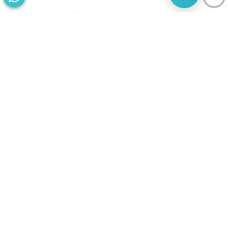
התחילו
מסע
להצלחה
בואו נדבר
בוסט מזמינה
אתכם
לשיחת טלפון
מאירת עיניים
על הפרסום
באינטרנט.