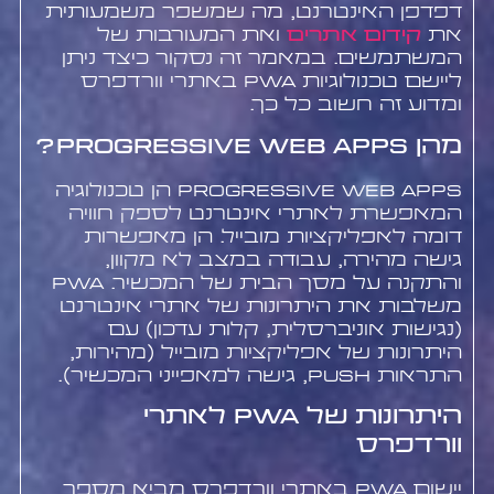
דפדפן האינטרנט, מה שמשפר משמעותית
את
קידום אתרים
ואת המעורבות של
המשתמשים. במאמר זה נסקור כיצד ניתן
ליישם טכנולוגיות PWA באתרי וורדפרס
ומדוע זה חשוב כל כך.
מהן Progressive Web Apps?
Progressive Web Apps הן טכנולוגיה
המאפשרת לאתרי אינטרנט לספק חוויה
דומה לאפליקציות מובייל. הן מאפשרות
גישה מהירה, עבודה במצב לא מקוון,
והתקנה על מסך הבית של המכשיר. PWA
משלבות את היתרונות של אתרי אינטרנט
(נגישות אוניברסלית, קלות עדכון) עם
היתרונות של אפליקציות מובייל (מהירות,
התראות push, גישה למאפייני המכשיר).
היתרונות של PWA לאתרי
וורדפרס
יישום PWA באתרי וורדפרס מביא מספר