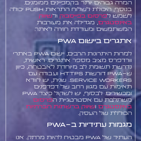
המרה גבוהים יותר בקמפיינים ממומנים.
בנוסף, היכולת לשלוח התראות push יכולה
לשמש ל
פרסום בפייסבוק
ול
שיווק
באינסטגרם
, מגדילה את מעורבות
המשתמשים ומעודדת חזרה לאתר.
אתגרים ביישום PWA
למרות היתרונות הרבים, יישום PWA באתרי
וורדפרס מציב מספר אתגרים. ראשית,
נדרשת תשומת לב מיוחדת לאבטחה, כיוון
ש-PWA דורשות HTTPS ועבודה עם
Service Workers. שנית, יש לוודא
תאימות עם מגוון רחב של דפדפנים
ומכשירים. לבסוף, יש לשקול כיצד PWA
משתלבת עם אסטרטגיית ה
פרסום
באינסטגרם
ו
שיווק ברשתות חברתיות
הכוללת של העסק.
מגמות עתידיות ב-PWA
העתיד של PWA מבטיח להיות מרתק. אנו