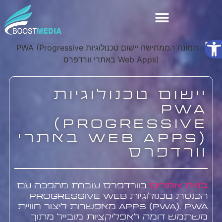
פתח סרגל נגישות
שירותי AI
יישום טכנולוגיות
PWA
(Progressive
Web Apps) באתרי
וורדפרס
בניית אתרים
בוורדפרס עוברת מהפכה עם
הכנסת טכנולוגיות Progressive Web
Apps (PWA). PWA מאפשרות ליצור חוויית
משתמש דומה לאפליקציות מובייל מתוך