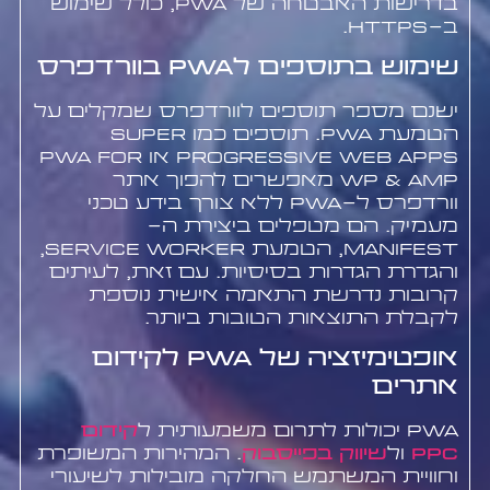
בדרישות האבטחה של PWA, כולל שימוש
ב-HTTPS.
שימוש בתוספים לPWA בוורדפרס
ישנם מספר תוספים לוורדפרס שמקלים על
הטמעת PWA. תוספים כמו Super
Progressive Web Apps או PWA for
WP & AMP מאפשרים להפוך אתר
וורדפרס ל-PWA ללא צורך בידע טכני
מעמיק. הם מטפלים ביצירת ה-
manifest, הטמעת Service Worker,
והגדרת הגדרות בסיסיות. עם זאת, לעיתים
קרובות נדרשת התאמה אישית נוספת
לקבלת התוצאות הטובות ביותר.
אופטימיזציה של PWA לקידום
אתרים
PWA יכולות לתרום משמעותית ל
קידום
PPC
ול
שיווק בפייסבוק
. המהירות המשופרת
וחוויית המשתמש החלקה מובילות לשיעורי