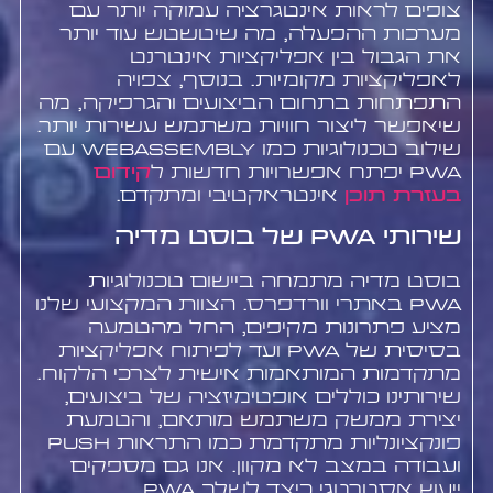
צופים לראות אינטגרציה עמוקה יותר עם
מערכות ההפעלה, מה שיטשטש עוד יותר
את הגבול בין אפליקציות אינטרנט
לאפליקציות מקומיות. בנוסף, צפויה
התפתחות בתחום הביצועים והגרפיקה, מה
שיאפשר ליצור חוויות משתמש עשירות יותר.
שילוב טכנולוגיות כמו WebAssembly עם
PWA יפתח אפשרויות חדשות ל
קידום
בעזרת תוכן
אינטראקטיבי ומתקדם.
שירותי PWA של בוסט מדיה
בוסט מדיה מתמחה ביישום טכנולוגיות
PWA באתרי וורדפרס. הצוות המקצועי שלנו
מציע פתרונות מקיפים, החל מהטמעה
בסיסית של PWA ועד לפיתוח אפליקציות
מתקדמות המותאמות אישית לצרכי הלקוח.
שירותינו כוללים אופטימיזציה של ביצועים,
יצירת ממשק משתמש מותאם, והטמעת
פונקציונליות מתקדמת כמו התראות push
ועבודה במצב לא מקוון. אנו גם מספקים
ייעוץ אסטרטגי כיצד לשלב PWA