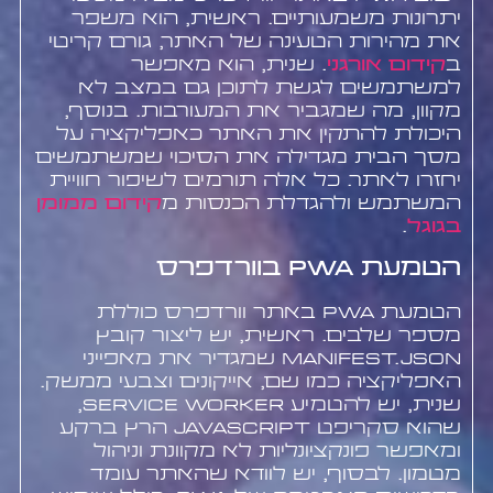
יתרונות משמעותיים. ראשית, הוא משפר
את מהירות הטעינה של האתר, גורם קריטי
ב
קידום אורגני
. שנית, הוא מאפשר
למשתמשים לגשת לתוכן גם במצב לא
מקוון, מה שמגביר את המעורבות. בנוסף,
היכולת להתקין את האתר כאפליקציה על
מסך הבית מגדילה את הסיכוי שמשתמשים
יחזרו לאתר. כל אלה תורמים לשיפור חוויית
המשתמש ולהגדלת הכנסות מ
קידום ממומן
בגוגל
.
הטמעת PWA בוורדפרס
הטמעת PWA באתר וורדפרס כוללת
מספר שלבים. ראשית, יש ליצור קובץ
manifest.json שמגדיר את מאפייני
האפליקציה כמו שם, אייקונים וצבעי ממשק.
שנית, יש להטמיע Service Worker,
שהוא סקריפט JavaScript הרץ ברקע
ומאפשר פונקציונליות לא מקוונת וניהול
מטמון. לבסוף, יש לוודא שהאתר עומד