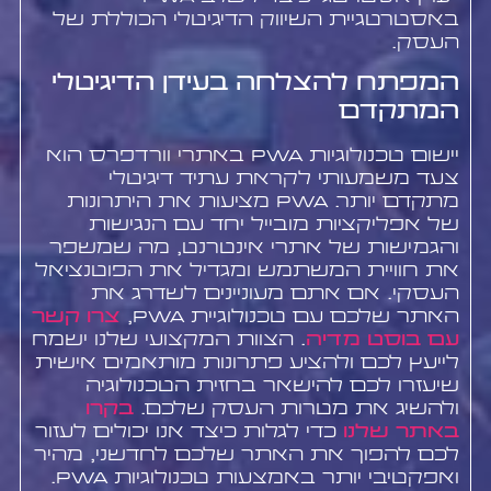
באסטרטגיית השיווק הדיגיטלי הכוללת של
העסק.
המפתח להצלחה בעידן הדיגיטלי
המתקדם
יישום טכנולוגיות PWA באתרי וורדפרס הוא
צעד משמעותי לקראת עתיד דיגיטלי
מתקדם יותר. PWA מציעות את היתרונות
של אפליקציות מובייל יחד עם הנגישות
והגמישות של אתרי אינטרנט, מה שמשפר
את חוויית המשתמש ומגדיל את הפוטנציאל
העסקי. אם אתם מעוניינים לשדרג את
האתר שלכם עם טכנולוגיית PWA,
צרו קשר
עם בוסט מדיה
. הצוות המקצועי שלנו ישמח
לייעץ לכם ולהציע פתרונות מותאמים אישית
שיעזרו לכם להישאר בחזית הטכנולוגיה
ולהשיג את מטרות העסק שלכם.
בקרו
באתר שלנו
כדי לגלות כיצד אנו יכולים לעזור
לכם להפוך את האתר שלכם לחדשני, מהיר
ואפקטיבי יותר באמצעות טכנולוגיות PWA.