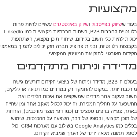
מקצועיות
בעוד ש
שיווק בפייסבוק
ו
שיווק באינסטגרם
עשויים להיות פחות
רלוונטיים לחברות B2B, רשתות חברתיות מקצועיות כמו LinkedIn
יכולות להיות כלי חשוב בקידום. שיתוף תוכן מקצועי, השתתפות
בקבוצות רלוונטיות, ובניית פרופיל חברה חזק יכולים לתמוך במאמצי
הקידום האורגני ולחזק את המוניטין המקצועי.
מדידה וניתוח מתקדמים
בעולם ה-B2B, מדידה וניתוח של ביצועי הקידום דורשים גישה
מורכבת יותר. במקום להתמקד רק במדדים כמו תנועה או קליקים,
חשוב לעקוב אחר מדדים שמשקפים את איכות הלידים ואת
ההשפעה על תהליך המכירה. זה יכול לכלול מעקב אחר זמן שהייה
באתר, צפייה בדפים ספציפיים (כמו דפי מוצר מורכבים), הורדות
של תוכן מקצועי, ובסופו של דבר, השפעה על ההכנסות. שימוש
בכלים כמו Google Analytics בשילוב עם מערכות CRM יכול
לספק תמונה מלאה יותר של הערך שמביא הקידום.