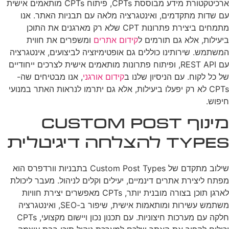
ארכיטקטורת מידע מבוססת CPTs, פיתוח CPTs מותאמים אישית
עם שדות מתקדמים, ואינטגרציה מלאה עם תבניות האתר. אנו
מתמחים ביצירת פתרונות CPT שלא רק מארגנים את התוכן
ביעילות, אלא גם תורמים ל
קידום אתרים
ומשפרים את חווית
המשתמש. שירותינו כוללים גם אופטימיזציה לביצועים, אינטגרציה
עם REST API, ופיתוח פתרונות מותאמים אישית לצרכים ייחודיים
של כל לקוח. עם הניסיון שלנו ב
קידום אורגני
, אנו מבטיחים שה-
CPTs לא רק יפעלו ביעילות, אלא גם יתרמו לנראות האתר במנועי
חיפוש.
מינוף Custom Post
Types להצלחה דיגיטלית
שילוב מתקדם של Custom Post Types בתבניות וורדפרס הוא
מפתח ליצירת אתרים דינמיים, יעילים וקלים לניהול. מעבר ליכולת
לארגן תוכן בצורה מובנית יותר, CPTs מאפשרים יצירת חוויות
משתמש עשירות ומותאמות אישית, שיפור ב-SEO, ואינטגרציה
חלקה עם מערכות חיצוניות. עם תכנון נכון ויישום מקצועי, CPTs