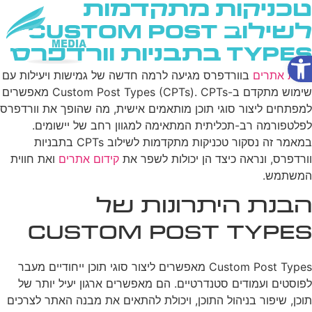
טכניקות מתקדמות
לשילוב Custom Post
Types בתבניות וורדפרס
פתח סרגל נגישות
שירותי AI
בניית אתרים
בוורדפרס מגיעה לרמה חדשה של גמישות ויעילות עם
שימוש מתקדם ב-Custom Post Types (CPTs). CPTs מאפשרים
למפתחים ליצור סוגי תוכן מותאמים אישית, מה שהופך את וורדפרס
לפלטפורמה רב-תכליתית המתאימה למגוון רחב של יישומים.
במאמר זה נסקור טכניקות מתקדמות לשילוב CPTs בתבניות
וורדפרס, ונראה כיצד הן יכולות לשפר את
קידום אתרים
ואת חווית
המשתמש.
הבנת היתרונות של
Custom Post Types
Custom Post Types מאפשרים ליצור סוגי תוכן ייחודיים מעבר
לפוסטים ועמודים סטנדרטיים. הם מאפשרים ארגון יעיל יותר של
תוכן, שיפור בניהול התוכן, ויכולת להתאים את מבנה האתר לצרכים