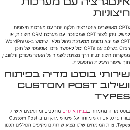
אינטגרציה עם מערכות
חיצוניות
CPTs מאפשרים אינטגרציה חלקה יותר עם מערכות חיצוניות.
למשל, ניתן ליצור CPT שמסונכרן עם מערכת CRM חיצונית, או
CPT שמייבא נתונים ממערכת ניהול מלאי. שימוש ב-WordPress
Cron בשילוב עם CPTs יכול לאפשר עדכון אוטומטי של תוכן
ממקורות חיצוניים. זו דרך מצוינת לשמור על האתר מעודכן ורלוונטי,
תוך שיפור היעילות התפעולית.
שירותי בוסט מדיה בפיתוח
ושילוב Custom Post
Types
בוסט מדיה מתמחה ב
בניית אתרים
מורכבים ומותאמים אישית
בוורדפרס, עם דגש מיוחד על שימוש מתקדם ב-Custom Post
Types. צוות המומחים שלנו מציע שירותים מקיפים הכוללים תכנון