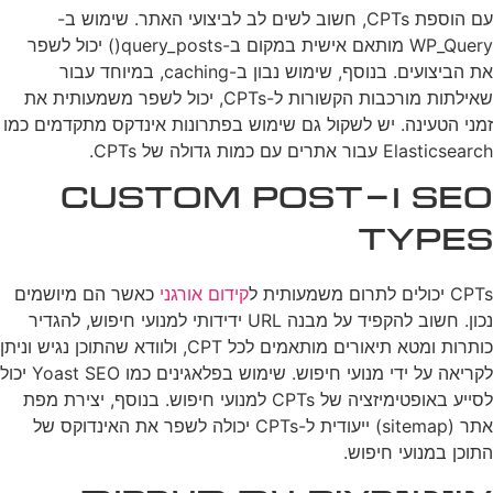
עם הוספת CPTs, חשוב לשים לב לביצועי האתר. שימוש ב-
WP_Query מותאם אישית במקום ב-query_posts() יכול לשפר
את הביצועים. בנוסף, שימוש נבון ב-caching, במיוחד עבור
שאילתות מורכבות הקשורות ל-CPTs, יכול לשפר משמעותית את
זמני הטעינה. יש לשקול גם שימוש בפתרונות אינדקס מתקדמים כמו
Elasticsearch עבור אתרים עם כמות גדולה של CPTs.
SEO ו-Custom Post
Types
CPTs יכולים לתרום משמעותית ל
קידום אורגני
כאשר הם מיושמים
נכון. חשוב להקפיד על מבנה URL ידידותי למנועי חיפוש, להגדיר
כותרות ומטא תיאורים מותאמים לכל CPT, ולוודא שהתוכן נגיש וניתן
לקריאה על ידי מנועי חיפוש. שימוש בפלאגינים כמו Yoast SEO יכול
לסייע באופטימיזציה של CPTs למנועי חיפוש. בנוסף, יצירת מפת
אתר (sitemap) ייעודית ל-CPTs יכולה לשפר את האינדוקס של
התוכן במנועי חיפוש.