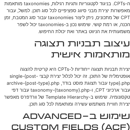
ה-CPTs. בניגוד לקטגוריות ותגיות רגילות, taxonomies מותאמות
מאפשרות יצירת מבני סיווג ספציפיים לכל סוג תוכן. למשל, עבור
CPT של מתכונים, ניתן ליצור taxonomies עבור סוג המטבח, זמן
הכנה, או רמת קושי. שימוש נכון ב-taxonomies יכול לשפר
משמעותית את הניווט באתר ואת יכולת החיפוש.
עיצוב תבניות תצוגה
מותאמות אישית
יצירת תבניות תצוגה ייחודיות ל-CPTs היא קריטית להצגה
אופטימלית של התוכן. זה יכול לכלול יצירת קבצי single-{post-
type}.php עבור תצוגת פוסט בודד, archive-{post-type}.php
עבור ארכיוני CPT, ו-taxonomy-{taxonomy}.php עבור דפי
טקסונומיה. שימוש ב-Template Hierarchy של וורדפרס מאפשר
יצירת חוויית משתמש עשירה ומותאמת לכל סוג תוכן.
שימוש ב-Advanced
Custom Fields (ACF)