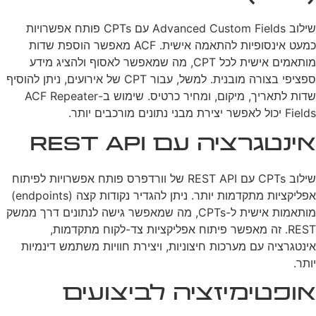
שילוב Advanced Custom Fields עם CPTs פותח אפשרויות
כמעט אינסופיות להתאמה אישית. ACF מאפשר הוספת שדות
מותאמים אישית לכל CPT, מה שמאפשר לאסוף ולהציג מידע
ספציפי בצורה מובנית. למשל, עבור CPT של אירועים, ניתן להוסיף
שדות לתאריך, מיקום, ומחיר כרטיס. שימוש ב-ACF Repeater
Fields יכול לאפשר יצירת מבני נתונים מורכבים יותר.
אינטגרציה עם REST API
שילוב CPTs עם REST API של וורדפרס פותח אפשרויות לפיתוח
אפליקציות מתקדמות יותר. ניתן להגדיר נקודות קצה (endpoints)
מותאמות אישית ל-CPTs, מה שמאפשר גישה לנתונים דרך ממשק
REST. זה מאפשר פיתוח אפליקציות צד-לקוח מתקדמות,
אינטגרציה עם מערכות חיצוניות, ויצירת חוויות משתמש דינמיות
יותר.
אופטימיזציה לביצועים