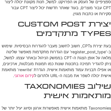
ספציפיים של העסק או הפרויקט. למשל, חנות מקוונת יכולה ליצור
CPT עבור מוצרים, בעוד שאתר חדשות יכול ליצור CPT עבור
סקירות או כתבות מגזין.
יצירת Custom Post
Types מתקדמים
בעת יצירת CPTs, חשוב לחשוב מעבר להגדרות הבסיסיות. שימוש
ב-'register_post_type' עם הגדרות מתקדמות מאפשר שליטה
מלאה על אופן הצגת ה-CPT בממשק הניהול ובאתר עצמו. למשל,
ניתן להגדיר תמיכה בתכונות שונות כמו תמונות מובלטות, ארכיונים,
או אפילו תבניות עמוד מותאמות אישית. הגדרת 'rewrite' מותאמת
אישית יכולה לשפר את מבנה ה-URL ולתרום ל
קידום אורגני
.
שילוב Taxonomies
מותאמות אישית
Taxonomies מותאמות אישית מאפשרות ארגון וסיווג יעיל יותר של