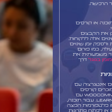
 הרכישה.
וכנה או קורסים
.
לעדכן את הקבצים
ויים אלה ללקוחות.
ספק יומן שינויים
לה, כמו פורום
פר משמעותית את
ומן בגוגל
דרך
יות
ים אינטגרציה עם
וכרים קורסים
מקוונים, ייתכן שתרצו לשלב את WooCommerce עם
מערכת ניהול למידה (LMS) כמו LearnDash. עבור תוכנה,
או פלטפורמות הפצה
ם או לפתח פתרונות