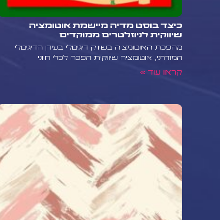
במיוחד עבור מוצרים ויזואליים כמו תבניו
צילום.
כיצד בוסט מדיה מיישמת אוטומציה
שיווקית לניוזלטרים ממוקדים
שירותי בוסט מדיה לניהול מוצרי
מהפכת האוטומציה בשיווק דיגיטלי בעידן הדיגיטלי
בוסט מדיה מציעה מגוון שירותים מקיפים 
המודרני, אוטומציה שיווקית הפכה לכלי חיוני
קראו עוד »
שלנו מתמחה בהקמת חנויות מוצרים דיג
כולל אינטגרציה של מערכות אבטחה, ניהו
ואוטומציה של תהליכי מכירה. אנו מספק
מותאמים אישית לאינטגרציה עם פלטפור
ומערכות ניהול תוכן, ומסייעים בפיתוח א
ייחודיות למוצרים דיגיטליים. בנוסף, אנו מ
נתונים מתקדמים ואופטימיזציה מתמדת
הצלחת החנות הדיגיטלית שלכם.
לקחת את החנות הדיגיטלית ש
הזדמנויות רבות, אך גם אתגרים ייחודי
ועד לאסטרטגיות שיווק מתקדמות, כל 
לב מיוחדת ומומחיות. אם אתם מעוניינ