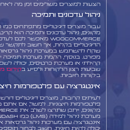
הצעות למוצרים משלימים זמן מה לאחר
ניהול עדכונים ותמיכה
עבור מוצרים דיגיטליים מתפתחים כמו ת
מקוונים, ניהול עדכונים ותמיכה הוא קריטי
WooCommerce מאפשר לכם 
הדיגיטליים בקלות, אך חשוב לתקשר שינ
שקלו להשתמש במערכת ניהול גרסאות ול
מפורט. בנוסף, הקמת מערכת תמיכה יעי
קהילתי או מערכת כרטיסים, יכולה לש
שביעות רצון הלקוחות ולסייע ב
קידום ממ
ביקורות חיוביות.
אינטגרציה עם פלטפורמות חיצונ
לעיתים קרובות, מוצרים דיגיטליים דורש
פלטפורמות חיצוניות. למשל, אם אתם מ
אינטגרציה עם מערכות ניהול גרסאות 
יכולה להיות חיונית. חשוב לבחור תוספי