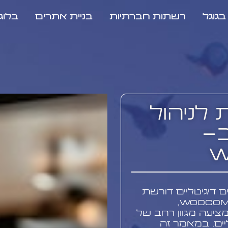
גוגל
רשתות חברתיות
בניית אתרים
בלוג
לניהול
ב-
W
דיגיטליים דורשת
גישה ייחודית וכלים מתקדמים. WooCommerce,
ציעה מגוון רחב של
יים. במאמר זה