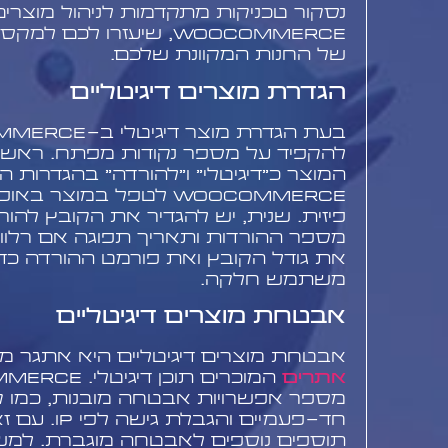
נסקור טכניקות מתקדמות לניהול מוצרים 
WooCommerce, שיעזרו לכם
של החנות המקוונת שלכם.
הגדרת מוצרים דיגיטליים
להקפיד על מספר נקודות מפתח. ראשי
המוצר כ"דיגיטלי" ו"להורדה" בהגדרות 
WooCommerce לטפל במוצר 
פיזית. שנית, יש להגדיר את הקובץ להור
מספר ההורדות ותאריך תפוגה אם רלוונ
את גודל הקובץ ואת פורמט ההורדה כדי 
משתמש חלקה.
אבטחת מוצרים דיגיטליים
אבטחת מוצרים דיגיטליים היא אתגר מ
אתרים
מספר אפשרויות אבטחה מובנות, כמו קי
חד-פעמיים והג
תוספים נוספים לאבטחה מוגברת. למשל