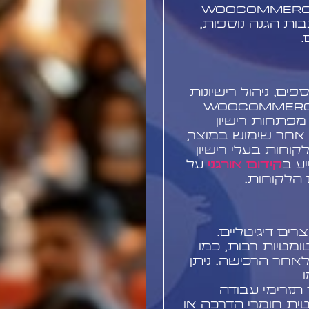
Easy Digital Downl" או "WooCommerce
סיף שכבות הגנה נוספות,
.
ים, ניהול רישיונות
 "WooCommerce Software
ל מפתחות רישיון
אחר שימוש במוצר,
קוחות בעלי רישיון
יע ב
קידום אורגני
על
 הלקוחות.
ים דיגיטליים.
ת אוטומטיות רבות, כמו
לאחר הרכישה. ניתן
יצור תזרימי עבודה
טית חומרי הדרכה או