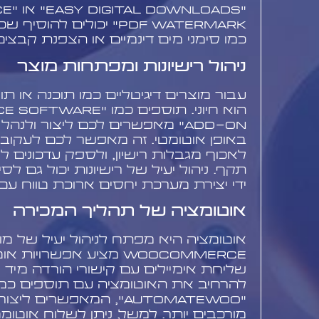
"oads
PDF Watermark" יכולים להו
כמו סימני מים דינמיים או הצפנת קבצים
ניהול רישיונות ומפתחות מוצר
עבור מוצרים דיגיטליים כמו תוכנה או תוספ
הוא חיוני. תוספים כמו
Add-on" מאפשרים לכם ליצור ולנה
באופן אוטומטי. זה מאפשר לכם לעקוב 
לאכוף מגבלות רישיון, ולספק עדכונים לל
תקף. ניהול יעיל של רישיונות יכול גם לסי
ידי יצירת מערכת יחסים ארוכת טווח עם
אוטומציה של תהליך המכירה
אוטומציה היא מפתח לניהול יעיל של מוצר
WooCommerce מציע אפשרויו
שליחת אימיילים עם קישורי הורדה מיד 
להרחיב את האוטומציה עם תוספים כמו
"AutomateWoo", המאפשרים ל
מורכבים יותר. למשל, ניתן לשלוח אוטומ