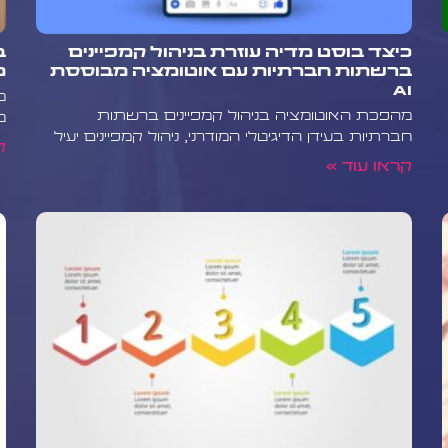
ת עיצוב או קורסי
כיצד בוסט מדיה עוזרת בניהול קמפיינים
ב
ברשתות חברתיות עם אוטומציה מבוססת
מ
ם דיגיטליים
AI
מ
לניהול ושיווק
מהפכת האוטומציה בניהול קמפיינים ברשתות
מ
מוצרים דיגיטליים ב-WooCommerce. הצוות המקצועי
חברתיות בעידן הדיגיטלי המודרני, ניהול קמפיינים יעיל
ק
יטליים מתקדמות,
קראו עוד »
ל רישיונות,
ים פתרונות
מות חיצוניות
סטרטגיות שיווק
ציעים שירותי ניתוח
 כדי להבטיח את
לכם לשלב הבא
ניהול מוצרים דיגיטליים ב-WooCommerce מציע
ים. מאבטחת המוצרים
היבט דורש תשומת
ים לקחת את החנות