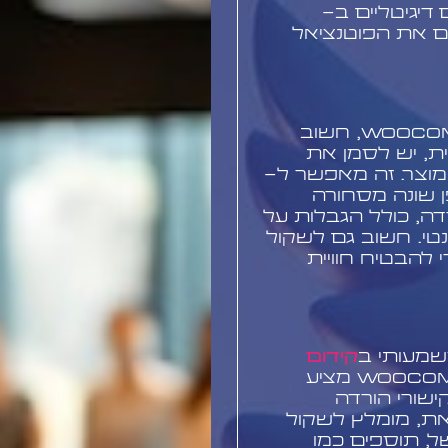
דיגיטליים ב-
 למקסם את הפוטנציאל
בעת הגדרת מוצר דיגיטלי ב-WooCommerce, חשוב
ת, יש לסמן את
המוצר. זה מאפשר ל-
באופן שונה מסחורה
דה, כולל הגבלות על
טי. חשוב גם לשקול
להבטיח חוויית
שמעותי ב
קידום
המוכרים תוכן דיגיטלי. WooCommerce מציע
שורי הורדה
בלת גישה לפי IP. עם זאת, מומלץ לשקול
, תוספים כמו