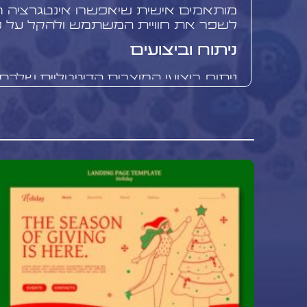
מותאמים אישית שיאפשרו אינטגרציה ח
לשפר את חוויית המשתמש ולהקל על ניה
ניתוח וביצועים
ניתוח ביצועי המוצרים הדיגיטליים שלכם 
מתמדת. oCommerce
מכירות והורדות, אך שקלו להשתמש בכ
לני
לכם להבין טוב יותר את התנהגות המ
אפקטיביות ה
קידום PPC
יכולים לספק תובנות על אופן השימוש ב
חוויית המשתמש.
אסטרטגיות שיווק לפיסביליות
שיווק מוצרים דיגיטליים דורש גישה ייחוד
ו
פרסום בפייסבוק
יכולים להיות אפקטיבי
מוצרים דיגיטליים, מכיוון שהם מאפשרים
שקלו להשתמש בתוכן שיווקי כמו סרטונ
ניסיון מוגבלות, או וובינרים כדי להדגי
הדיגיטליים שלכם. בנוסף,
שיווק באינסט