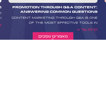
ר עם בוסט מדיה
Promotion Through Q&A Content:
10 טיפים
ח לסייע לכם בפיתוח
Answering Common Questions
ד
ווק מוצרים
Content marketing through Q&A is one
ה
ל
of the most effective tools in
ד עוד על השירותים
ק
חנות הדיגיטלית
קראו עוד »
מאמרים נוספים
ו