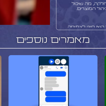
לקה, מה שיכול
ול המוצרים.
הוא חיוני לצמיחה
Wo מספק נתונים בסיסיים על
לים מתקדמים יותר
מאמרים נוספים
תוח מעמיק. Google Analytics, למשל, יכול לעזור
שתמשים ואת
שלכם. בנוסף, כלים כמו Hotjar
אתר ולסייע בשיפור
ית.
שיווק בפייסבוק
ים במיוחד עבור
 פילוח קהל מדויק.
י הדגמה, גרסאות
ם את הערך של המוצרים
גרם
יכול להיות יעיל