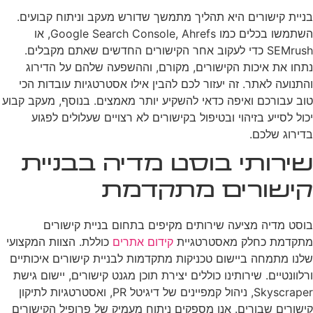
בניית קישורים היא תהליך מתמשך שדורש מעקב וניתוח קבועים.
השתמשו בכלים כמו Google Search Console, Ahrefs, או
SEMrush כדי לעקוב אחר הקישורים החדשים שאתם מקבלים.
נתחו את איכות הקישורים, מקורם, וההשפעה שלהם על הדירוג
והתנועה לאתר. זה יעזור לכם להבין אילו אסטרטגיות עובדות הכי
טוב עבורכם ואיפה כדאי להשקיע יותר מאמצים. בנוסף, מעקב קבוע
יכול לסייע בזיהוי ובטיפול בקישורים לא רצויים שעלולים לפגוע
בדירוג שלכם.
שירותי בוסט מדיה בבניית
קישורים מתקדמת
בוסט מדיה מציעה שירותים מקיפים בתחום בניית קישורים
מתקדמת כחלק מאסטרטגיית
קידום אתרים
כוללת. הצוות המקצועי
שלנו מתמחה ביישום טכניקות מתקדמות לבניית קישורים איכותיים
ורלוונטיים. שירותינו כוללים יצירת תוכן מגנט קישורים, יישום גישת
Skyscraper, ניהול קמפיינים של דיגיטל PR, ואסטרטגיות לתיקון
קישורים שבורים. אנו מספקים ניתוח מעמיק של פרופיל הקישורים