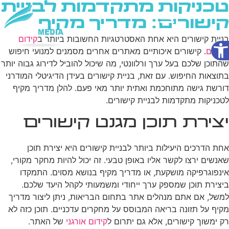
טכניקות מתקדמות לבניית
קישורים: מדריך מקיף
פתח סרגל נגישות
בניית קישורים היא אחת האסטרטגיות החשובות ביותר ב
קידום
שירותי AI
אתרים
. קישורים איכותיים מאתרים אחרים מסמנים למנועי חיפוש
שהתוכן שלכם בעל ערך ורלוונטי, מה שיכול להוביל לדירוג גבוה יותר
בתוצאות החיפוש. עם זאת, בניית קישורים בעידן הדיגיטלי המודרני
דורשת גישה מתוחכמת ואתית יותר מאי פעם. להלן מדריך מקיף
לטכניקות מתקדמות לבניית קישורים.
יצירת תוכן מגנט קישורים
אחת הדרכים היעילות ביותר לבניית קישורים היא יצירת תוכן
שאנשים ירצו לקשר אליו באופן טבעי. זה יכול להיות מחקר מקורי,
אינפוגרפיקה מושקעת, או מדריך מקיף בנושא מסוים. התמקדו
ביצירת תוכן שמספק ערך ייחודי ומשמעותי לקהל היעד שלכם.
למשל, אם אתם מנהלים אתר בתחום הבריאות, ניתן ליצור מדריך
מקיף על תזונה בריאה המבוסס על מחקרים עדכניים. תוכן כזה לא
רק ימשוך קישורים, אלא גם יתרום ל
קידום אורגני
של האתר.