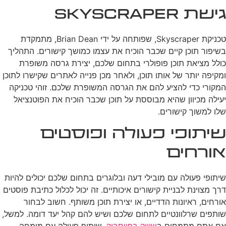
גישת Skyscraper
טכניקת Skyscraper, שפותחה על ידי Brian Dean, מתמקדת
בשיפור תוכן קיים שכבר הוכיח את עצמו כמושך קישורים. התהליך
כולל מציאת תוכן פופולרי בתחום שלכם, יצירת גרסה משופרת
ומקיפה יותר של אותו תוכן, ולאחר מכן פנייה לאתרים שקישרו לתוכן
המקורי כדי להציע להם את הגרסה המשופרת שלכם. זוהי טכניקה
יעילה מכיוון שהיא מבוססת על תוכן שכבר הוכיח את הפוטנציאל
שלו למשוך קישורים.
שיתופי פעולה ופוסטים
אורחים
שיתופי פעולה עם מובילי דעה ובלוגרים בתחום שלכם יכולים להיות
דרך מצוינת לבניית קישורים איכותיים. זה יכול לכלול כתיבת פוסטים
אורחים, ראיונות הדדיים, או יצירת תוכן משותף. חשוב לבחור
שותפים שרלוונטיים לתחום שלכם ושיש להם קהל יעד דומה. למשל,
אם אתם מתמחים ב
שיווק בפייסבוק
, שיתוף פעולה עם מומחה