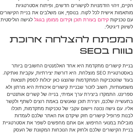
הקיים, זיהוי הזדמנויות לקישורים חדשים, ופיתוח אסטרטגיות
מותאמות אישית לכל לקוח. בנוסף, אנו משלבים את בניית הקישורים
עם טכניקות
קידום בעזרת תוכן
ו
קידום ממומן בגוגל
לגישה הוליסטית
לשיווק דיגיטלי.
המפתח להצלחה ארוכת
טווח בSEO
בניית קישורים מתקדמת היא אחד האלמנטים החשובים ביותר
באסטרטגיית SEO מוצלחת. היא דורשת יצירתיות, עקביות ואתיקה.
בעוד שהטכניקות המתקדמות שהוצגו כאן יכולות לספק תוצאות
משמעותיות, חשוב לזכור שבניית קישורים איכותית היא מרתון ולא
ספרינט. התמקדו ביצירת ערך אמיתי, בנייה של קשרים אותנטיים
בתעשייה שלכם, ויצירת תוכן שאנשים באמת רוצים לשתף ולקשר
אליו. עם גישה נכונה ויישום עקבי של טכניקות מתקדמות, תוכלו
לבנות פרופיל קישורים חזק שיקדם את האתר שלכם לעמדות
מובילות במנועי החיפוש. אם אתם מחפשים לשפר את אסטרטגיית
בניית הקישורים שלכם ולחזק את הנוכחות המקוונת של העסק