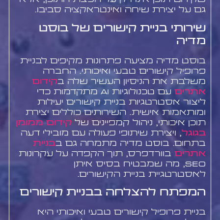
גם על יצירת שיחה ואינטראקציה סביבו.
שירותי בניית קישורים של בוסט
מדיה
בוסט מדיה מציעה פתרונות מקיפים לבניית
פרופיל קישורים טבעי ואיכותי. החברה
משלבת את הניסיון העשיר שלה ב
קידום
אתרים
עם טכנולוגיות AI מתקדמות כדי
ליצור אסטרטגיות בניית קישורים יעילות
ומותאמות אישית. השירותים כוללים יצירת
תוכן איכותי, ניהול קמפיינים של
קידום ממומן
בגוגל
, ויצירת שיתופי פעולה עם מובילי דעה
בתחום. בוסט מדיה מתמחה גם ב
בניית
אתרים
בוורדפרס, תוך הקפדה על עקרונות
SEO, מה שמבטיח בסיס איתן
לאסטרטגיית בניית הקישורים.
המפתח להצלחה בבניית קישורים
בניית פרופיל קישורים טבעי ואיכותי היא