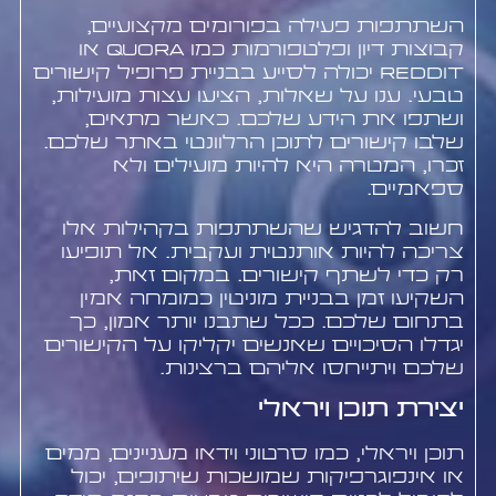
השתתפות פעילה בפורומים מקצועיים,
קבוצות דיון ופלטפורמות כמו Quora או
Reddit יכולה לסייע בבניית פרופיל קישורים
טבעי. ענו על שאלות, הציעו עצות מועילות,
ושתפו את הידע שלכם. כאשר מתאים,
שלבו קישורים לתוכן הרלוונטי באתר שלכם.
זכרו, המטרה היא להיות מועילים ולא
ספאמיים.
חשוב להדגיש שהשתתפות בקהילות אלו
צריכה להיות אותנטית ועקבית. אל תופיעו
רק כדי לשתף קישורים. במקום זאת,
השקיעו זמן בבניית מוניטין כמומחה אמין
בתחום שלכם. ככל שתבנו יותר אמון, כך
יגדלו הסיכויים שאנשים יקליקו על הקישורים
שלכם ויתייחסו אליהם ברצינות.
יצירת תוכן ויראלי
תוכן ויראלי, כמו סרטוני וידאו מעניינים, ממים
או אינפוגרפיקות שמושכות שיתופים, יכול