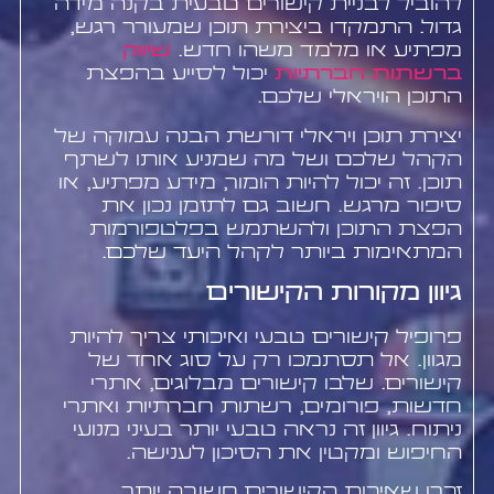
להוביל לבניית קישורים טבעית בקנה מידה
גדול. התמקדו ביצירת תוכן שמעורר רגש,
מפתיע או מלמד משהו חדש.
שיווק
ברשתות חברתיות
יכול לסייע בהפצת
התוכן הויראלי שלכם.
יצירת תוכן ויראלי דורשת הבנה עמוקה של
הקהל שלכם ושל מה שמניע אותו לשתף
תוכן. זה יכול להיות הומור, מידע מפתיע, או
סיפור מרגש. חשוב גם לתזמן נכון את
הפצת התוכן ולהשתמש בפלטפורמות
המתאימות ביותר לקהל היעד שלכם.
גיוון מקורות הקישורים
פרופיל קישורים טבעי ואיכותי צריך להיות
מגוון. אל תסתמכו רק על סוג אחד של
קישורים. שלבו קישורים מבלוגים, אתרי
חדשות, פורומים, רשתות חברתיות ואתרי
ניתוח. גיוון זה נראה טבעי יותר בעיני מנועי
החיפוש ומקטין את הסיכון לענישה.
זכרו שאיכות הקישורים חשובה יותר