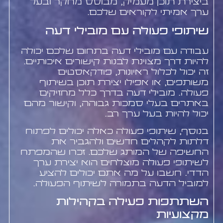
ביצירת תוכן מעמיק, מבוסס מחקר ובעל
ערך אמיתי לקוראים שלכם.
שיתופי פעולה עם מובילי דעה
עבודה עם מובילי דעה בתחום שלכם יכולה
להיות דרך מצוינת לבנות קישורים איכותיים.
זה יכול לכלול ראיונות, פודקאסטים
משותפים, או אפילו יצירת תוכן בשיתוף
פעולה. מובילי דעה בדרך כלל מחזיקים
באתרים בעלי סמכות גבוהה, וקישור מהם
יכול להיות בעל ערך רב.
בנוסף, שיתופי פעולה כאלה יכולים לפתוח
דלתות לקהלים חדשים ולהגביר את
החשיפה של המותג שלכם. זכרו שהמפתח
לשיתופי פעולה מוצלחים הוא יצירת ערך
הדדי. חשבו על מה אתם יכולים להציע
למוביל הדעה בתמורה לשיתוף הפעולה.
השתתפות פעילה בקהילות
מקצועיות