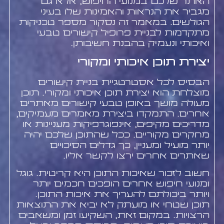
האתר שלכם במנועי החיפוש, אלא גם
מגביר את הנראות והאמינות שלו בעיני
הגולשים. במאמר זה נסקור מספר טכניקות
מתקדמות לבניית פרופיל קישורים טבעי
ואיכותי ונעמיק בהבנת חשיבותן.
יצירת תוכן איכותי ומקורי
הבסיס לכל אסטרטגיית בניית קישורים
מוצלחת הוא יצירת תוכן איכותי ומקורי. תוכן
מעולה מושך באופן טבעי קישורים מאתרים
אחרים. התמקדו ביצירת מאמרים מעמיקים,
מדריכים מקיפים, אינפוגרפיקות מעניינות או
מחקרים מקוריים. ככל שהתוכן שלכם יהיה
יותר מועיל ומעניין, כך גדלים הסיכויים
שאתרים אחרים ירצו לקשר אליו.
חשוב לזכור שאיכות התוכן היא קריטית. גוגל
ומנועי חיפוש אחרים הופכים חכמים יותר
ויותר ביכולתם להעריך את איכות התוכן.
תוכן שטחי או מועתק לא יביא את התוצאות
הרצויות. במקום זאת, השקיעו זמן ומשאבים