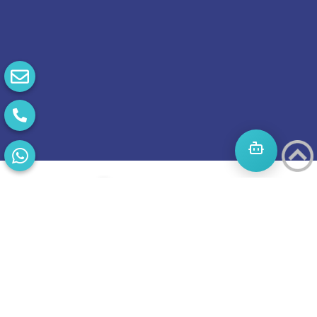
התחילו
מסע
להצלחה