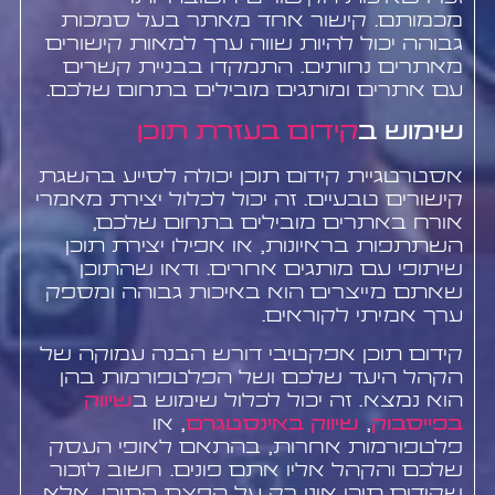
מכמותם. קישור אחד מאתר בעל סמכות
גבוהה יכול להיות שווה ערך למאות קישורים
מאתרים נחותים. התמקדו בבניית קשרים
עם אתרים ומותגים מובילים בתחום שלכם.
שימוש ב
קידום בעזרת תוכן
אסטרטגיית קידום תוכן יכולה לסייע בהשגת
קישורים טבעיים. זה יכול לכלול יצירת מאמרי
אורח באתרים מובילים בתחום שלכם,
השתתפות בראיונות, או אפילו יצירת תוכן
שיתופי עם מותגים אחרים. ודאו שהתוכן
שאתם מייצרים הוא באיכות גבוהה ומספק
ערך אמיתי לקוראים.
קידום תוכן אפקטיבי דורש הבנה עמוקה של
הקהל היעד שלכם ושל הפלטפורמות בהן
הוא נמצא. זה יכול לכלול שימוש ב
שיווק
בפייסבוק
,
שיווק באינסטגרם
, או
פלטפורמות אחרות, בהתאם לאופי העסק
שלכם והקהל אליו אתם פונים. חשוב לזכור
שקידום תוכן אינו רק על הפצת התוכן, אלא