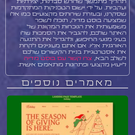
תהליך מתמשך שדורש סבלנות, יצירתיות
ועקביות. על ידי יישום הטכניקות המתקדמות
שסקרנו, ובעזרת שירותים מקצועיים כמו אלו
שמציעה בוסט מדיה, תוכלו לשפר
משמעותית את הנוכחות המקוונת של
האתר שלכם, להגביר את הסמכות שלו
בעיני מנועי החיפוש, ולהגדיל את התנועה
האורגנית אליו. אם אתם מעוניינים לקחת
את אסטרטגיית בניית הקישורים שלכם
לשלב הבא,
צרו קשר עם בוסט מדיה
לייעוץ מקצועי ופתרונות מותאמים אישית.
מאמרים נוספים