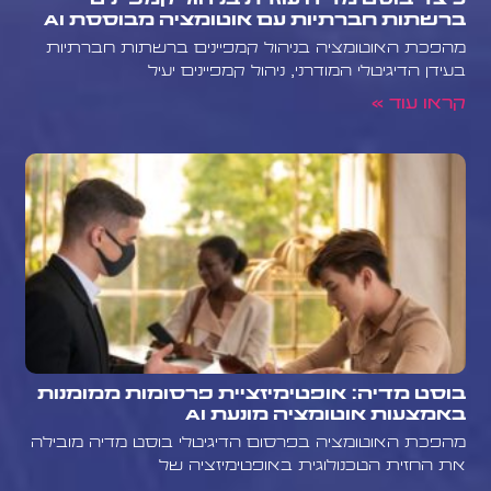
כיצד בוסט מדיה עוזרת בניהול קמפיינים
ברשתות חברתיות עם אוטומציה מבוססת AI
מהפכת האוטומציה בניהול קמפיינים ברשתות חברתיות
בעידן הדיגיטלי המודרני, ניהול קמפיינים יעיל
קראו עוד »
בוסט מדיה: אופטימיזציית פרסומות ממומנות
באמצעות אוטומציה מונעת AI
מהפכת האוטומציה בפרסום הדיגיטלי בוסט מדיה מובילה
את החזית הטכנולוגית באופטימיזציה של