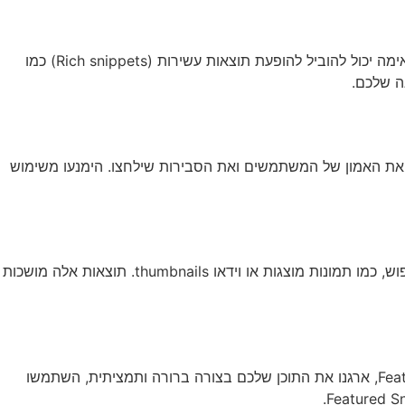
סכמת נתונים מובנים (Structured data) יכולה לשפר משמעותית את הופעת התוצאה שלכם בדף תוצאות החיפוש. שימוש בסכמה מתאימה יכול להוביל להופעת תוצאות עשירות (Rich snippets) כמו
ה שלכם.
משקף בבירור את תוכן הדף מגביר את האמון של המשתמשים ואת הסבירות שילחצו. הימנעו משימוש
ויזואלי יכול להגדיל משמעותית את ה-CTR. שילוב תמונות ווידאו באתר יכול להוביל להופעת תוצאות חזותיות בדף החיפוש, כמו תמונות מוצגות או וידאו thumbnails. תוצאות אלה מושכות
הופעה ב-Featured Snippet (או "תיבת האפס") יכולה להגדיל משמעותית את ה-CTR. כדי להגדיל את הסיכוי להופיע ב-Featured Snippet, ארגנו את התוכן שלכם בצורה ברורה ותמציתית, השתמשו