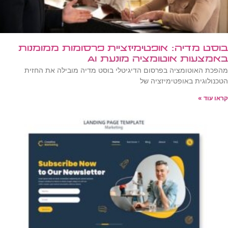
בוסט מדיה: אופטימיזציית פרסומות ממומנות
באמצעות אוטומציה מונעת AI
מהפכת האוטומציה בפרסום הדיגיטלי בוסט מדיה מובילה את החזית
הטכנולוגית באופטימיזציה של
קראו עוד »