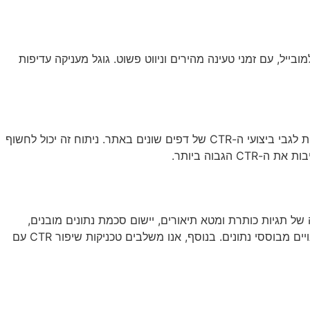
יא קריטית לשיפור ה-CTR. ודאו שהאתר שלכם מותאם היטב למובייל, עם זמני טעינה מהירים וניווט פשוט. גוגל מעניקה עדיפות
שיפור ה-CTR הוא תהליך מתמשך המחייב ניטור וניתוח קבועים. שימוש בכלים כמו Google Search Console יכול לספק תובנות חשובות לגבי ביצועי ה-CTR של דפים שונים באתר. ניתוח זה יכול לחשוף
ל תגיות כותרת ומטא תיאורים, יישום סכמת נתונים מובנים,
ואסטרטגיות מתקדמות לשיפור הנראות בתוצאות החיפוש. אנו מספקים ניתוח מעמיק של ביצועי CTR, זיהוי הזדמנויות לשיפור, ויישום שינויים מבוססי נתונים. בנוסף, אנו משלבים טכניקות שיפור CTR עם