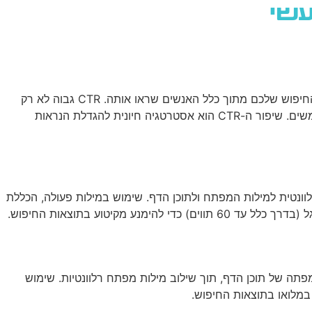
שירותי AI
יצירת קשר
ENGLISH
, המשקף את האחוז של משתמשים שלחצו על תוצאת החיפוש שלכם מתוך כלל האנשים שראו אותה. CTR גבוה לא רק
מביא יותר תנועה לאתר, אלא גם משפר את הדירוג בתוצאות החיפוש, שכן הוא מאותת לגוגל שהתוכן שלכם רלוונטי ומעניין עבור המשתמשים. שיפור ה-CTR הוא אסטרטגיה חיונית להגדלת הנראות
פקטיבית צריכה להיות תמציתית, מושכת ורלוונטית למילות המפתח ולתוכן הדף. שימוש במילות פעולה, הכללת
יטוע בתוצאות החיפוש.
ם מאוד על CTR. תיאור טוב צריך לספק סיכום תמציתי ומפתה של תוכן הדף, תוך שילוב מילות מפתח רלוונטיות. שימוש