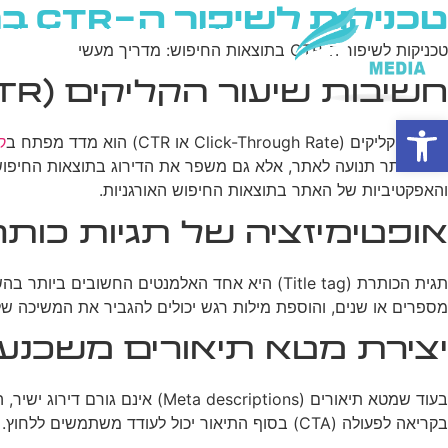
טכניקות לשיפור ה-CTR בתוצאות החיפוש: מדריך מעשי
בית
מי אנחנו
פרסום ב
טכניקות לשיפור ה-CTR בתוצאות החיפוש: מדריך מעשי
חשיבות שיעור הקליקים (CTR) בקידום אתרים
פתח סרגל נגישות
שיעור הקליקים (Click-Through Rate או CTR) הוא מדד מפתח ב
ק
והאפקטיביות של האתר בתוצאות החיפוש האורגניות.
אופטימיזציה של תגיות כות
מספרים או שנים, והוספת מילות רגש יכולים להגביר את המשיכה של הכותרת. חשוב לוודא
יצירת מטא תיאורים משכנע
בקריאה לפעולה (CTA) בסוף התיאור יכול לעודד משתמשים ללחוץ. חשוב לשמור על אורך של עד 160 תווים כדי להבטיח שהתיאור יוצג במלואו בתוצאות החיפוש.