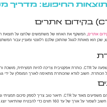
גוגל
רשתות חברתיות
בניית אתרים
בלוג
ידום אתרים
רת
תגית הכותרת (Title tag) היא אחד האלמנטים החשובים ביותר בהשפעה על CTR. כותרת א
 שהכותרת מתאימה לאורך המומלץ על ידי גוגל (בדרך כלל עד 60 תווים) כדי להימנע מק
ים
בעוד שמטא תיאורים (Meta descriptions) אינם גורם דירוג ישיר, הם משפיעי