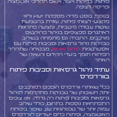
פיתוח, בדיקות וייצור, ויישום תהליכי אוטומציה
ופריסה רציפה.
בנוסף, בוסט מדיה מספקת ייעוץ וליווי
מקצועי לצוותי פיתוח, עוזרת בהטמעת
שיטות עבודה מיטביות, ומציעה פתרונות
לאתגרים ספציפיים בניהול פרויקטים
מורכבים. החברה גם מתמחה בשילוב
טכניקות ניהול גרסאות וסביבות פיתוח עם
אסטרטגיות
קידום אורגני
, מבטיחה שתהליך
הפיתוח תומך ביעדי הקידום והשיווק של
האתר.
עתיד ניהול גרסאות וסביבות פיתוח
בוורדפרס
ככל שאתרי וורדפרס הופכים למורכבים
יותר, חשיבותן של טכניקות מתקדמות לניהול
גרסאות וסביבות פיתוח רק גדלה. אנו צופים
התפתחויות נוספות בתחום, כולל שילוב
עמוק יותר של טכנולוגיות ענן, שיפור ביכולות
האוטומציה, ופיתוח כלים ייעודיים לוורדפרס