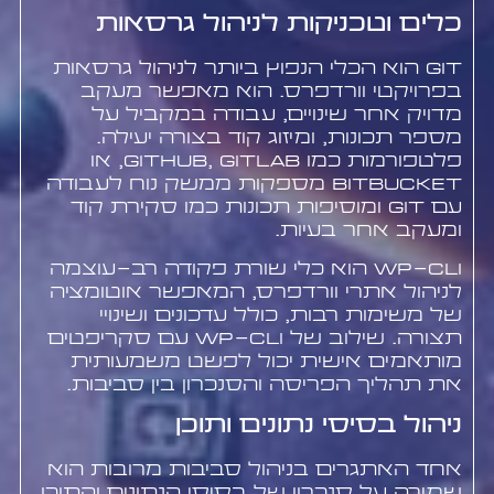
כלים וטכניקות לניהול גרסאות
Git הוא הכלי הנפוץ ביותר לניהול גרסאות
בפרויקטי וורדפרס. הוא מאפשר מעקב
מדויק אחר שינויים, עבודה במקביל על
מספר תכונות, ומיזוג קוד בצורה יעילה.
פלטפורמות כמו GitHub, GitLab, או
Bitbucket מספקות ממשק נוח לעבודה
עם Git ומוסיפות תכונות כמו סקירת קוד
ומעקב אחר בעיות.
WP-CLI הוא כלי שורת פקודה רב-עוצמה
לניהול אתרי וורדפרס, המאפשר אוטומציה
של משימות רבות, כולל עדכונים ושינויי
תצורה. שילוב של WP-CLI עם סקריפטים
מותאמים אישית יכול לפשט משמעותית
את תהליך הפריסה והסנכרון בין סביבות.
ניהול בסיסי נתונים ותוכן
אחד האתגרים בניהול סביבות מרובות הוא
שמירה על סנכרון של בסיסי הנתונים והתוכן