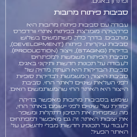
ופתרון באגים.
סביבות פיתוח מרובות
עבודה עם סביבות פיתוח מרובות היא
פרקטיקה מומלצת בפיתוח אתרי וורדפרס
מורכבים. בדרך כלל, משתמשים בשלוש
סביבות עיקריות: פיתוח (Development),
בדיקות (Staging), וייצור (Production).
סביבת הפיתוח משמשת למפתחים
לעבודה על תכונות חדשות ותיקוני באגים.
סביבת הבדיקות היא העתק מדויק של
סביבת הייצור, המשמשת לבדיקות סופיות
לפני העלאת שינויים לאתר החי. סביבת
הייצור היא האתר החי שהמשתמשים רואים.
שימוש בסביבות מרובות מאפשר בדיקה
יסודית של שינויים לפני יישומם באתר החי,
מה שמפחית את הסיכון לתקלות ומשפר
את יציבות האתר. זה גם מאפשר למפתחים
לעבוד על תכונות חדשות מבלי להשפיע על
האתר הפעיל.