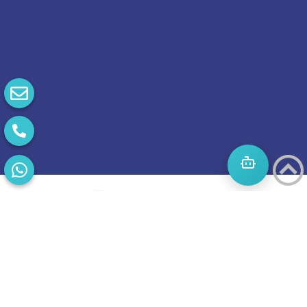
התחילו
מסע