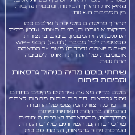
שונות. זה מפחית את הסיכון לטעויות אנוש,
מאיץ את תהליך הפיתוח, ומבטיח עקביות
בין הסביבות השונות.
תהליך פריסה טיפוסי יכלול שלבים כמו
בדיקות אוטומטיות, בניית האתר, עדכון בסיס
הנתונים, וניקוי המטמון. שימוש בתצורות
ספציפיות לכל סביבה (למשל, קבצי wp-
config.php נפרדים) מאפשר התאמה
אוטומטית של הגדרות האתר לסביבה
הרלוונטית.
שירותי בוסט מדיה בניהול גרסאות
וסביבות פיתוח
בוסט מדיה מציעה שירותים מקיפים בתחום
ניהול גרסאות וסביבות פיתוח מרובות לאתרי
וורדפרס. הצוות המקצועי של החברה
מתמחה בהקמת תשתיות פיתוח
מתקדמות, המותאמות לצרכים הייחודיים
של כל פרויקט. השירותים כוללים הגדרת
מערכות ניהול גרסאות, הקמת סביבות