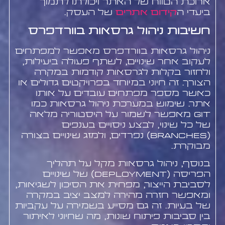
ארוכת הטווח של האתר ויכולתו לתמוך
ביעדי ה
קידום אתרים
של העסק.
חשיבות ניהול גרסאות בוורדפרס
ניהול גרסאות בוורדפרס מאפשר למפתחים
לעקוב אחר שינויים, לשתף פעולה ביעילות,
ולחזור בקלות לגרסאות קודמות במקרה
הצורך. זה חיוני במיוחד בפרויקטים גדולים או
כאשר מספר מפתחים עובדים על אותו
אתר. שימוש במערכת ניהול גרסאות כמו
Git מאפשר לשמור על היסטוריה מלאה
של כל שינוי, לבצע ניסויים בענפים
(branches) נפרדים, ולמזג שינויים בצורה
מבוקרת.
בנוסף, ניהול גרסאות מקל על תהליך
הפריסה (deployment) של שינויים
לסביבת הייצור, מפחית את הסיכון לשגיאות,
ומאפשר חזרה מהירה למצב יציב במקרה
של בעיות. זה גם מסייע בשמירה על עקביות
בין סביבות פיתוח שונות, מה שחיוני לאיתור