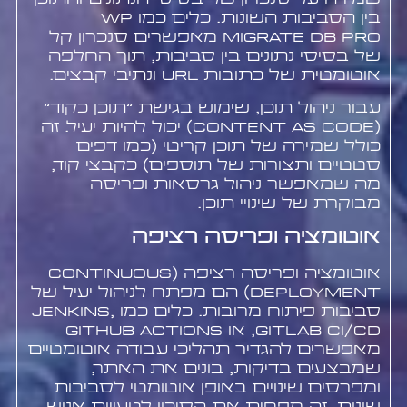
בין הסביבות השונות. כלים כמו WP
Migrate DB Pro מאפשרים סנכרון קל
של בסיסי נתונים בין סביבות, תוך החלפה
אוטומטית של כתובות URL ונתיבי קבצים.
עבור ניהול תוכן, שימוש בגישת "תוכן כקוד"
(Content as Code) יכול להיות יעיל. זה
כולל שמירה של תוכן קריטי (כמו דפים
סטטיים ותצורות של תוספים) כקבצי קוד,
מה שמאפשר ניהול גרסאות ופריסה
מבוקרת של שינויי תוכן.
אוטומציה ופריסה רציפה
אוטומציה ופריסה רציפה (Continuous
Deployment) הם מפתח לניהול יעיל של
סביבות פיתוח מרובות. כלים כמו Jenkins,
GitLab CI/CD, או GitHub Actions
מאפשרים להגדיר תהליכי עבודה אוטומטיים
שמבצעים בדיקות, בונים את האתר,
ומפרסים שינויים באופן אוטומטי לסביבות