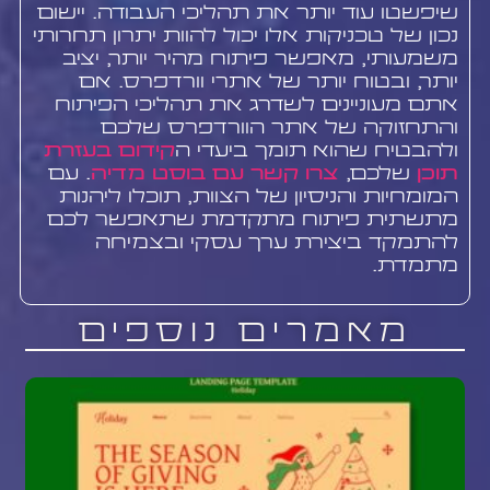
שיפשטו עוד יותר את תהליכי העבודה. יישום
נכון של טכניקות אלו יכול להוות יתרון תחרותי
משמעותי, מאפשר פיתוח מהיר יותר, יציב
יותר, ובטוח יותר של אתרי וורדפרס. אם
אתם מעוניינים לשדרג את תהליכי הפיתוח
והתחזוקה של אתר הוורדפרס שלכם
ולהבטיח שהוא תומך ביעדי ה
קידום בעזרת
תוכן
שלכם,
צרו קשר עם בוסט מדיה
. עם
המומחיות והניסיון של הצוות, תוכלו ליהנות
מתשתית פיתוח מתקדמת שתאפשר לכם
להתמקד ביצירת ערך עסקי ובצמיחה
מתמדת.
מאמרים נוספים