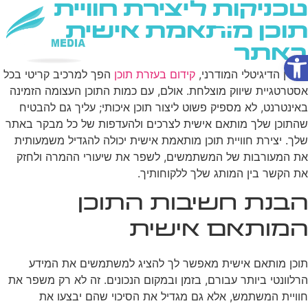
טכניקות ליצירת חוויית
תוכן מותאמת אישית
באתר
פתח סרגל נגישות
שירותי AI
בעידן הדיגיטלי המודרני,
קידום בעזרת תוכן
הפך למרכיב קריטי בכל
אסטרטגיית שיווק מוצלחת. אולם, עם כמות התוכן העצומה הזמינה
באינטרנט, לא מספיק פשוט ליצור תוכן איכותי; עליך גם להבטיח
שהתוכן שלך מותאם אישית לצרכים ולהעדפות של כל מבקר באתר
שלך. יצירת חוויית תוכן מותאמת אישית יכולה להגדיל משמעותית
את המעורבות של המשתמשים, לשפר את שיעורי ההמרה ולחזק
את הקשר בין המותג שלך ללקוחותיך.
הבנת חשיבות התוכן
המותאם אישית
תוכן מותאם אישית מאפשר לך להציג למשתמשים את המידע
הרלוונטי ביותר עבורם, בזמן ובמקום הנכונים. זה לא רק משפר את
חוויית המשתמש, אלא גם מגדיל את הסיכוי שהם יבצעו את