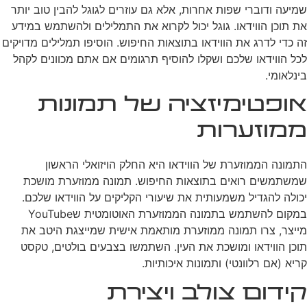
שמיעה ודוברי שפות אחרות, אלא גם עוזרים לגוגל להבין טוב יותר
את תוכן הווידאו. גוגל יכול לקרוא את התמלילים ולהשתמש במידע
זה כדי לדרג את הווידאו בתוצאות החיפוש. הוסיפו תמלילים מדויקים
לכל הווידאו שלכם ושקלו להוסיף תרגומים אם אתם מכוונים לקהל
בינלאומי.
אופטימיזציה של תמונות
ממוזערות
התמונה הממוזערת של הווידאו היא החלק הויזואלי הראשון
שמשתמשים רואים בתוצאות החיפוש. תמונה ממוזערת מושכת
יכולה להגדיל משמעותית את שיעורי הקליקים על הווידאו שלכם.
במקום להשתמש בתמונה הממוזערת האוטומטית שYouTube
מייצר, צרו תמונה ממוזערת מותאמת אישית שמייצגת היטב את
תוכן הווידאו ומושכת את העין. השתמשו בצבעים בולטים, טקסט
קריא (אם רלוונטי) ותמונות איכותיות.
קידום צולב ויצירת