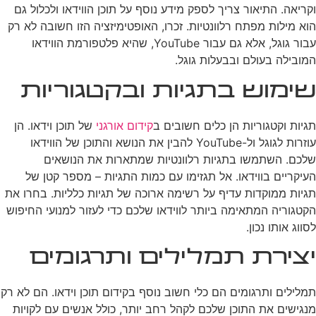
וקריאה. התיאור צריך לספק מידע נוסף על תוכן הווידאו ולכלול גם
הוא מילות מפתח רלוונטיות. זכרו, האופטימיזציה הזו חשובה לא רק
עבור גוגל, אלא גם עבור YouTube, שהיא פלטפורמת הווידאו
המובילה בעולם ובבעלות גוגל.
שימוש בתגיות ובקטגוריות
תגיות וקטגוריות הן כלים חשובים ב
קידום אורגני
של תוכן וידאו. הן
עוזרות לגוגל ול-YouTube להבין את הנושא והתוכן של הווידאו
שלכם. השתמשו בתגיות רלוונטיות שמתארות את הנושאים
העיקריים בווידאו. אל תגזימו עם כמות התגיות – מספר קטן של
תגיות ממוקדות עדיף על רשימה ארוכה של תגיות כלליות. בחרו את
הקטגוריה המתאימה ביותר לווידאו שלכם כדי לעזור למנועי החיפוש
לסווג אותו נכון.
יצירת תמלילים ותרגומים
תמלילים ותרגומים הם כלי חשוב נוסף בקידום תוכן וידאו. הם לא רק
מנגישים את התוכן שלכם לקהל רחב יותר, כולל אנשים עם לקויות