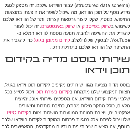
(structured data schema) עבור הווידאו שלכם. זה מספק לגוגל
מידע נוסף על תוכן הווידאו, מה שיכול לשפר את הופעתו בתוצאות
החיפוש. בנוסף, שקלו ליצור גרסאות קצרות יותר של הווידאו שלכם
לשימוש ב
שיווק בפייסבוק
או
שיווק באינסטגרם
. זה יכול לעזור
להגדיל את החשיפה ולהביא תנועה נוספת לווידאו המלא ב-
YouTube. לבסוף, שקלו לשלב
קידום ממומן בגוגל
כדי להגביר את
החשיפה של הווידאו שלכם בתחילת דרכו.
שירותי בוסט מדיה בקידום
תוכן וידאו
בוסט מדיה מציעה מגוון שירותים מקיפים לקידום תוכן וידאו בגוגל.
הצוות המקצועי שלנו מתמחה ב
קידום בעזרת תוכן
ויכול לסייע בכל
שלבי יצירת וקידום הווידאו. אנו מספקים שירותי אופטימיזציה
מלאים, כולל מחקר מילות מפתח, כתיבת כותרות ותיאורים
אפקטיביים, ויצירת תמונות ממוזערות מושכות. צוות ה
קידום PPC
שלנו יכול לפתח אסטרטגיות פרסום ממוקדות לקידום הווידאו שלכם.
בנוסף, אנו מציעים שירותי ניתוח ודיווח מתקדמים, המאפשרים לכם