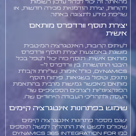
מהאתר. זה יכול לכלול עדכון רשומות
לקוחות, יצירת הזדמנויות מכירה חדשות, או
שליפת מידע לתצוגה באתר.
יצירת תוסף וורדפרס מותאם
אישית
לעיתים קרובות, האינטגרציה המיטבית
מושגת באמצעות יצירת תוסף וורדפרס
מותאם אישית. תוסף כזה יכול לטפל בכל
היבטי התקשורת בין וורדפרס ל-
Dynamics, כולל אימות, שליחת וקבלת
נתונים, וטיפול בשגיאות. פיתוח תוסף
מותאם מאפשר גמישות מרבית בהתאמת
הפונקציונליות לצרכים הספציפיים של
העסק ולתהליכי העבודה הייחודיים שלו.
שימוש בפתרונות אינטגרציה קיימים
ישנם מספר פתרונות אינטגרציה קיימים
שיכולים לפשט את התהליך. למשל, תוספים
כמו Dynamics 365 Integration for