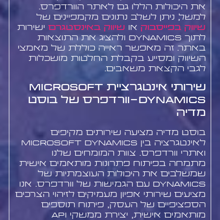
את היכולות הללו גם לאתר הוורדפרס.
למשל, ניתן לשלב נתונים מקמפיינים של
שיווק בפייסבוק
או
שיווק באינסטגרם
ישירות
לתוך Dynamics ולהציג את התוצאות
באתר. זה מאפשר ראייה כוללת של מאמצי
השיווק ומסייע בקבלת החלטות מושכלות
לגבי הקצאת משאבים.
שירותי אינטגרציית Microsoft
Dynamics-וורדפרס של בוסט
מדיה
בוסט מדיה מציעה שירותים מקיפים
לאינטגרציה בין Microsoft Dynamics
ואתרי וורדפרס. צוות המומחים שלנו
מתמחה בפיתוח פתרונות מותאמים אישית
שמשלבים את היכולות העוצמתיות של
Dynamics עם הגמישות של וורדפרס. אנו
מציעים שירותי אפיון מעמיקים לזיהוי הצרכים
הספציפיים של העסק, פיתוח תוספים
מותאמים אישית, יצירת ממשקי API