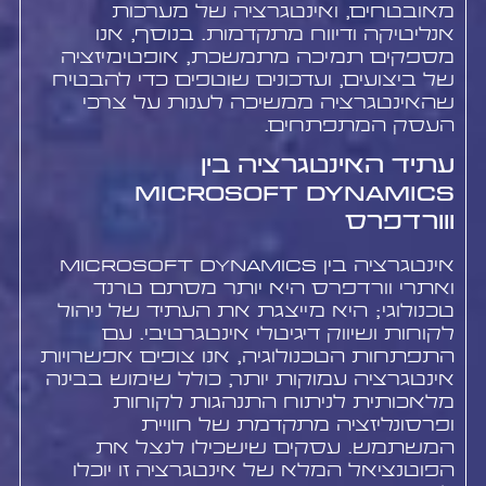
מאובטחים, ואינטגרציה של מערכות
אנליטיקה ודיווח מתקדמות. בנוסף, אנו
מספקים תמיכה מתמשכת, אופטימיזציה
של ביצועים, ועדכונים שוטפים כדי להבטיח
שהאינטגרציה ממשיכה לענות על צרכי
העסק המתפתחים.
עתיד האינטגרציה בין
Microsoft Dynamics
ווורדפרס
אינטגרציה בין Microsoft Dynamics
ואתרי וורדפרס היא יותר מסתם טרנד
טכנולוגי; היא מייצגת את העתיד של ניהול
לקוחות ושיווק דיגיטלי אינטגרטיבי. עם
התפתחות הטכנולוגיה, אנו צופים אפשרויות
אינטגרציה עמוקות יותר, כולל שימוש בבינה
מלאכותית לניתוח התנהגות לקוחות
ופרסונליזציה מתקדמת של חוויית
המשתמש. עסקים שישכילו לנצל את
הפוטנציאל המלא של אינטגרציה זו יוכלו