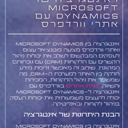
לאינטגרציה של
Microsoft
Dynamics עם
אתרי וורדפרס
אינטגרציה בין Microsoft Dynamics
ואתרי וורדפרס מציעה פוטנציאל עצום
לעסקים המבקשים לשלב את יכולות ניהול
הקשרים עם הלקוחות (CRM) עם נוכחותם
המקוונת. שילוב זה מאפשר זרימת מידע
חלקה בין האתר למערכת ה-CRM, מה
שמשפר את ניהול הלקוחות, המכירות
והשיווק.
בניית אתרים
בוורדפרס עם
אינטגרציה ל-Microsoft Dynamics
יכולה להעצים משמעותית את יכולות העסק
בניהול לקוחות ובאנליטיקה.
הבנת היתרונות של אינטגרציה
אינטגרציה בין Microsoft Dynamics