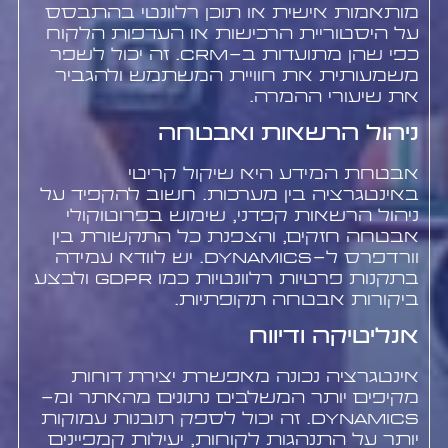
מותאמות אישית או תוכן רלוונטי בהתבסס
על היסטוריית הרכישות או העדפות הלקוח
כפי שהן מתועדות ב-CRM. זה יכול לשפר
משמעותית את חוויית המשתמש ולהגביר
את שיעורי ההמרה.
ניהול הרשאות ואבטחה
אבטחת המידע היא שיקול קריטי
באינטגרציה בין מערכות. חשוב להקפיד על
ניהול הרשאות קפדני, שימוש בפרוטוקולי
אבטחה חזקים, והצפנת כל התקשורת בין
וורדפרס ל-Dynamics. יש לוודא עמידה
בתקנות פרטיות רלוונטיות כמו GDPR ולבצע
ביקורות אבטחה תקופתיות.
אנליטיקה ודיווח
אינטגרציה נכונה מאפשרת יצירת דוחות
מקיפים יותר המשלבים נתונים מהאתר ומ-
Dynamics. זה יכול לספק תובנות עמוקות
יותר על התנהגות לקוחות, יעילות קמפיינים