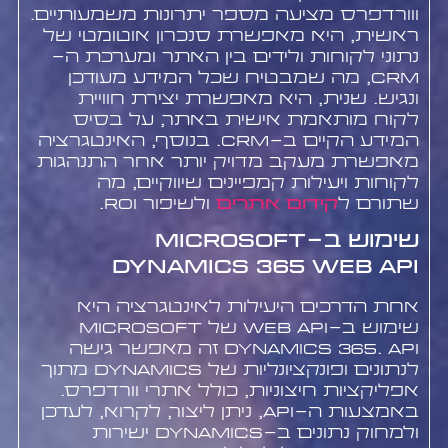
ווורדפרס מציעה מספר יתרונות משמעותיים.
ראשית, היא מאפשרת סנכרון אוטומטי של
נתוני לקוחות ולידים בין האתר ומערכת ה-
CRM, מה שמבטיח שכל המידע מעודכן
ונגיש. שנית, היא מאפשרת יצירת חוויית
לקוח מותאמת אישית באתר, על בסיס
המידע הקיים ב-CRM. בנוסף, האינטגרציה
מאפשרת מעקב מדויק יותר אחר התנהגות
לקוחות ויעילות קמפיינים שיווקיים, מה
שתורם ל
קידום אתרים
ולשיפור ROI.
שימוש ב-Microsoft
Dynamics 365 Web API
אחת הדרכים היעילות לאינטגרציה היא
שימוש ב-Web API של Microsoft
Dynamics 365. API זה מאפשר גישה
לנתונים ופונקציונליות של Dynamics מתוך
אפליקציות חיצוניות, כולל אתרי וורדפרס.
באמצעות ה-API, ניתן ליצור, לקרוא, לעדכן
ולמחוק נתונים ב-Dynamics ישירות