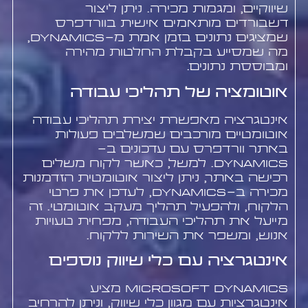
שיווקיים, ומגמות מכירה. ניתן ליצור
דשבורדים מותאמים אישית בוורדפרס
שמציגים נתונים בזמן אמת מ-Dynamics,
מה שמסייע בקבלת החלטות מהירה
ומבוססת נתונים.
אוטומציה של תהליכי עבודה
אינטגרציה מאפשרת יצירת תהליכי עבודה
אוטומטיים מורכבים שמשלבים פעולות
באתר וורדפרס עם עדכונים ב-
Dynamics. למשל, כאשר לקוח משלים
רכישה באתר, ניתן ליצור אוטומטית הזדמנות
מכירה ב-Dynamics, לעדכן את פרטי
הלקוח, ולהפעיל תהליך מעקב אוטומטי. זה
מייעל את תהליכי העבודה, מפחית טעויות
אנוש, ומשפר את השירות ללקוח.
אינטגרציה עם כלי שיווק נוספים
Microsoft Dynamics מציע
אינטגרציות עם מגוון כלי שיווק, וניתן להרחיב