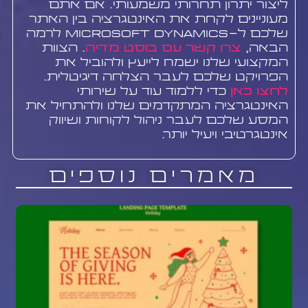
ליצור יתרון תחרותי משמעותי. אם אתם
מעוניינים לקחת את האינטגרציה בין האתר
שלכם ל-Microsoft Dynamics לרמה
הבאה,
צרו קשר עם בוסט מדיה
. הצוות
המקצועי שלנו ישמח לייעץ ולהוביל את
הפרויקט שלכם לעבר הצלחה דיגיטלית.
לחצו כאן
כדי ללמוד עוד על שירותי
האינטגרציה המתקדמים שלנו ולהתחיל את
המסע שלכם לעבר ניהול לקוחות ושיווק
אינטגרטיבי ויעיל יותר.
מאמרים נוספים