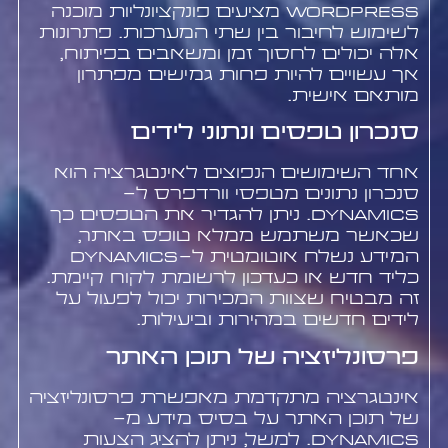
WordPress מציעים פונקציונליות מוכנה
לשימוש לחיבור בין שתי המערכות. פתרונות
אלה יכולים לחסוך זמן ומשאבים בפיתוח,
אך עשויים להיות פחות גמישים מפתרון
מותאם אישית.
סנכרון טפסים ונתוני לידים
אחד השימושים הנפוצים לאינטגרציה הוא
סנכרון נתונים מטפסי וורדפרס ל-
Dynamics. ניתן להגדיר את הטפסים כך
שכאשר משתמש ממלא טופס באתר,
המידע נשלח אוטומטית ל-Dynamics
כליד חדש או כעדכון לרשומת לקוח קיימת.
זה מבטיח שצוות המכירות יכול לפעול על
לידים חדשים במהירות וביעילות.
פרסונליזציה של תוכן האתר
אינטגרציה מתקדמת מאפשרת פרסונליזציה
של תוכן האתר על בסיס מידע מ-
Dynamics. למשל, ניתן להציג הצעות