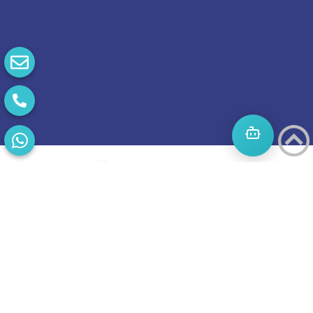
התחילו
מסע
להצלחה
בואו נדבר