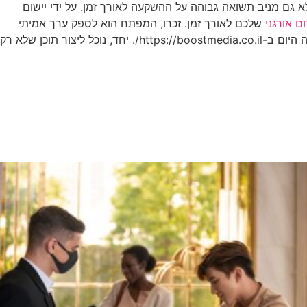
גם מניב תשואה גבוהה על ההשקעה לאורך זמן. על ידי יישום
ום אורגני
שלכם לאורך זמן. זכרו, המפתח הוא לספק ערך אמיתי
ומתמשך לקהל היעד שלכם. אם אתם מחפשים לפתח אסטרטגיית תוכן אוורגרין חזקה שתניב תוצאות לאורך זמן, צרו קשר עם בוסט מדיה היום ב-https://boostmedia.co.il/. יחד, נוכל ליצור תוכן שלא רק