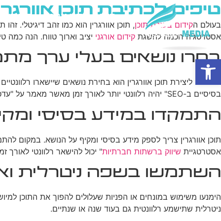
טיפים לכתיבת תוכן אוורגרין
בית
מי אנחנו
פרסום ב
בעולם ה
קידום בעזרת תוכן
, תוכן אוורגרין הוא כמו זהב דיגיטלי. זה
אסטרטגיה חכמה להשגת
קידום אורגני
יציב וארוך טווח. הנה כמה טיפ
בחרו נושאים בעלי ערך מת
פתח סרגל נגישות
המפתח ליצירת תוכן אוורגרין הוא בחירת נושאים שיישארו רלוונטי
בסיסיים ב-SEO" יהיה רלוונטי יותר לאורך זמן מאשר מאמר על "עדכון האלגוריתם האחרון של גוגל".
התמקדו במידע בסיסי ומקי
תוכן אוורגרין צריך לספק מידע בסיסי ומקיף על הנושא. במקום להתמ
אסטרטגיית
שיווק ברשתות חברתיות
" יכול להישאר רלוונטי לאורך ז
השתמשו בשפה ניטרלית וא
הימנעו משימוש במונחים או הפניות שעלולים להפוך את התוכן למיוש
ניטרלית שתישמע רלוונטית גם בעוד שנה או שנתיים.