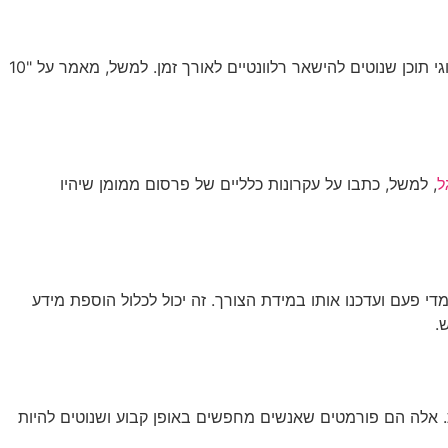
תוכן אוורגרין צריך לספק ערך מעשי שהקוראים יכולים ליישם. טיפים, מדריכים צעד אחר צעד, ורשימות של שיטות עבודה מומלצות הם סוגי תוכן שנוטים להישאר רלוונטיים לאורך זמן. למשל, מאמר על "10
ל
, למשל, כתבו על עקרונות כלליים של פרסום ממומן שיהיו
מדי פעם ועדכנו אותו במידת הצורך. זה יכול לכלול הוספת מידע
.
ת. אלה הם פורמטים שאנשים מחפשים באופן קבוע ושנוטים להיות