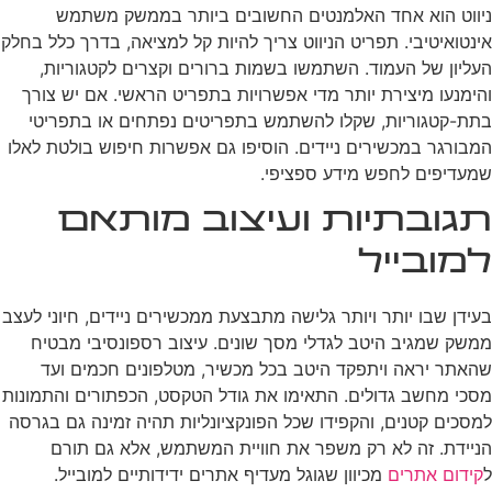
ניווט הוא אחד האלמנטים החשובים ביותר בממשק משתמש
אינטואיטיבי. תפריט הניווט צריך להיות קל למציאה, בדרך כלל בחלק
העליון של העמוד. השתמשו בשמות ברורים וקצרים לקטגוריות,
והימנעו מיצירת יותר מדי אפשרויות בתפריט הראשי. אם יש צורך
בתת-קטגוריות, שקלו להשתמש בתפריטים נפתחים או בתפריטי
המבורגר במכשירים ניידים. הוסיפו גם אפשרות חיפוש בולטת לאלו
שמעדיפים לחפש מידע ספציפי.
תגובתיות ועיצוב מותאם
למובייל
בעידן שבו יותר ויותר גלישה מתבצעת ממכשירים ניידים, חיוני לעצב
ממשק שמגיב היטב לגדלי מסך שונים. עיצוב רספונסיבי מבטיח
שהאתר יראה ויתפקד היטב בכל מכשיר, מטלפונים חכמים ועד
מסכי מחשב גדולים. התאימו את גודל הטקסט, הכפתורים והתמונות
למסכים קטנים, והקפידו שכל הפונקציונליות תהיה זמינה גם בגרסה
הניידת. זה לא רק משפר את חוויית המשתמש, אלא גם תורם
ל
קידום אתרים
מכיוון שגוגל מעדיף אתרים ידידותיים למובייל.