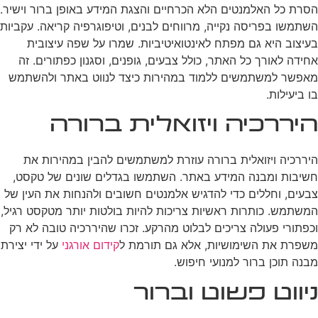
הסרת כל האלמנטים הלא הכרחיים והצגת המידע באופן ברור וישיר.
השתמשו בפריסה נקייה, מרווחים לבנים, וטיפוגרפיה קריאה. עקביות
בעיצוב היא גם מפתח לאינטואיטיביות. שמרו על שפה עיצובית
אחידה לאורך כל האתר, כולל צבעים, גופנים, וסגנון כפתורים. זה
מאפשר למשתמשים ללמוד במהירות כיצד לנווט באתר ולהשתמש
בו ביעילות.
היררכיה ויזואלית ברורה
היררכיה ויזואלית ברורה עוזרת למשתמשים להבין במהירות את
חשיבות ומבנה המידע באתר. השתמשו בגדלים שונים של טקסט,
צבעים, וחללים כדי להדגיש אלמנטים חשובים ולהנחות את העין של
המשתמש. כותרות ראשיות צריכות להיות בולטות יותר מטקסט רגיל,
וכפתורי פעולה צריכים לבלוט מהרקע. זכרו שהיררכיה טובה לא רק
משפרת את השימושיות, אלא גם תורמת ל
קידום אורגני
על ידי יצירת
מבנה תוכן ברור למנועי חיפוש.
ניווט פשוט וברור