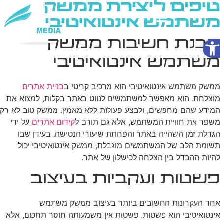
טיפים ליצירת ממשק
משתמש אינטואיטיבי
פתח סרגל נגישות
הבנת חשיבות ממשק
שירותי AI
משתמש אינטואיטיבי
ממשק משתמש אינטואיטיבי הוא מרכיב קריטי ב
בניית אתרים
מוצלחת. הוא מאפשר למשתמשים לנווט באתר בקלות, למצוא את
המידע שהם מחפשים, ולבצע פעולות ללא מאמץ. ממשק טוב לא רק
משפר את חוויית המשתמש, אלא גם תורם ל
קידום אתרים
על ידי
הגדלת זמן השהייה באתר והפחתת שיעורי הנטישה. בעידן שבו
תשומת הלב של המשתמשים מוגבלת, ממשק אינטואיטיבי יכול
להיות ההבדל בין הצלחה לכישלון של אתר.
פשטות ועקביות בעיצוב
אחד העקרונות החשובים ביותר בעיצוב ממשק משתמש
אינטואיטיבי הוא פשטות. פשטות אין משמעותה חוסר תחכום, אלא