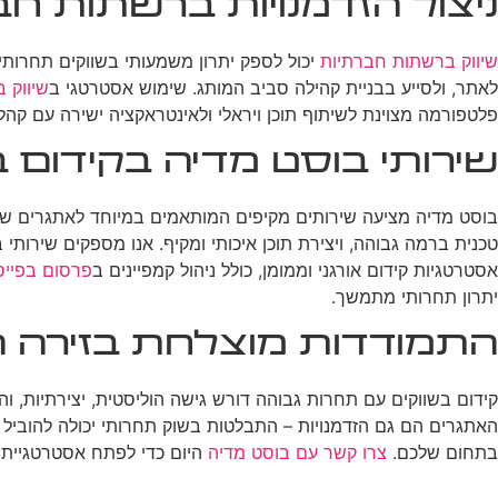
ניצול הזדמנויות ברשתות חב
שיווק ברשתות חברתיות
יכול לספק יתרון משמעותי בשווקים תחרותיי
לאתר, ולסייע בבניית קהילה סביב המותג. שימוש אסטרטגי ב
שיווק ב
פלטפורמה מצוינת לשיתוף תוכן ויראלי ולאינטראקציה ישירה עם קהל 
שירותי בוסט מדיה בקידום 
טכנית ברמה גבוהה, ויצירת תוכן איכותי ומקיף. אנו מספקים שירות
אסטרטגיות קידום אורגני וממומן, כולל ניהול קמפיינים ב
פרסום בפייס
יתרון תחרותי מתמשך.
התמודדות מוצלחת בזירה 
האתגרים הם גם הזדמנויות – התבלטות בשוק תחרותי יכולה להוביל
בתחום שלכם.
צרו קשר עם בוסט מדיה
היום כדי לפתח אסטרטגיית 