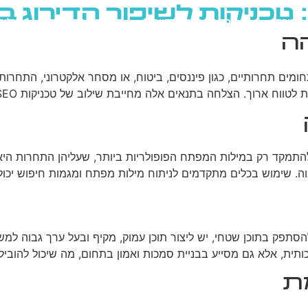
כניקות לשיפור הדירוג בג
גוגל
רשתות חברתיות
בניית אתרים
בלוג
ה
מים תחרותיים, כגון פיננסים, ביטוח, או מסחר אלקטרוני, התחרות
ם אלה מחייבת שילוב של טכניקות SEO מתקדמות, יצירת תוכן איכותי, ובניית מותג חזק.
תמקד רק במילות המפתח הפופולריות ביותר, שעליהן התחרות היא הק
ה. שימוש בכלים מתקדמים לניתוח מילות מפתח ומגמות חיפוש יכול 
ק בתוכן שטחי, יש ליצור תוכן עמוק, מקיף ובעל ערך גבוה למשתמש
תית, אלא גם מסייע בבניית סמכות ואמון בתחום, מה שיכול להוביל ל
ת