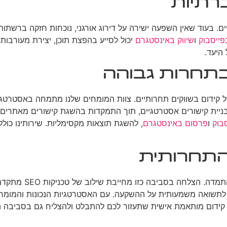
רתיות
ם. בעוד שאין השפעה ישירה על דירוג אורגני, נוכחות חזקה ברשתות
פייסבוק
ו
שיווק באינסטגרם
יכול לסייע בהפצת תוכן, יצירת מעורבות
היעד.
בתחרות גבוהה
י בניית קישורים אסטרטגיים, תוך התמקדות בהשגת קישורים מאתרים
בוק
ו
פרסום באינסטגרם
, להשגת תוצאות מקסימליות. שירותינו כול
התחרותית
קידום בשווקים עם תח
 לתשואה משמעותית על ההשקעה. עם האסטרטגיות הנכונות והמומחיו
קידום מותאמת אישית שתעזור לכם להתבלט ולהצליח גם בסביבה ה