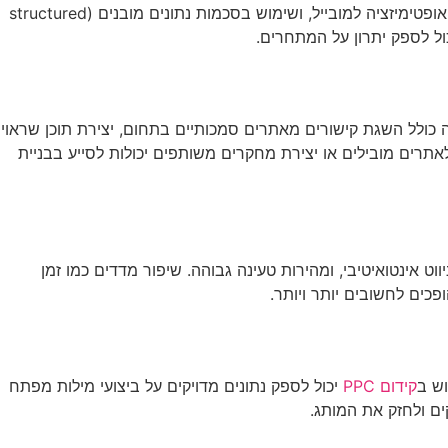
בתחרות גבוהה, כל יתרון קטן יכול להיות משמעותי. אופטימיזציה טכנית מתקדמת של האתר היא הכרחית. זה כולל שיפור מהירות האתר, אופטימיזציה למובייל, ושימוש בסכמות נתונים מובנים (structured
 כולל השגת קישורים מאתרים סמכותיים בתחום, יצירת תוכן שראוי
כן אורח לאתרים מובילים או יצירת מחקרים משותפים יכולות לסייע בבניית
ט אינטואיטיבי, ומהירות טעינה גבוהה. שיפור מדדים כמו זמן
וש ב
קידום PPC
יכול לספק נתונים מדויקים על ביצועי מילות מפתח
קים ולחזק את המותג.