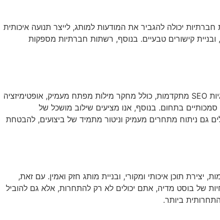
 חברתיות יכולה להגביר את המודעות למותג, לייצר תנועה איכותית
, ובניית קישורים טבעיים. בנוסף, רשתות חברתיות מספקות
בוסט מדיה מציעה שירותים מקיפים המותאמים במיוחד לאתגרים של קידום בשווקים תחרותיים. צוות המומחים שלנו מתמחה באסטרטגיות SEO מתקדמות, כולל מחקר מילות מפתח מעמיק, אופטימיזציה
 סמכותיים בתחום. בנוסף, אנו מציעים שילוב מושכל של
לים גם ניתוח מתחרים מעמיק וניטור מתמיד של ביצועים, להבטחת
רות גבוהה דורש גישה הוליסטית, יצירתיות, והתמדה. הצלחה בסביבה כזו מחייבת שילוב של טכניקות SEO מתקדמות, יצירת תוכן איכותי ומקורי, ובניית מותג חזק ואמין. עם זאת,
ת של בוסט מדיה, אתם יכולים לא רק להתחרות, אלא גם להוביל
תחרותית ביותר.