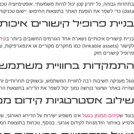
data) כדי לשפר את הופעת האתר בתוצאות החיפוש. יישום טכניקות SEO מתקדמות כמו אופטימיזציה של JavaScript ו-API של גוגל יכול לספק יתרון על המתחרים.
בניית פרופיל קישורים איכותי
בניית קישורים איכותיים נשארת אחד הגורמים החשובים ביותר ב
קיד
לקישור (linkable assets) כמו מחקרים מקוריים 
פרופיל קישורים חזק.
התמקדות בחוויית משתמש
גוגל מעניקה חשיבות רבה לחוויית המשתמש, ובשווקים תחרותיים זה יכ
שהייה באתר ושיעור נטישה נמוך יכול לשפר את הדירוג בתוצאות החיפוש. בנוסף, התאמה למוביי
שילוב אסטרטגיות קידום ממ
בעוד ש
קידום ממומן בגוגל
אינו משפיע ישירות על הדירוג האורגני, ש
ולסייע באיתור הזדמנויות לקידום אורגני. בנוסף, נוכחות בתוצאות ה