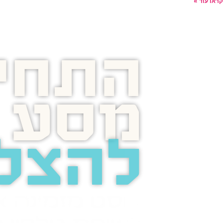
קראו עוד »
התחיל
מסע
להצל
בוסט מזמינה 