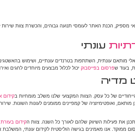
מספיק, הכנת האתר לעומסי תנועה גבוהים, והכשרת צוות שירות לקו
תיות
עונתי
זואלי מותאם עונתית, השתתפות בטרנדים עונתיים, ושימוש בהאשטגים
, בעוד ש
פרסום בפייסבוק
יכול לכלול מבצעים מיוחדים לחגים ואירוע
ט מדיה
יחודיים של כל עסק. הצוות המקצועי שלנו משלב מומחיות ב
קידום א
 מותאם, ואופטימיזציה של קמפיינים ממומנים לעונות השונות. שירותי
לתכנן את פעילות השיווק שלהם לאורך כל השנה. צוות ה
קידום בעזרת 
סום ממוקד. אנו מאמינים בגישה הוליסטית לקידום עונתי, המשלבת א