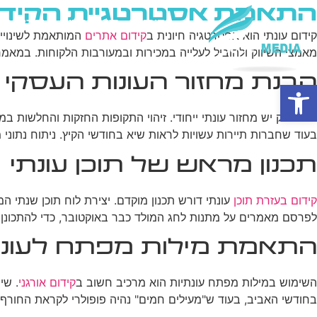
התאמת אסטרטגיית הקידום 
בית
מי אנחנו
פרסום ב
קידום עונתי הוא אסטרטגיה חיונית ב
קידום אתרים
המותאמת לשינויים
מאמצי השיווק ולהוביל לעלייה במכירות ובמעורבות הלקוחות. במאמר
הבנת מחזור העונות העסקי
פתח סרגל נגישות
לכל עסק יש מחזור עונתי ייחודי. זיהוי התקופות החזקות והחלשות ב
בעוד שחברות תיירות עשויות לראות שיא בחודשי הקיץ. ניתוח נתוני 
תכנון מראש של תוכן עונתי
קידום בעזרת תוכן
עונתי דורש תכנון מוקדם. יצירת לוח תוכן שנתי המ
לפרסם מאמרים על מתנות לחג המולד כבר באוקטובר, כדי להתכונן ל
התאמת מילות מפתח לעונת
השימוש במילות מפתח עונתיות הוא מרכיב חשוב ב
קידום אורגני
בחודשי האביב, בעוד ש"מעילים חמים" נהיה פופולרי לקראת החורף.