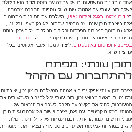
אחד היתרונות המשמעותיים של עבודה עם בוסט מדיה הוא היכולת
לשלב תוכן עונתי עם אסטרטגיות שיווק נוספות. החברה מתמחה
ב
קידום ממומן בגוגל
ו
קידום PPC
, ומשלבת את התובנות מתחומים
אלה ביצירת תוכן עונתי. זה מבטיח שהתוכן לא רק מעניין ורלוונטי,
אלא גם תומך במטרות הפרסום והקידום הכוללות של העסק. בוסט
מדיה גם מתאימה את התוכן העונתי לקמפיינים של
פרסום
בפייסבוק
ו
פרסום באינסטגרם
, ליצירת מסר עקבי ואפקטיבי בכל
ערוצי השיווק.
תוכן עונתי: מפתח
להתחברות עם הקהל
יצירת תוכן עונתי אפקטיבי היא אמנות המשלבת תזמון נכון, יצירתיות
ורלוונטיות. כאשר מבוצע נכון, תוכן עונתי יכול להגביר משמעותית את
המעורבות, לחזק את הקשר עם הקהל ולשפר את הנראות של
המותג בזמנים קריטיים. עם זאת, יצירה ויישום של אסטרטגיית תוכן
עונתי דורשים תכנון מדוקדק, הבנה עמוקה של קהל היעד, ויכולת
להגיב במהירות למגמות משתנות. בוסט מדיה מציעה את המומחיות