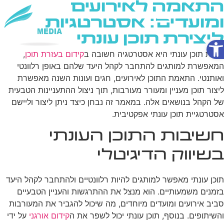
התאמה לאירועים
ומועדים: אסטרטגיות
ליצירת תוכן עונתי
פתח סרגל נגישות
שירותי AI
יצירת תוכן עונתי היא אסטרטגיה חשובה ב
קידום בעזרת תוכן
,
המאפשרת למותגים להתחבר לקהל היעד שלהם באופן רלוונטי
ואותנטי. התאמת התוכן לאירועים, חגים ועונות השנה מאפשרת
ליצור תוכן מעניין ומעורר מעורבות, תוך ניצול ההתעניינות הטבעית
של הקהל בנושאים אלה. במאמר זה נבחן כיצד ניתן ליצור וליישם
אסטרטגיית תוכן עונתי אפקטיבית.
חשיבות התוכן העונתי
בשיווק הדיגיטלי
תוכן עונתי מאפשר למותגים להיות רלוונטיים ולהתחבר לקהל היעד
בזמנים משמעותיים. הוא מנצל את ההתרגשות והעניין הטבעיים
סביב אירועים ומועדים מיוחדים, מה שיכול להגביר את המעורבות
והשיתופים. בנוסף, תוכן עונתי יכול לשפר את ה
קידום אורגני
על ידי