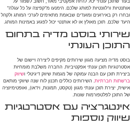
בעוד שתוכן עונתי יכול להיות אפקטיבי מאוד, חשוב לשמור על
אותנטיות ורלוונטיות למותג שלכם. הימנעו מ"קפיצה על כל עגלה"
ובחרו רק באירועים ומועדים שבאמת מתאימים לערכי המותג ולקהל
היעד שלכם. תוכן מאולץ או לא אותנטי יכול לפגוע באמינות המותג.
שירותי בוסט מדיה בתחום
התוכן העונתי
בוסט מדיה מציעה מגוון שירותים מקיפים ליצירה ויישום של
אסטרטגיות תוכן עונתי אפקטיביות. החברה משלבת מומחיות
ביצירת תוכן עם הבנה עמוקה של מגמות שיווק דיגיטלי ו
שיווק
ברשתות חברתיות
. השירותים כוללים תכנון לוח שנה שיווקי מותאם
אישית, יצירת תוכן עונתי מגוון (טקסט, תמונות, וידאו), ואופטימיזציה
של התוכן לפלטפורמות שונות.
אינטגרציה עם אסטרטגיות
שיווק נוספות