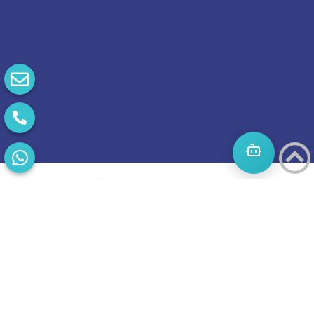
התחילו
מסע
להצלחה