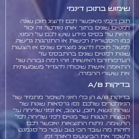
שימוש בתוכן דינמי
תוכן דינמי מאפשר לכם להציג תוכן שונה
למנויים שונים בתוך אותו ניוזלטר. זה יכול
להיות על בסיס מידע שיש לכם על המנוי,
כמו היסטוריית רכישות או התנהגות גלישה.
למשל, תוכלו להציג מוצרים שונים או הצעות
שונות למנויים שונים בהתבסס על
העדפותיהם האישיות. זוהי רמה גבוהה של
התאמה אישית שיכולה להגדיל משמעותית
את שיעורי ההמרה.
בדיקות A/B
בדיקות A/B הן כלי חיוני לשיפור מתמיד של
הניוזלטרים שלכם. נסו גרסאות שונות של
שורות נושא, תוכן, עיצוב, או זמני שליחה על
קבוצות קטנות של מנויים לפני שליחה לכל
הרשימה. ניתוח התוצאות יאפשר לכם
לזהות מה עובד הכי טוב עבור כל סגמנט
ולשפר את הביצועים לאורך זמן.