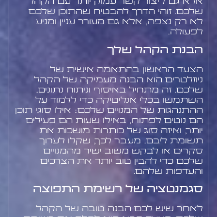
אלא גם ליצור קשר עמוק יותר עם הקהל
שלכם. זוהי הדרך להבטיח שהתוכן שלכם
לא רק נצפה, אלא גם מעורר עניין ומניע
לפעולה.
הבנת הקהל שלך
הצעד הראשון בהתאמה אישית של
ניוזלטרים הוא הבנה מעמיקה של הקהל
שלכם. זה מתחיל באיסוף וניתוח נתונים.
השתמשו בכלי אנליטיקה כדי ללמוד על
ההתנהגות של המנויים שלכם: אילו סוגי תוכן
הם נוטים לפתוח, באילו שעות הם פעילים
יותר, ואיזה סוג של כותרות מושכות את
תשומת ליבם. מעבר לכך, שקלו לערוך
סקרים או לבקש משוב ישיר מהמנויים
שלכם כדי להבין טוב יותר את הצרכים
והעדפות שלהם.
סגמנטציה של רשימת התפוצה
לאחר שיש לכם הבנה טובה של הקהל