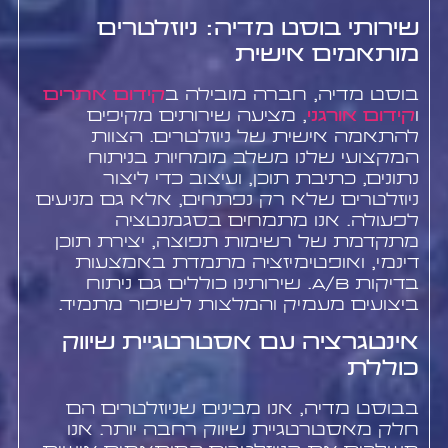
שירותי בוסט מדיה: ניוזלטרים
מותאמים אישית
בוסט מדיה, חברה מובילה ב
קידום אתרים
ו
קידום אורגני
, מציעה שירותים מקיפים
להתאמה אישית של ניוזלטרים. הצוות
המקצועי שלנו משלב מומחיות בניתוח
נתונים, כתיבת תוכן, ועיצוב כדי ליצור
ניוזלטרים שלא רק נפתחים, אלא גם מניעים
לפעולה. אנו מתמחים בסגמנטציה
מתקדמת של רשימות תפוצה, יצירת תוכן
דינמי, ואופטימיזציה מתמדת באמצעות
בדיקות A/B. שירותינו כוללים גם ניתוח
ביצועים מעמיק והמלצות לשיפור מתמיד.
אינטגרציה עם אסטרטגיית שיווק
כוללת
בבוסט מדיה, אנו מבינים שניוזלטרים הם
חלק מאסטרטגיית שיווק רחבה יותר. אנו