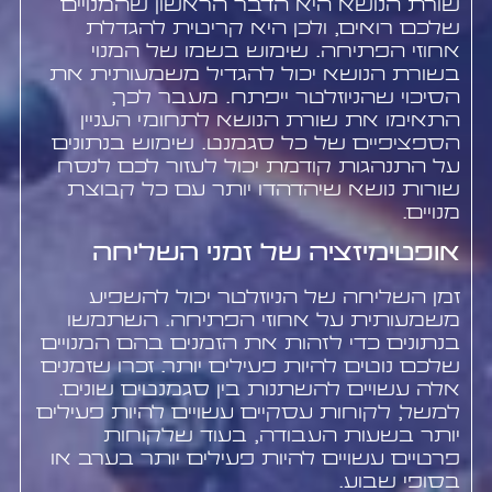
שורת הנושא היא הדבר הראשון שהמנויים
שלכם רואים, ולכן היא קריטית להגדלת
אחוזי הפתיחה. שימוש בשמו של המנוי
בשורת הנושא יכול להגדיל משמעותית את
הסיכוי שהניוזלטר ייפתח. מעבר לכך,
התאימו את שורת הנושא לתחומי העניין
הספציפיים של כל סגמנט. שימוש בנתונים
על התנהגות קודמת יכול לעזור לכם לנסח
שורות נושא שיהדהדו יותר עם כל קבוצת
מנויים.
אופטימיזציה של זמני השליחה
זמן השליחה של הניוזלטר יכול להשפיע
משמעותית על אחוזי הפתיחה. השתמשו
בנתונים כדי לזהות את הזמנים בהם המנויים
שלכם נוטים להיות פעילים יותר. זכרו שזמנים
אלה עשויים להשתנות בין סגמנטים שונים.
למשל, לקוחות עסקיים עשויים להיות פעילים
יותר בשעות העבודה, בעוד שלקוחות
פרטיים עשויים להיות פעילים יותר בערב או
בסופי שבוע.