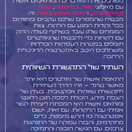
משלבים את הניוזלטרים המותאמים אישית
עם מאמצי
שיווק בפייסבוק
,
שיווק
באינסטגרם
, ו
קידום ממומן בגוגל
. זה
מבטיח שהמסרים שלכם עקביים ומחוזקים
בכל נקודות המגע עם הלקוח. צוות
המומחים שלנו עובד בשיתוף פעולה הדוק
עם לקוחות כדי להבטיח שהניוזלטרים
תומכים במטרות העסקיות הכוללות
ומשתלבים היטב באסטרטגיה הדיגיטלית
הרחבה.
העתיד של התקשורת השיווקית
התאמה אישית של ניוזלטרים היא יותר
מאשר טרנד – זוהי הדרך העתידית
לתקשורת שיווקית אפקטיבית. בעידן של
הצפת מידע, היכולת לספק תוכן רלוונטי
ומותאם אישית היא המפתח ליצירת קשר
אמיתי עם הלקוחות. עם זאת, יישום
אסטרטגיה כזו דורש מיומנות, כלים
מתקדמים, והבנה עמוקה של התנהגות
צרכנים. עם הגישה הנכונה והתמיכה