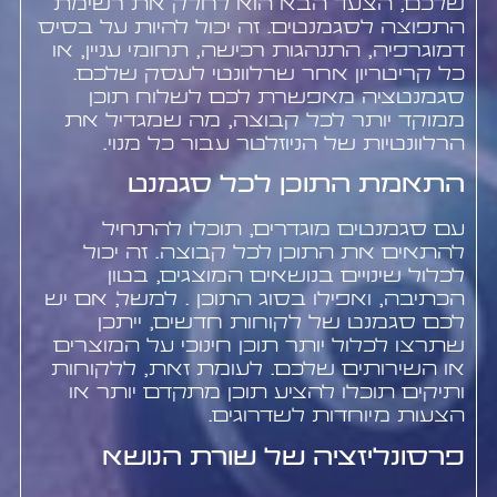
שלכם, הצעד הבא הוא לחלק את רשימת
התפוצה לסגמנטים. זה יכול להיות על בסיס
דמוגרפיה, התנהגות רכישה, תחומי עניין, או
כל קריטריון אחר שרלוונטי לעסק שלכם.
סגמנטציה מאפשרת לכם לשלוח תוכן
ממוקד יותר לכל קבוצה, מה שמגדיל את
הרלוונטיות של הניוזלטר עבור כל מנוי.
התאמת התוכן לכל סגמנט
עם סגמנטים מוגדרים, תוכלו להתחיל
להתאים את התוכן לכל קבוצה. זה יכול
לכלול שינויים בנושאים המוצגים, בטון
הכתיבה, ואפילו בסוג התוכן . למשל, אם יש
לכם סגמנט של לקוחות חדשים, ייתכן
שתרצו לכלול יותר תוכן חינוכי על המוצרים
או השירותים שלכם. לעומת זאת, ללקוחות
ותיקים תוכלו להציע תוכן מתקדם יותר או
הצעות מיוחדות לשדרוגים.
פרסונליזציה של שורת הנושא