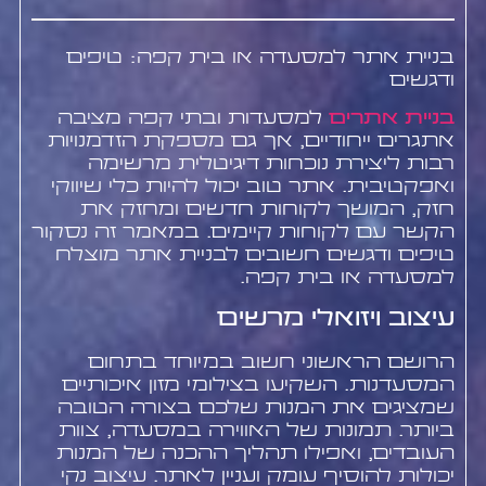
בניית אתר למסעדה או בית קפה: טיפים
ודגשים
בניית אתרים
למסעדות ובתי קפה מציבה
אתגרים ייחודיים, אך גם מספקת הזדמנויות
רבות ליצירת נוכחות דיגיטלית מרשימה
ואפקטיבית. אתר טוב יכול להיות כלי שיווקי
חזק, המושך לקוחות חדשים ומחזק את
הקשר עם לקוחות קיימים. במאמר זה נסקור
טיפים ודגשים חשובים לבניית אתר מוצלח
למסעדה או בית קפה.
עיצוב ויזואלי מרשים
הרושם הראשוני חשוב במיוחד בתחום
המסעדנות. השקיעו בצילומי מזון איכותיים
שמציגים את המנות שלכם בצורה הטובה
ביותר. תמונות של האווירה במסעדה, צוות
העובדים, ואפילו תהליך ההכנה של המנות
יכולות להוסיף עומק ועניין לאתר. עיצוב נקי