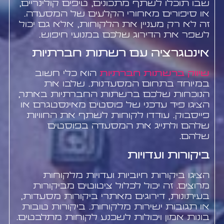
שבו תוכלו לשתף מתכונים, טיפים קולינריים,
או סיפורים מאחורי הקלעים של המסעדה.
זה לא רק מעניין את הלקוחות, אלא גם יכול
לשפר את הדירוג שלכם במנועי חיפוש.
אינטגרציה עם רשתות חברתיות
שיווק ברשתות חברתיות
הוא כלי חשוב
במיוחד בתחום המסעדנות. שלבו את
הנוכחות שלכם ברשתות החברתיות באתר,
הציגו פיד עדכני של פוסטים מאינסטגרם או
פייסבוק. עודדו לקוחות לשתף את החוויות
שלהם ולתייג את המסעדה בפוסטים
שלהם.
ביקורות ועדויות
הציגו ביקורות חיוביות ועדויות מלקוחות
מרוצים. זה יכול לכלול ציטוטים מביקורות
בעיתונות, דירוגים מאתרי ביקורות מסעדות,
או תגובות ישירות מלקוחות. ביקורות טובות
בונות אמון ויכולות לשכנע לקוחות מתלבטים.