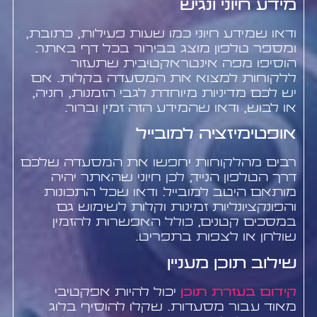
מידע חיוני ונגיש
ודאו שמידע חיוני כמו שעות פעילות, כתובת,
ומספר טלפון מוצג בבירור בכל דף באתר.
הוסיפו מפה אינטראקטיבית שתעזור
ללקוחות למצוא את המסעדה בקלות. אם
יש לכם מדיניות מיוחדת לגבי הזמנות, חניה,
או לבוש, ודאו שהמידע הזה זמין וברור.
אופטימיזציה למובייל
רבים מהלקוחות יחפשו את המסעדה שלכם
דרך הטלפון הנייד, לכן חיוני שהאתר יהיה
מותאם היטב למובייל. ודאו שכל התכונות
והפונקציונליות זמינות וקלות לשימוש גם
במסכים קטנים, כולל האפשרות להזמין
שולחן או לצפות בתפריט.
שילוב תוכן מעניין
קידום בעזרת תוכן
יכול להיות אפקטיבי
מאוד עבור מסעדות. שקלו להוסיף בלוג