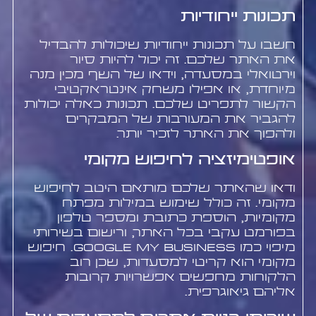
תכונות ייחודיות
חשבו על תכונות ייחודיות שיכולות להבדיל
את האתר שלכם. זה יכול להיות סיור
וירטואלי במסעדה, וידאו של השף מכין מנה
מיוחדת, או אפילו משחק אינטראקטיבי
הקשור לתפריט שלכם. תכונות כאלה יכולות
להגביר את המעורבות של המבקרים
ולהפוך את האתר לזכיר יותר.
אופטימיזציה לחיפוש מקומי
ודאו שהאתר שלכם מותאם היטב לחיפוש
מקומי. זה כולל שימוש במילות מפתח
מקומיות, הוספת כתובת ומספר טלפון
בפורמט עקבי בכל האתר, ורישום בשירותי
מיפוי כמו Google My Business. חיפוש
מקומי הוא קריטי למסעדות, שכן רוב
הלקוחות מחפשים אפשרויות קרובות
אליהם גיאוגרפית.