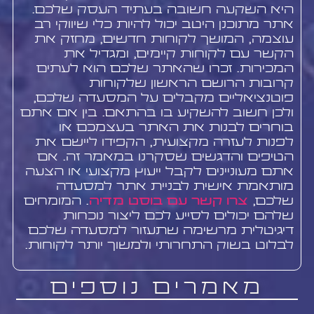
היא השקעה חשובה בעתיד העסק שלכם.
אתר מתוכנן היטב יכול להיות כלי שיווקי רב
עוצמה, המושך לקוחות חדשים, מחזק את
הקשר עם לקוחות קיימים, ומגדיל את
המכירות. זכרו שהאתר שלכם הוא לעתים
קרובות הרושם הראשון שלקוחות
פוטנציאליים מקבלים על המסעדה שלכם,
ולכן חשוב להשקיע בו בהתאם. בין אם אתם
בוחרים לבנות את האתר בעצמכם או
לפנות לעזרה מקצועית, הקפידו ליישם את
הטיפים והדגשים שסקרנו במאמר זה. אם
אתם מעוניינים לקבל ייעוץ מקצועי או הצעה
מותאמת אישית לבניית אתר למסעדה
שלכם,
צרו קשר עם בוסט מדיה
. המומחים
שלהם יכולים לסייע לכם ליצור נוכחות
דיגיטלית מרשימה שתעזור למסעדה שלכם
לבלוט בשוק התחרותי ולמשוך יותר לקוחות.
מאמרים נוספים