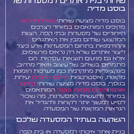
שירותי בניית אתרים למסעדות של
בוסט מדיה
בוסט מדיה מציעה שירותי
בניית אתרים
מקיפים המותאמים במיוחד לצרכים
הייחודיים של מסעדות ובתי קפה. הצוות
המקצועי שלהם מבין את האתגרים
וההזדמנויות בתחום המסעדנות ויודע כיצד
ליצור אתרים שלא רק נראים מרשימים,
אלא גם מניעים תוצאות עסקיות. הם
מתמחים בשילוב של עיצוב ויזואלי מרהיב,
פונקציונליות מתקדמת כמו מערכות הזמנות
מקוונות, ואסטרטגיות
קידום אתרים
יעילות.
בנוסף, בוסט מדיה מציעה שירותי
קידום
אורגני
ו
קידום ממומן בגוגל
המותאמים
במיוחד לתעשיית המסעדנות, מה שיכול
לסייע למשוך יותר לקוחות ולהגדיל את
הנראות המקוונת של המסעדה.
השקעה בעתיד המסעדה שלכם
בניית אתר איכותי למסעדה או בית קפה