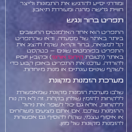
ומודרני יסייע להדגיש את התמונות ולייצר
חוויית גלישה מהנה ומעוררת תיאבון.
תפריט ברור ונגיש
התפריט הוא אחד האלמנטים החשובים
ביותר באתר של מסעדה. ודאו שהתפריט
קל למציאה, ברור וקריא. שקלו להציג את
התפריט בפורמטים שונים – כטקסט
באתר (לטובת
קידום אורגני
) וכקובץ PDF
להורדה. עדכנו את התפריט באופן קבוע כדי
לשקף שינויים עונתיים או מנות מיוחדות.
מערכת הזמנות מקוונת
שלבו מערכת הזמנות מקוונת שמאפשרת
ללקוחות להזמין שולחן בקלות. זה לא רק נוח
ללקוחות, אלא גם יכול לשפר את ניהול
ההזמנות שלכם. אם אתם מציעים משלוחים
או איסוף עצמי, שקלו להוסיף גם אפשרות
להזמנות מקוונות של מזון.