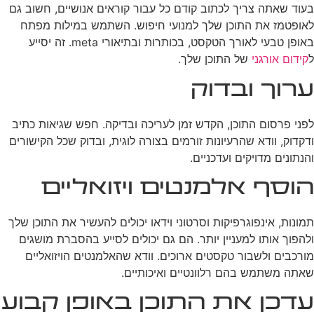
בעוד שאתה צריך לכתוב קודם כל עבור קוראים אנושיים, חשוב גם
לאופטמז את התוכן שלך למנועי חיפוש. השתמש במילות מפתח
באופן טבעי לאורך הטקסט, בכותרות ובתיאורי meta. זה יסייע
ל
קידום אורגני
של התוכן שלך.
ערוך ובדוק
לפני פרסום התוכן, הקדש זמן לעריכה ובדיקה. חפש שגיאות כתיב
ודקדוק, וודא שהרעיונות זורמים בצורה לוגית, ובדוק שכל הקישורים
והנתונים מדויקים ועדכניים.
הוסף אלמנטים ויזואליים
תמונות, אינפוגרפיקות וסרטוני וידאו יכולים להעשיר את התוכן שלך
ולהפוך אותו למעניין יותר. הם גם יכולים לסייע בהסברת מושגים
מורכבים ולשבור טקסטים ארוכים. וודא שהאלמנטים הויזואליים
שאתה משתמש בהם רלוונטיים ואיכותיים.
עדכן את התוכן באופן קבוע