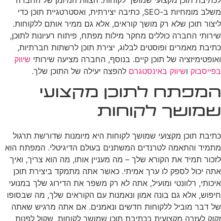
לכתיבת תוכן מקצועי שמושך לקוחות. הצוות המיומן של החברה
משלב מומחיות ב-SEO, כתיבה יצירתית, ואסטרטגיית תוכן כדי
ליצור תוכן שלא רק מושך קוראים, אלא גם ממיר אותם ללקוחות.
שירותי החברה כוללים מחקר מילות מפתח, פיתוח רעיונות לתוכן,
כתיבת מאמרים ופוסטים לבלוג, יצירת תוכן לרשתות חברתיות,
ואופטימיזציה של תוכן קיים. בנוסף, החברה מציעה שירותי
שיווק
בפייסבוק
ו
שיווק באינסטגרם
להפצה יעילה של התוכן שלך.
המפתח לתוכן מקצועי
שמושך לקוחות
כתיבת תוכן מקצועי שמושך לקוחות היא מיומנות שדורשת תרגול
מתמיד והתאמה לטרנדים המשתנים בעולם הדיגיטלי. המפתח הוא
לזכור תמיד את הקורא שלך – מה מעניין אותו, מה הוא צריך, ואיך
אתה יכול לספק לו ערך אמיתי. כאשר אתה מתמקד ביצירת תוכן
איכותי, רלוונטי ומועיל, אתה לא רק משפר את הדירוג שלך במנועי
חיפוש, אלא גם בונה אמון ונאמנות עם הקוראים שלך, מה שבסופו
של דבר מוביל ללקוחות חדשים ונאמנים. אם אתה מרגיש שאתה
זקוק לעזרה מקצועית בכתיבת תוכן שמושך לקוחות, שקול לפנות