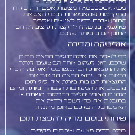
פלטפורמות כמו Google Ads ו-
Facebook Ads מציעות אפשרויות פילוח
מתקדמות שמאפשרות לכם להציג את
התוכן שלכם בדיוק לאנשים שסביר
שיתעניינו בו. שקלו להקצות תקציב לקידום
התוכן הטוב ביותר שלכם.
אנליטיקה ומדידה
כדי לשפר את אסטרטגיית הפצת התוכן
שלכם, חיוני לעקוב אחר הביצועים ולנתח
את התוצאות. השתמשו בכלי אנליטיקה כדי
לראות אילו ערוצי הפצה מביאים את
התוצאות הטובות ביותר, אילו סוגי תוכן
מושכים את המעורבות הגבוהה ביותר, ומהם
הזמנים האופטימליים לפרסום. השתמשו
בתובנות אלו כדי לשפר ולדייק את
האסטרטגיה שלכם באופן מתמיד.
שירותי בוסט מדיה להפצת תוכן
בוסט מדיה מציעה שירותים מקיפים