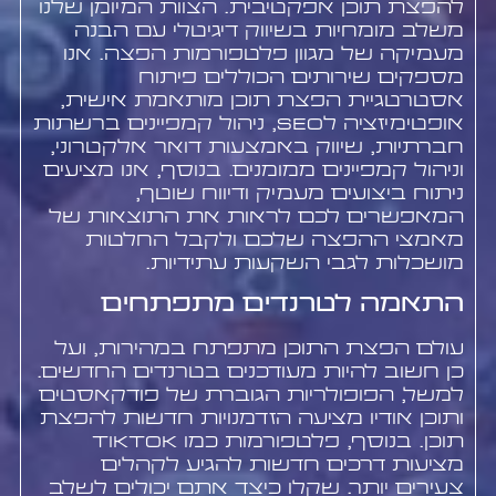
להפצת תוכן אפקטיבית. הצוות המיומן שלנו
משלב מומחיות בשיווק דיגיטלי עם הבנה
מעמיקה של מגוון פלטפורמות הפצה. אנו
מספקים שירותים הכוללים פיתוח
אסטרטגיית הפצת תוכן מותאמת אישית,
אופטימיזציה לSEO, ניהול קמפיינים ברשתות
חברתיות, שיווק באמצעות דואר אלקטרוני,
וניהול קמפיינים ממומנים. בנוסף, אנו מציעים
ניתוח ביצועים מעמיק ודיווח שוטף,
המאפשרים לכם לראות את התוצאות של
מאמצי ההפצה שלכם ולקבל החלטות
מושכלות לגבי השקעות עתידיות.
התאמה לטרנדים מתפתחים
עולם הפצת התוכן מתפתח במהירות, ועל
כן חשוב להיות מעודכנים בטרנדים החדשים.
למשל, הפופולריות הגוברת של פודקאסטים
ותוכן אודיו מציעה הזדמנויות חדשות להפצת
תוכן. בנוסף, פלטפורמות כמו TikTok
מציעות דרכים חדשות להגיע לקהלים
צעירים יותר. שקלו כיצד אתם יכולים לשלב