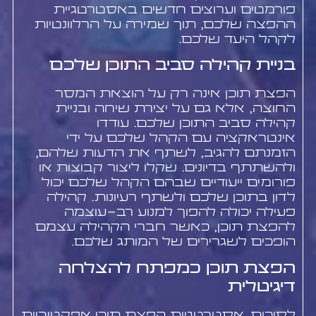
פורמטים וערוצים חדשים באסטרטגיית
ההפצה שלכם, תוך שמירה על הרלוונטיות
לקהל היעד שלכם.
בניית קהילה סביב התוכן שלכם
הפצת תוכן אינה רק על הוצאת המסר
החוצה, אלא גם על יצירת שיחה ובניית
קהילה סביב התוכן שלכם. עודדו
אינטראקציה עם הקהל שלכם על ידי
הזמנתם להגיב, לשתף את הדעות שלהם,
ולהשתתף בדיונים. שקלו ליצור קבוצות או
פורומים ייעודיים שבהם הקהל שלכם יכול
לדון בתוכן שלכם ולשתף רעיונות. קהילה
פעילה יכולה להפוך למנוע רב-עוצמה
להפצת תוכן, כאשר חברי הקהילה עצמם
הופכים לשגרירים של המותג שלכם.
הפצת תוכן כמפתח להצלחה
דיגיטלית
לסיכום, אסטרטגיות הפצת תוכן אפקטיביות