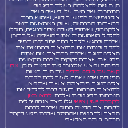
הן חיוניות להצלחה בעולם הדיגיטלי
התחרותי של היום. על ידי שילוב של
אופטימיזציה למנועי חיפוש, שימוש חכם
ברשתות חברתיות, שיווק באמצעות דואר
אלקטרוני, ושיתופי פעולה אסטרטגיים, תוכלו
להגדיל משמעותית את החשיפה של התוכן
שלכם ולהגיע לקהל רחב יותר. זכרו תמיד
למדוד ולנתח את התוצאות ולהתאים את
האסטרטגיה שלכם בהתאם. אם אתם
מרגישים שאתם זקוקים לעזרה מקצועית
בפיתוח וביצוע אסטרטגיית הפצת תוכן,
צרו
קשר עם בוסט מדיה
עוד היום. הצוות
המנוסה שלנו ישמח לעזור לכם לפתח
אסטרטגיה מותאמת אישית שתביא
לתוצאות מוכחות ותעזור לכם להגדיל את
הנוכחות הדיגיטלית שלכם.
לחצו כאן
לקבלת ייעוץ אישי
וגלו כיצד אנחנו יכולים
לקחת את הפצת התוכן שלכם לרמה
הבאה ולהבטיח שהמסר שלכם מגיע לקהל
הרחב ביותר האפשרי.