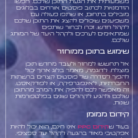
משמעותית את הגעת התוכן שלכם. חפשו
הזדמנויות לכתוב פוסטים אורחים בבלוגים
מובילים בתחום, או שתפו פעולה עם
משפיענים שיכולים להציג את התוכן שלכם
לקהל חדש. זכרו לבחור שותפים
שמתאימים לערכים ולקהל היעד של המותג
שלכם.
שימוש בתוכן ממוחזר
אל תחששו למחזר ולעבד מחדש תוכן
מוצלח. לדוגמה, מאמר בלוג ארוך יכול
להפוך לסדרה של פוסטים קצרים ברשתות
החברתיות, לאינפוגרפיקה, או לפודקאסט.
זה מאפשר לכם להפיק את המרב מהתוכן
שלכם ולהגיע לקהלים שונים בפלטפורמות
שונות.
קידום ממומן
בעוד ש
קידום PPC
אינו חינם, הוא יכול להיות
אפקטיבי מאוד בהגעה לקהל יעד ספציפי.