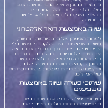
מתמקד בתוכן ויזואלי. התאימו את התוכן
שלכם לכל פלטפורמה והשתמשו
בהאשטאגים רלוונטיים כדי להגדיל את
החשיפה.
שיווק באמצעות דואר אלקטרוני
למרות הופעתן של פלטפורמות חדשות,
שיווק באמצעות דואר אלקטרוני נשאר כלי
אפקטיבי להפצת תוכן. בנו רשימת תפוצה
איכותית ושלחו ניוזלטרים עם תוכן בעל ערך.
השתמשו בסגמנטציה כדי להתאים את
התוכן לקבוצות שונות ברשימה שלכם,
והקפידו על כותרות מושכות שיעודדו פתיחה
של המיילים.
שיתופי פעולה ושיווק באמצעות
משפיענים
שיתופי פעולה עם מותגים אחרים או
משפיענים בתחום שלכם יכולים להרחיב