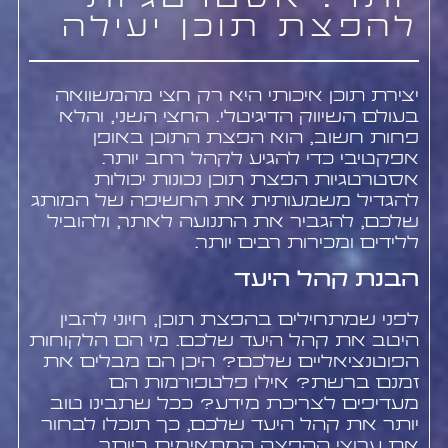
יותר: אסטרטגיות
להפצת תוכן יעילה
יצירת תוכן איכותי היא רק חצי מהמשוואה
בעולם השיווק הדיגיטלי. החצי השני, והלא
פחות חשוב, הוא הפצת התוכן באופן
אפקטיבי כדי להגיע לקהל רחב יותר.
אסטרטגיות הפצת תוכן נכונות יכולות
להגדיל משמעותית את החשיפה של המותג
שלכם, להגביר את התנועה לאתר, ולהוביל
ללידים ומכירות רבים יותר.
הבנת קהל היעד
לפני שמתחילים בהפצת תוכן, חיוני להבין
היטב את קהל היעד שלכם. מי הם הלקוחות
הפוטנציאליים שלכם? היכן הם מבלים את
זמנם ברשת? אילו פלטפורמות הם
מעדיפים לצריכת מידע? ככל שתבינו טוב
יותר את קהל היעד שלכם, כך תוכלו לבחור
את ערוצי ההפצה המתאימים ביותר