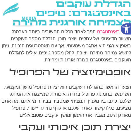
הגדלת עוקבים
באינסטגרם: טיפים
לצמיחה אורגנית מהירה
פתח סרגל נגישות
שירותי AI
שיווק באינסטגרם
הפך לאחד הכלים החשובים ביותר בארסנל
השיווק הדיגיטלי של עסקים ויוצרי תוכן. הגדלת מספר העוקבים
באופן אורגני היא אתגר משמעותי, אך עם האסטרטגיה הנכונה, ניתן
להשיג צמיחה מהירה ויציבה. להלן מספר טיפים יעילים להגדלת
העוקבים באינסטגרם בצורה אורגנית ומהירה.
אופטימיזציה של הפרופיל
הצעד הראשון בהגדלת העוקבים הוא יצירת פרופיל מושך ומקצועי.
השתמשו בתמונת פרופיל ברורה ואיכותית שמייצגת את המותג
שלכם. כתבו ביו מעניין ותמציתי שמסביר בבירור מי אתם ומה אתם
מציעים. כללו קישור לאתר שלכם או לדף נחיתה ייעודי. פרופיל
מאורגן היטב מגביר את האמון ומושך עוקבים פוטנציאליים.
יצירת תוכן איכותי ועקבי