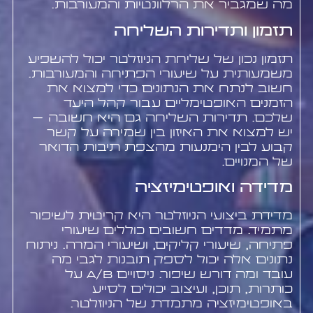
מה שמגביר את הרלוונטיות והמעורבות.
תזמון ותדירות השליחה
תזמון נכון של שליחת הניוזלטר יכול להשפיע
משמעותית על שיעורי הפתיחה והמעורבות.
חשוב לנתח את הנתונים כדי למצוא את
הזמנים האופטימליים עבור קהל היעד
שלכם. תדירות השליחה גם היא חשובה –
יש למצוא את האיזון בין שמירה על קשר
קבוע לבין הימנעות מהצפת תיבות הדואר
של המנויים.
מדידה ואופטימיזציה
מדידת ביצועי הניוזלטר היא קריטית לשיפור
מתמיד. מדדים חשובים כוללים שיעורי
פתיחה, שיעורי קליקים, ושיעורי המרה. ניתוח
נתונים אלה יכול לספק תובנות לגבי מה
עובד ומה דורש שיפור. ניסויים A/B על
כותרות, תוכן, ועיצוב יכולים לסייע
באופטימיזציה מתמדת של הניוזלטר.