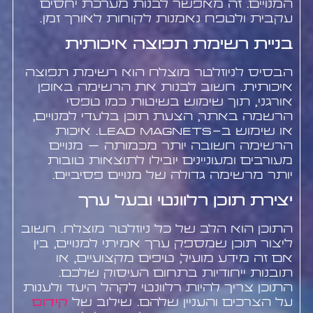
המנויים. זה מאפשר לבנות מערכת יחסים
עקבית ולטפח נאמנות לקוחות לאורך זמן.
בניית רשימת תפוצה איכותית
הבסיס לניוזלטר מוצלח הוא רשימת תפוצה
איכותית. חשוב לבנות את הרשימה באופן
אורגני, תוך שימוש בשיטות כמו טפסי
הרשמה באתר, הצעת תוכן בלעדי למנויים,
או שימוש ב-lead magnets. איכות
הרשימה חשובה יותר מכמותה – מנויים
מעורבים ומעוניינים יובילו לתוצאות טובות
יותר מרשימה גדולה של מנויים פסיביים.
יצירת תוכן רלוונטי ובעל ערך
התוכן הוא הלב של כל ניוזלטר מוצלח. חשוב
ליצור תוכן שמספק ערך אמיתי למנויים, בין
אם זה מידע מועיל, טיפים מקצועיים, או
תובנות ייחודיות בתחום העיסוק שלכם.
התוכן צריך להיות רלוונטי לקהל היעד ולענות
על הצרכים והעניין שלהם. שילוב של
קידום