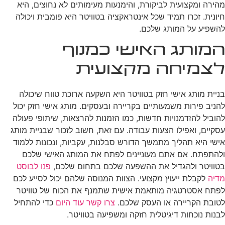
מהירה ומקצועית לביקורת, והימנעות מעימותים לא נחוצים, היא
חיונית. זכרו תמיד שכל אינטראקציה בטוויטר היא פומבית ויכולה
להשפיע על המותג שלכם.
המותג האישי כמנוף
לצמיחה מקצועית
בניית מותג אישי חזק בטוויטר היא השקעה ארוכת טווח שיכולה
להניב פירות משמעותיים בקריירה ובעסקים. מותג אישי חזק יכול
להוביל להזדמנויות חדשות, כמו הזמנות להרצאות, שיתופי פעולה
עסקיים, ואפילו הצעות עבודה. עם זאת, חשוב לזכור שבניית מותג
אישי היא תהליך מתמשך הדורש סבלנות, עקביות, ונכונות ללמוד
ולהתפתח. אם אתם מעוניינים לפתח את המותג האישי שלכם
בטוויטר ולהגדיל את ההשפעה שלכם בתחום שלכם,
פנו לבוסט
מדיה
לקבלת ייעוץ מקצועי. הצוות המנוסה שלהם יכול לסייע לכם
לפתח אסטרטגיה מותאמת אישית שתמנף את הכוח של טוויטר
לטובת הקריירה או העסק שלכם.
צרו קשר עוד היום
כדי להתחיל
לבנות נוכחות דיגיטלית חזקה ומשפיעה בטוויטר.