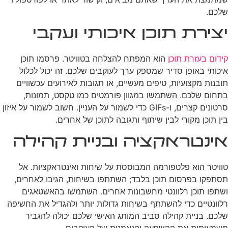
שלכם.
יצירת תוכן איכותי ועקבי
קידום בעזרת תוכן
הוא המפתח להצלחה בטוויטר. פרסמו תוכן
איכותי באופן סדיר שמספק ערך לעוקבים שלכם. זה יכול לכלול
תובנות מקצועיות, טיפים מעשיים, או תגובות לאירועים עכשוויים
בתחום שלכם. השתמשו במגוון פורמטים כמו טקסט, תמונות,
סרטונים קצרים, ו-GIFs כדי לשמור על העניין. חשוב לשמור על איזון
בין תוכן מקורי לבין שיתוף ותגובה לתוכן של אחרים.
אינטראקציה ובניית קהילה
טוויטר הוא פלטפורמה המבוססת על שיחות ואינטראקציות. אל
תסתפקו בפרסום תוכן בלבד; השתתפו בשיחות, הגיבו לאחרים,
ושתפו תוכן רלוונטי מחשבונות אחרים. השתמשו בהאשטאגים
רלוונטיים כדי להשתתף בשיחות גדולות יותר ולהגדיל את החשיפה
שלכם. בניית קהילה סביב המותג האישי שלכם יכולה להגביר
משמעותית את ההשפעה והנאמנות של העוקבים.