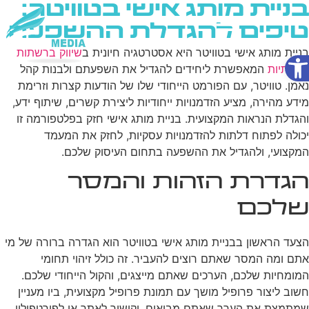
בניית מותג אישי בטוויטר:
טיפים להגדלת ההשפעה
פתח סרגל נגישות
בניית מותג אישי בטוויטר היא אסטרטגיה חיונית ב
שיווק ברשתות
שירותי AI
חברתיות
המאפשרת ליחידים להגדיל את השפעתם ולבנות קהל
נאמן. טוויטר, עם הפורמט הייחודי שלו של הודעות קצרות וזרימת
מידע מהירה, מציע הזדמנויות ייחודיות ליצירת קשרים, שיתוף ידע,
והגדלת הנראות המקצועית. בניית מותג אישי חזק בפלטפורמה זו
יכולה לפתוח דלתות להזדמנויות עסקיות, לחזק את המעמד
המקצועי, ולהגדיל את ההשפעה בתחום העיסוק שלכם.
הגדרת הזהות והמסר
שלכם
הצעד הראשון בבניית מותג אישי בטוויטר הוא הגדרה ברורה של מי
אתם ומה המסר שאתם רוצים להעביר. זה כולל זיהוי תחומי
המומחיות שלכם, הערכים שאתם מייצגים, והקול הייחודי שלכם.
חשוב ליצור פרופיל מושך עם תמונת פרופיל מקצועית, ביו מעניין
שמתמצת את הערך שאתם מביאים, וקישור לאתר או לפורטפוליו