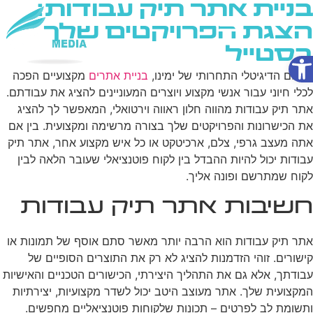
בניית אתר תיק עבודות:
הצגת הפרויקטים שלך
בסטייל
פתח סרגל נגישות
שירותי AI
בעולם הדיגיטלי התחרותי של ימינו,
בניית אתרים
מקצועיים הפכה
לכלי חיוני עבור אנשי מקצוע ויוצרים המעוניינים להציג את עבודתם.
אתר תיק עבודות מהווה חלון ראווה וירטואלי, המאפשר לך להציג
את הכישרונות והפרויקטים שלך בצורה מרשימה ומקצועית. בין אם
אתה מעצב גרפי, צלם, ארכיטקט או כל איש מקצוע אחר, אתר תיק
עבודות יכול להיות ההבדל בין לקוח פוטנציאלי שעובר הלאה לבין
לקוח שמתרשם ופונה אליך.
חשיבות אתר תיק עבודות
אתר תיק עבודות הוא הרבה יותר מאשר סתם אוסף של תמונות או
קישורים. זוהי הזדמנות להציג לא רק את התוצרים הסופיים של
עבודתך, אלא גם את התהליך היצירתי, הכישורים הטכניים והאישיות
המקצועית שלך. אתר מעוצב היטב יכול לשדר מקצועיות, יצירתיות
ותשומת לב לפרטים – תכונות שלקוחות פוטנציאליים מחפשים.