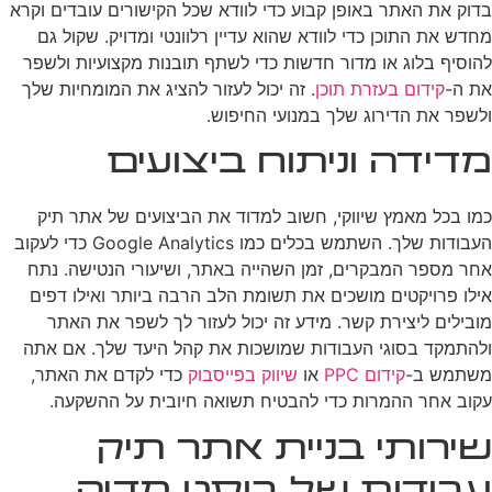
בדוק את האתר באופן קבוע כדי לוודא שכל הקישורים עובדים וקרא
מחדש את התוכן כדי לוודא שהוא עדיין רלוונטי ומדויק. שקול גם
להוסיף בלוג או מדור חדשות כדי לשתף תובנות מקצועיות ולשפר
את ה-
קידום בעזרת תוכן
. זה יכול לעזור להציג את המומחיות שלך
ולשפר את הדירוג שלך במנועי החיפוש.
מדידה וניתוח ביצועים
כמו בכל מאמץ שיווקי, חשוב למדוד את הביצועים של אתר תיק
העבודות שלך. השתמש בכלים כמו Google Analytics כדי לעקוב
אחר מספר המבקרים, זמן השהייה באתר, ושיעורי הנטישה. נתח
אילו פרויקטים מושכים את תשומת הלב הרבה ביותר ואילו דפים
מובילים ליצירת קשר. מידע זה יכול לעזור לך לשפר את האתר
ולהתמקד בסוגי העבודות שמושכות את קהל היעד שלך. אם אתה
משתמש ב-
קידום PPC
או
שיווק בפייסבוק
כדי לקדם את האתר,
עקוב אחר ההמרות כדי להבטיח תשואה חיובית על ההשקעה.
שירותי בניית אתר תיק