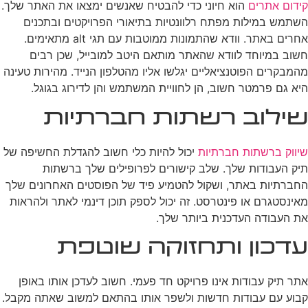
קידום אתרים
הוא חיוני כדי להבטיח שאנשים ימצאו את האתר שלך.
השתמש במילות מפתח רלוונטיות בתיאורי הפרויקטים ובתכנים
אחרים באתר. וודא שהתמונות ממוטבות עם תגי alt מתאימים.
חשוב במיוחד לוודא שהאתר מותאם היטב למובייל, שכן רבים
מהמבקרים הפוטנציאליים יגלשו אליו מהטלפון הנייד. מהירות טעינה
היא גם פרמטר חשוב, הן לחוויית המשתמש והן לדירוג בגוגל.
שילוב רשתות חברתיות
שיווק ברשתות חברתיות
יכול להיות כלי חשוב להגדלת החשיפה של
תיק העבודות שלך. שלב קישורים לפרופילים שלך ברשתות
החברתיות באתר, ושקול להטמיע פיד של הפוסטים האחרונים שלך
מאינסטגרם או פינטרסט. זה יכול לספק תוכן דינמי לאתר ולהראות
את העבודה העדכנית ביותר שלך.
עדכון ותחזוקה שוטפת
אתר תיק עבודות אינו פרויקט חד פעמי. חשוב לעדכן אותו באופן
קבוע עם עבודות חדשות ולשפר אותו בהתאם למשוב שאתה מקבל.