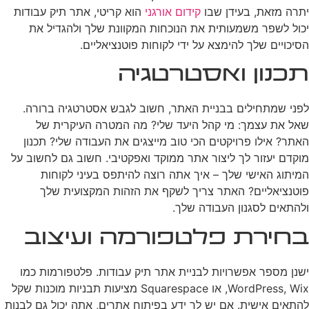
יתרה מזאת, בעידן שבו
קידום אורגני
הוא קריטי, אתר תיק עבודות
יכול לשפר משמעותית את הנוכחות המקוונת שלך ולהגדיל את
הסיכויים שלך להימצא על ידי לקוחות פוטנציאליים.
תכנון ואסטרטגיה
לפני שמתחילים בבניית האתר, חשוב לגבש אסטרטגיה ברורה.
שאל את עצמך: מי קהל היעד שלי? מה המטרה העיקרית של
האתר? אילו פרויקטים הכי טוב מייצגים את העבודה שלי? תכנון
מוקדם יעזור לך ליצור אתר ממוקד ואפקטיבי. חשוב גם לחשוב על
המיתוג האישי שלך – איך אתה רוצה להיתפס בעיני לקוחות
פוטנציאליים? האתר צריך לשקף את הזהות המקצועית שלך
ולהתאים לסגנון העבודה שלך.
בחירת פלטפורמה ועיצוב
ישנן מספר אפשרויות לבניית אתר תיק עבודות. פלטפורמות כמו
WordPress, Wix, או Squarespace מציעות תבניות מוכנות שקל
להתאים אישית. אם יש לך ידע בפיתוח אתרים, אתה יכול גם לבנות