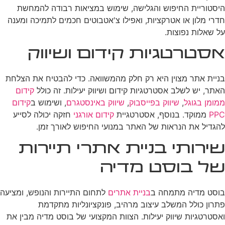
היסטוריית החיפוש והגלישה, שימוש במציאות רבודה להמחשת
חדרי מלון או אטרקציות, ואפילו צ'אטבוטים חכמים לתמיכה ומענה
על שאלות נפוצות.
אסטרטגיות קידום ושיווק
בניית אתר מצוין היא רק חלק מהמשוואה. כדי להבטיח את הצלחת
האתר, יש לשלב אסטרטגיות קידום ושיווק יעילות. זה כולל
קידום
ממומן בגוגל
,
שיווק בפייסבוק
,
שיווק באינסטגרם
, ושימוש ב
קידום
PPC
ממוקד. בנוסף, אסטרטגיית
קידום אורגני
חזקה יכולה לסייע
להגדיל את הנראות של האתר במנועי החיפוש לאורך זמן.
שירותי בניית אתרי תיירות
של בוסט מדיה
בוסט מדיה מתמחה ב
בניית אתרים
לתחום התיירות והנופש, ומציעה
פתרון כולל המשלב עיצוב מרהיב, פונקציונליות מתקדמת
ואסטרטגיות שיווק יעילות. הצוות המקצועי של בוסט מדיה מבין את