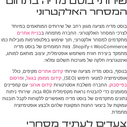
שירותי בוסט מדיה בתחום
המסחר האלקטרוני
בוסט מדיה מציעה מגוון רחב של שירותים המותאמים במיוחד
לצרכי המסחר האלקטרוני. החברה מתמחה ב
בניית אתרים
מתקדמים למסחר אלקטרוני, תוך שימוש בפלטפורמות מובילות כמו
WooCommerce ו-Shopify. צוות המומחים של בוסט מדיה
מתמקד ביצירת חווית משתמש אופטימלית, עיצוב מותאם למותג,
ואינטגרציה חלקה של מערכות תשלום ומלאי.
בנוסף, בוסט מדיה מציעה שירותי
קידום אתרים
מקיפים, כולל
אופטימיזציה למנועי חיפוש (SEO),
קידום ממומן בגוגל
, ו
פרסום
בפייסבוק
. החברה משלבת אסטרטגיות
קידום אורגני
עם קמפיינים
ממומנים כדי להבטיח נראות מקסימלית וROI גבוה. שירותי ניתוח
נתונים מתקדמים של בוסט מדיה מאפשרים ללקוחות לקבל תובנות
עמוקות על ביצועי החנות המקוונת שלהם ולבצע אופטימיזציה
מתמדת.
צעדים לעתיד מסחרי