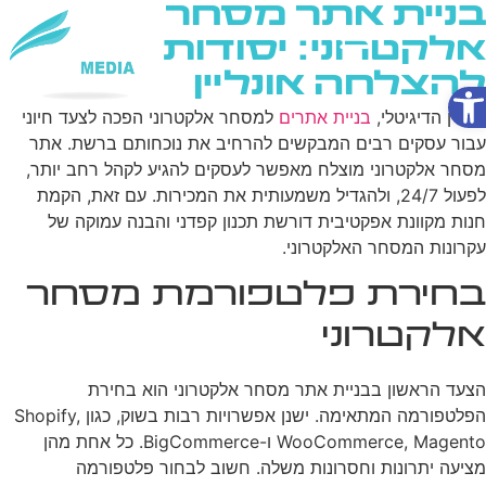
בניית אתר מסחר
אלקטרוני: יסודות
להצלחה אונליין
פתח סרגל נגישות
שירותי AI
בעידן הדיגיטלי,
בניית אתרים
למסחר אלקטרוני הפכה לצעד חיוני
עבור עסקים רבים המבקשים להרחיב את נוכחותם ברשת. אתר
מסחר אלקטרוני מוצלח מאפשר לעסקים להגיע לקהל רחב יותר,
לפעול 24/7, ולהגדיל משמעותית את המכירות. עם זאת, הקמת
חנות מקוונת אפקטיבית דורשת תכנון קפדני והבנה עמוקה של
עקרונות המסחר האלקטרוני.
בחירת פלטפורמת מסחר
אלקטרוני
הצעד הראשון בבניית אתר מסחר אלקטרוני הוא בחירת
הפלטפורמה המתאימה. ישנן אפשרויות רבות בשוק, כגון Shopify,
WooCommerce, Magento ו-BigCommerce. כל אחת מהן
מציעה יתרונות וחסרונות משלה. חשוב לבחור פלטפורמה