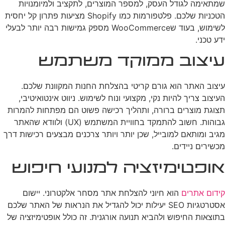
שמתאימה לגודל העסק, למספר המוצרים, לתקציב ולמיומנויות
הטכניות שלכם. פלטפורמות כמו Shopify מציעות פתרון קל יחסית
לשימוש, בעוד שWooCommerce מספק גמישות רבה יותר לבעלי
ידע טכני.
עיצוב ממוקד משתמש
עיצוב האתר הוא גורם קריטי בהצלחת החנות המקוונת שלכם.
העיצוב צריך להיות נקי, מקצועי ונוח לשימוש. ניווט אינטואיטיבי,
תצוגת מוצרים ברורה, ותהליך רכישה פשוט הם מפתחות להמרות
גבוהות. חשוב להתמקד בחוויית המשתמש (UX) ולוודא שהאתר
מגיב ומותאם למובייל, שכן יותר ויותר צרכנים מבצעים רכישות דרך
מכשירים ניידים.
אופטימיזציה למנועי חיפוש
קידום אתרים
הוא חיוני להצלחת אתר מסחר אלקטרוני. יישום
אסטרטגיות SEO יעילות יכול להגדיל את הנראות של האתר שלכם
בתוצאות החיפוש ולהביא תנועה אורגנית. זה כולל אופטימיזציה של