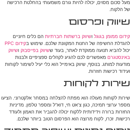
מעל סכום מסוים, יכולה להיות גורם משמעותי בהחלטת הרכישה
של הלקוח.
שיווק ופרסום
קידום ממומן בגוגל
ו
שיווק ברשתות חברתיות
הם כלים חיוניים
להגדלת החשיפה של החנות המקוונת שלכם. שימוש ב
קידום PPC
יכול להביא תנועה ממוקדת לאתר, בעוד ש
שיווק בפייסבוק
ו
שיווק
באינסטגרם
מאפשרים לכם להגיע לקהלים ספציפיים ולבנות
מודעות למותג. בנוסף, שיווק באימייל הוא כלי יעיל לשימור לקוחות
ועידוד רכישות חוזרות.
שירות לקוחות
שירות לקוחות מעולה הוא מפתח להצלחה במסחר אלקטרוני. הציעו
מספר ערוצי תמיכה, כגון צ'אט חי, דוא"ל ומספר טלפון. מדיניות
החזרות ברורה וידידותית ללקוח יכולה להגביר את האמון ולעודד
רכישות. זכרו, לקוח מרוצה הוא הפרסום הטוב ביותר שלכם.