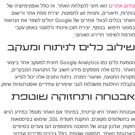
קידום אתרים
הוא חיוני להצלחת האתר. זה כולל אופטימיזציה של
כותרות, תיאורים, ותגיות alt לתמונות. יצירת מפת אתר ורישום
האתר בכלים לבעלי אתרים של Google יכולים לשפר את הנראות
במנועי חיפוש. בנוסף, יצירת תוכן איכותי ורלוונטי באופן עקבי
תורמת לשיפור הדירוג האורגני.
שילוב כלים לניתוח ומעקב
הטמעת כלים כמו Google Analytics חיונית למעקב אחר ביצועי
האתר. כלים אלה מספקים מידע חשוב על התנהגות המבקרים,
מקורות התנועה, ושיעורי המרה. ניתוח נתונים אלה יכול לסייע
בקבלת החלטות מושכלות לגבי שיפורים עתידיים ואסטרטגיות שיווק.
אבטחה ותחזוקה שוטפת
אבטחת האתר היא קריטית, במיוחד אם האתר מטפל במידע רגיש
או בתשלומים מקוונים. התקנת תעודת SSL, שימוש בסיסמאות
חזקות, ועדכון קבוע של התוכנה והתוספים הם צעדים בסיסיים
באבטחת האתר. תחזוקה שוטפת, כולל גיבויים סדירים ועדכוני