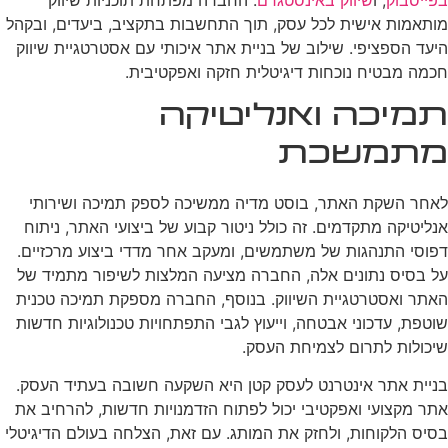
בפייסבוק
, ו
שיווק באינסטגרם
. החברה מפתחת תוכניות שיווק
מותאמות אישית לכל עסק, תוך התחשבות בתקציב, ביעדים, ובקהל
היעד הספציפי. שילוב של בניית אתר איכותי עם אסטרטגיית שיווק
חכמה מבטיח נוכחות דיגיטלית חזקה ואפקטיבית.
תמיכה ואנליטיקה
מתמשכת
לאחר השקת האתר, בוסט מדיה ממשיכה לספק תמיכה ושירותי
אנליטיקה מתקדמים. זה כולל ניטור קבוע של ביצועי האתר, ניתוח
דפוסי התנהגות של משתמשים, ומעקב אחר מדדי ביצוע מרכזיים.
על בסיס נתונים אלה, החברה מציעה המלצות לשיפור מתמיד של
האתר ואסטרטגיית השיווק. בנוסף, החברה מספקת תמיכה טכנית
שוטפת, עדכוני אבטחה, וייעוץ לגבי התפתחויות טכנולוגיות חדשות
שיכולות לתרום לצמיחת העסק.
בניית אתר אינטרנט לעסק קטן היא השקעה חשובה בעתיד העסק.
אתר מקצועי ואפקטיבי יכול לפתוח הזדמנויות חדשות, להרחיב את
בסיס הלקוחות, ולחזק את המותג. עם זאת, הצלחה בעולם הדיגיטלי