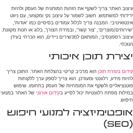
עיצוב האתר צריך לשקף את הזהות המותגית של העסק ולהיות
ידידותי למשתמש. חשוב לשמור על עיצוב נקי ומקצועי, עם ניווט
אינטואיטיבי. המבנה צריך לכלול עמודים בסיסיים כמו 'אודות',
'שירותים/מוצרים', 'צור קשר', ובמידת הצורך, בלוג או חנות מקוונת.
עיצוב רספונסיבי, המותאם למכשירים ניידים, הוא הכרחי בעידן
הנוכחי.
יצירת תוכן איכותי
קידום בעזרת תוכן
הוא מרכיב קריטי בהצלחת האתר. התוכן צריך
להיות מידע, רלוונטי ומעודכן. הוא צריך לספק ערך ללקוחות
פוטנציאליים ולשקף את המומחיות של העסק בתחומו. שימוש
במילות מפתח רלוונטיות יכול לסייע ב
קידום אורגני
של האתר במנועי
חיפוש.
אופטימיזציה למנועי חיפוש
(SEO)