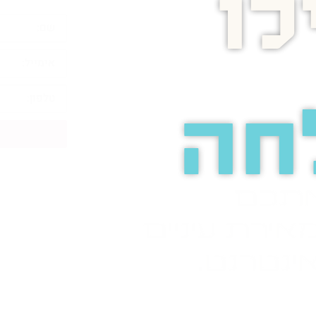
ו
חה
אתכם
אירת עיניים
ינטרנט.