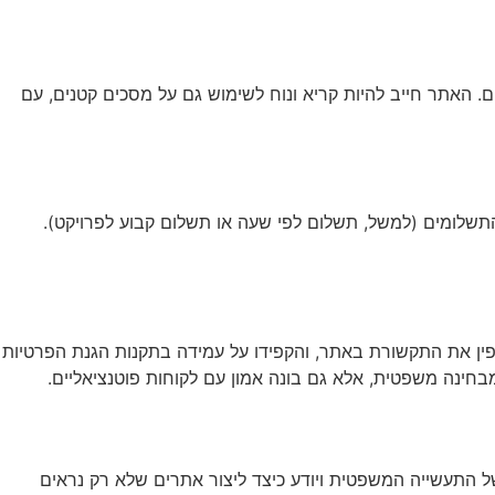
. האתר חייב להיות קריא ונוח לשימוש גם על מסכים קטנים, עם
התשלומים (למשל, תשלום לפי שעה או תשלום קבוע לפרויקט).
ת באתר של משרד עורכי דין, שכן אתם מטפלים במידע רגיש של לקוחות. השתמשו בפרוטוקול HTTPS כדי להצפין את התקשורת באתר, והקפידו על עמידה בתקנות הגנת הפרטיות
בחינה משפטית, אלא גם בונה אמון עם לקוחות פוטנציאליים.
 של התעשייה המשפטית ויודע כיצד ליצור אתרים שלא רק נראים