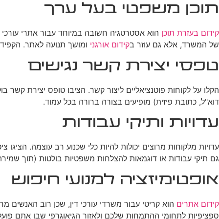
תוכן משפטי בעל ערך
קידום בעזרת תוכן
הוא אסטרטגיה חשובה במיוחד עבור אתרי עורכי די
של המשרד, אלא גם עוזר ב
קידום אורגני
ומושך תנועה לאתר. הקפידו ל
טפסי יצירת קשר נגישים
הקלו על לקוחות פוטנציאליים ליצור קשר. הציבו טופס יצירת קשר ב
דוא"ל, כתובת פיזית) מופיעים בצורה ברורה בכל עמוד.
עדויות ותיקי עבודות
עדויות מלקוחות מרוצים יכולות להיות כלי שכנוע רב עוצמה. הציגו צ
גם תיקי עבודות או דוגמאות להצלחות משפטיות בולטות (תוך שמירה ע
אופטימיזציה למנועי חיפוש
קידום אתרים
הוא קריטי עבור משרדי עורכי דין, שכן רוב האנשים 
ספציפיות לתחומי ההתמחות שלכם ולאזור הגיאוגרפי שבו אתם פועל