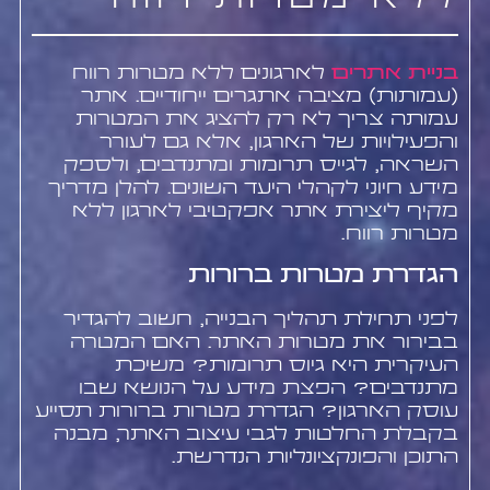
ללא מטרות רווח
בניית אתרים
לארגונים ללא מטרות רווח
(עמותות) מציבה אתגרים ייחודיים. אתר
עמותה צריך לא רק להציג את המטרות
והפעילויות של הארגון, אלא גם לעורר
השראה, לגייס תרומות ומתנדבים, ולספק
מידע חיוני לקהלי היעד השונים. להלן מדריך
מקיף ליצירת אתר אפקטיבי לארגון ללא
מטרות רווח.
הגדרת מטרות ברורות
לפני תחילת תהליך הבנייה, חשוב להגדיר
בבירור את מטרות האתר. האם המטרה
העיקרית היא גיוס תרומות? משיכת
מתנדבים? הפצת מידע על הנושא שבו
עוסק הארגון? הגדרת מטרות ברורות תסייע
בקבלת החלטות לגבי עיצוב האתר, מבנה
התוכן והפונקציונליות הנדרשת.