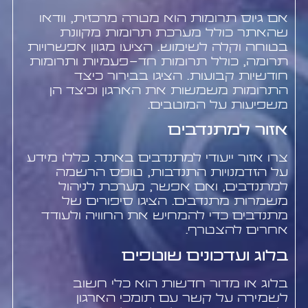
אם גיוס תרומות הוא מטרה מרכזית, וודאו
שהאתר כולל מערכת תרומות מקוונת
בטוחה וקלה לשימוש. הציעו מגוון אפשרויות
תרומה, כולל תרומות חד-פעמיות ותרומות
חודשיות קבועות. הציגו בבירור כיצד
התרומות משמשות את הארגון וכיצד הן
משפיעות על המוטבים.
אזור למתנדבים
צרו אזור ייעודי למתנדבים באתר. כללו מידע
על הזדמנויות התנדבות, טופס הרשמה
למתנדבים, ואם אפשר, מערכת לניהול
משמרות מתנדבים. הציגו סיפורים של
מתנדבים כדי להמחיש את החוויה ולעודד
אחרים להצטרף.
בלוג ועדכונים שוטפים
בלוג או מדור חדשות הוא כלי חשוב
לשמירה על קשר עם תומכי הארגון