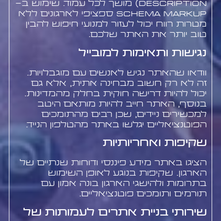
description) מושך לכל עמוד. שימוש ב-
schema markup ספציפי לארגונים ללא
מטרות רווח יכול לעזור למנועי חיפוש להבין
טוב יותר את האתר שלכם.
נגישות ותאימות למובייל
וודאו שהאתר נגיש לאנשים עם מוגבלויות.
זה לא רק חשוב מבחינה אתית, אלא גם
יכול להיות דרישה חוקית בחלק מהמדינות.
בנוסף, האתר חייב להיות מותאם היטב
למכשירים ניידים, שכן רבים מהתומכים
הפוטנציאליים יגלשו באתר מהטלפון הנייד.
שקיפות ואחריותיות
הציגו באתר מידע פיננסי ודוחות שנתיים של
הארגון. שקיפות בנוגע לאופן השימוש
בתרומות ולהישגי הארגון בונה אמון עם
תורמים ותומכים פוטנציאליים.
שירותי בניית אתרים לעמותות של