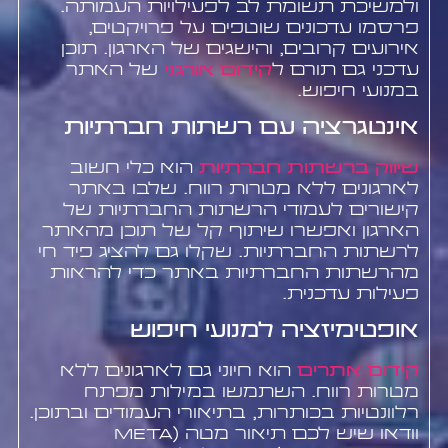
ולמשיכת תשומת לב לפעילויות העמותה.
פרסמו עדכונים שוטפים על פרויקטים,
אירועים קרובים, והישגים של הארגון. תוכן
עדכני גם תורם ל
קידום אורגני
של האתר
במנועי חיפוש.
אינטגרציה עם רשתות חברתיות
שיווק ברשתות חברתיות
הוא כלי חשוב
לארגונים ללא מטרות רווח. שלבו באתר
קישורים לעמודי הרשתות החברתיות של
הארגון ואפשרו שיתוף קל של תוכן מהאתר
לרשתות החברתיות. שקלו גם להציג פיד חי
מהרשתות החברתיות באתר כדי להראות
פעילות עדכנית.
אופטימיזציה למנועי חיפוש
קידום אתרים
הוא חיוני גם לארגונים ללא
מטרות רווח. השתמשו במילות מפתח
רלוונטיות בכותרות, בתיאורי העמודים ובתוכן.
וודאו שיש לכם תיאור מטה (meta