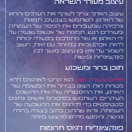
עיצוב מעורר השראה
עיצוב האתר צריך לשקף את הערכים והחזון
של הארגון. השתמשו בצבעים, תמונות
וגרפיקה שמעבירים את המסר של העמותה
ומעוררים רגש. תמונות של אנשים שנעזרו על
ידי הארגון או של מתנדבים בפעולה יכולות
להיות אפקטיביות במיוחד. עם זאת, חשוב
לשמור על איזון בין עיצוב מושך לבין
פונקציונליות ונגישות.
תוכן ברור ומשכנע
קידום בעזרת תוכן
הוא קריטי לארגונים ללא
מטרות רווח. הציגו בבירור את המשימה של
הארגון, את ההיסטוריה שלו ואת ההישגים
העיקריים. השתמשו בסיפורים אישיים ונתונים
סטטיסטיים כדי להדגים את ההשפעה של
העמותה. וודאו שהתוכן כתוב בצורה ברורה
ונגישה, והימנעו מז'רגון מקצועי מיותר.
פונקציונליות לגיוס תרומות