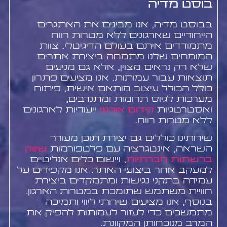
בוסט מדיה
בבוסט מדיה, אנו מבינים את האתגרים
הייחודיים שארגונים ללא מטרות רווח
מתמודדים איתם בעולם הדיגיטלי. צוות
המומחים שלנו מתמחה ביצירת אתרים
שלא רק נראים מצוין, אלא גם מניעים
תוצאות עבור עמותות. אנו מציעים פתרון
כולל הכולל עיצוב מותאם אישית, פיתוח
מערכות לגיוס תרומות ומתנדבים,
ואסטרטגיות
קידום אורגני
ייעודיות לארגונים
ללא מטרות רווח.
שירותינו כוללים גם יצירת תוכן מעורר
השראה, אינטגרציה עם פלטפורמות
שיווק
ברשתות חברתיות
, ויישום כלים אנליטיים
למעקב אחר ביצועי האתר. אנו מקפידים על
עמידה בתקני נגישות ומתמקדים ביצירת
חוויית משתמש שתומכת במטרות הארגון.
בנוסף, אנו מציעים שירותי ליווי ותמיכה
מתמשכים כדי לעזור לעמותות להפיק את
המרב מנוכחותן המקוונת.