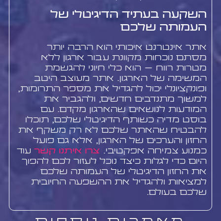
השקעה בעתיד הדיגיטלי של
העמותה שלכם
אתר אינטרנט איכותי הוא הרבה יותר
מסתם נוכחות מקוונת עבור ארגון ללא
מטרות רווח – הוא כלי חיוני להגשמת
המשימה של הארגון. אתר מעוצב היטב
ופונקציונלי יכול להגדיל את מספר התרומות,
למשוך מתנדבים חדשים, ולהגביר את
המודעות לנושאים שהארגון מקדם. עם
בוסט מדיה כשותף הדיגיטלי שלכם, תוכלו
להבטיח שהאתר שלכם לא רק משקף את
החזון והערכים של הארגון, אלא גם פועל
כמנוע צמיחה אפקטיבי.
צרו איתנו קשר
עוד
היום כדי לגלות כיצד נוכל לעזור לכם להפוך
את החזון הדיגיטלי של העמותה שלכם
למציאות ולהגדיל את ההשפעה החיובית
שלכם בעולם.